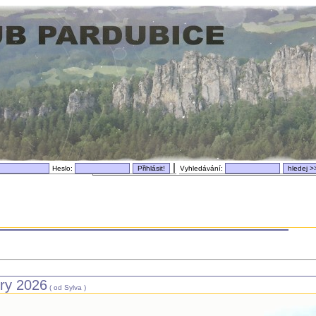
|
Heslo:
Vyhledávání:
try 2026
( od Sylva )