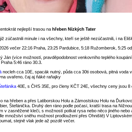
tentokrát nejlepší trasou na
hřeben Nízkých Tater
ž zúčastnili minule i na všechny, kteří se ještě nezúčastnili, i na Eli
2026 večer 22:16 Praha, 23:25 Pardubice, 5:18 Ružomberok, 5:25 o
ký Ján (více možností, pravděpodobnost venkovního teplého koupání (
 Praha 5:46 ráno 30.3.
á
nocleh cca 10E, spacák nutný, půda cca 30ti osobová, pitná voda v
na uvařeno, čaj aj ňáké raňajky
Štefánika
40E, s ČHS 35E, pro členy KČT 24E, všechny ceny jsou 8 o
mo na hřeben a přes Latiborskou Holu a Zámostskou Holu na Ďurkovou,
bier, Štefánička. Druhý den ráno podle počasí, kratší trasa na Nižn
m v zasněžené kleči, s možností potkat rysa nebo něco jiného nebo a
le množství sněhu možnost prodloužení přes Ohniště) V Liptovském J
umat, stejně vlak jede až pozdě večer.