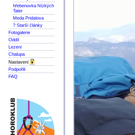
hřebenovka Nízkých
Tater
Meda Pridalova
? Starší články
Fotogalerie
Oddíl
Lezení
Chalupa
Nastavení
Podpořili
FAQ