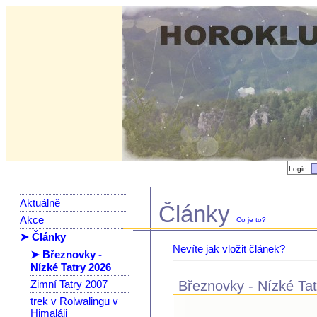
Login:
Aktuálně
Články
Akce
Co je to?
➤ Články
Nevíte jak vložit článek?
➤ Březnovky -
Nízké Tatry 2026
Zimní Tatry 2007
Březnovky - Nízké Ta
trek v Rolwalingu v
Himaláji