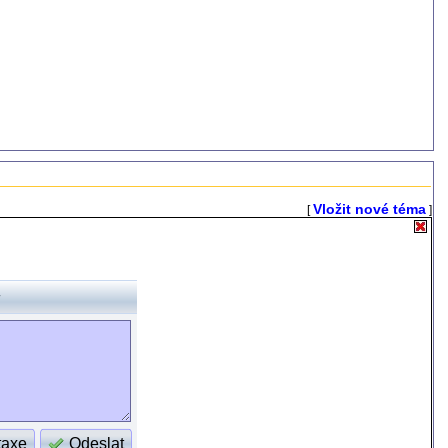
Vložit nové téma
[
]
taxe
Odeslat