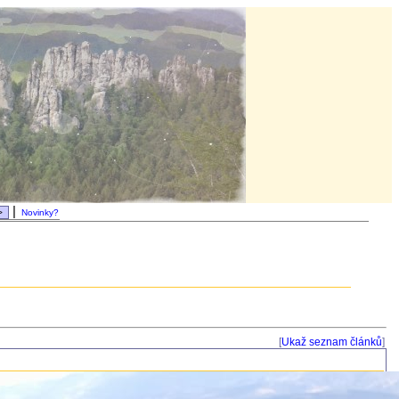
|
Novinky?
[
Ukaž seznam článků
]