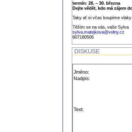
termín: 26. – 30. března
Dejte vědět, kdo má zájem do
Taky ať si včas koupíme vlaky
Těším se na vás, vaše Sylva
sylva.matejkova@
volny.cz
607180506
DISKUSE
Jméno:
Nadpis:
Text: