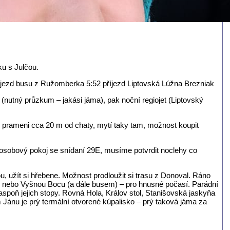
šku s Julčou.
djezd busu z Ružomberka 5:52 příjezd Liptovská Lúžna Brezniak
nutný průzkum – jakási jáma), pak noční regiojet (Liptovský
 prameni cca 20 m od chaty, mytí taky tam, možnost koupit
sobový pokoj se snídaní 29E, musíme potvrdit noclehy co
 užít si hřebene. Možnost prodloužit si trasu z Donoval. Ráno
ou nebo Vyšnou Bocu (a dále busem) – pro hnusné počasí. Parádní
spoň jejich stopy. Rovná Hola, Králov stol, Stanišovská jaskyňa
ánu je prý termální otvorené kúpalisko – prý taková jáma za