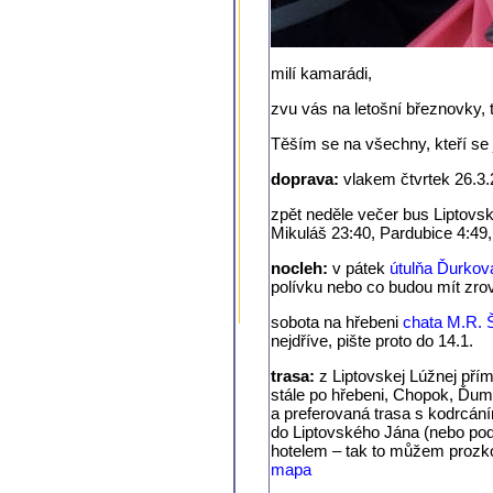
milí kamarádi,
zvu vás na letošní březnovky, 
Těším se na všechny, kteří se ji
doprava:
vlakem čtvrtek 26.3.
zpět neděle večer bus Liptovs
Mikuláš 23:40, Pardubice 4:49,
nocleh:
v pátek
útulňa Ďurkov
polívku nebo co budou mít zrov
sobota na hřebeni
chata M.R. 
nejdříve, pište proto do 14.1.
trasa:
z Liptovskej Lúžnej pří
stále po hřebeni, Chopok, Ďum
a preferovaná trasa s kodrcání
do Liptovského Jána (nebo pod
hotelem – tak to můžem prozko
mapa