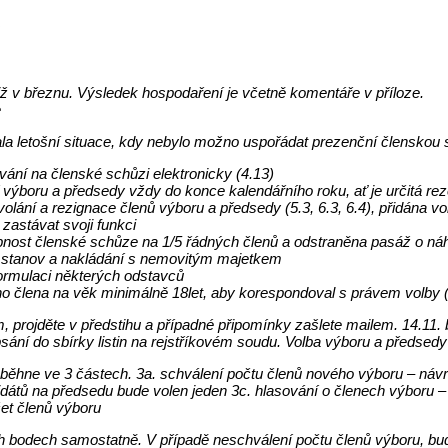
u
iž v březnu. Výsledek hospodaření je včetně komentáře v příloze.
e
la letošní situace, kdy nebylo možno uspořádat prezenční členskou
ání na členské schůzi elektronicky (4.13)
výboru a předsedy vždy do konce kalendářního roku, ať je určitá rez
volání a rezignace členů výboru a předsedy (5.3, 6.3, 6.4), přidána 
astávat svoji funkci
ost členské schůze na 1/5 řádných členů a odstraněna pasáž o náhr
 stanov a nakládání s nemovitým majetkem
ormulaci některých odstavců
ho člena na věk minimálně 18let, aby korespondoval s právem volby
 projděte v předstihu a případné připomínky zašlete mailem. 14.11. 
ání do sbírky listin na rejstříkovém soudu. Volba výboru a předsedy 
oběhne ve 3 částech. 3a. schválení počtu členů nového výboru – návr
dátů na předsedu bude volen jeden 3c. hlasování o členech výboru –
et členů výboru
ch bodech samostatně. V případě neschválení počtu členů výboru, bu