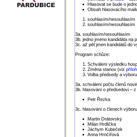
Hlasovat se bude o jedn
Obsah hlasovacího mailu
souhlasím/nesou­hlasím
souhlasím/nesou­hlasím
3a. souhlasím/nesou­hlasím
3b. jedno jméno kandidáta na 
3c. až pět jmen kandidátů do 
Program schůze:
Schválení výsledku hosp
Změna stanov (viz
přílo
Volba předsedy a výbor
3a. schválení počtu členů nov
3b. hlasování o předsedovi – 
Petr Řezka
3c. hlasování o členech výbor
Martin Drátovský
Milan Hrdlička
Jáchym Kubeček
Anna Hrnčířová