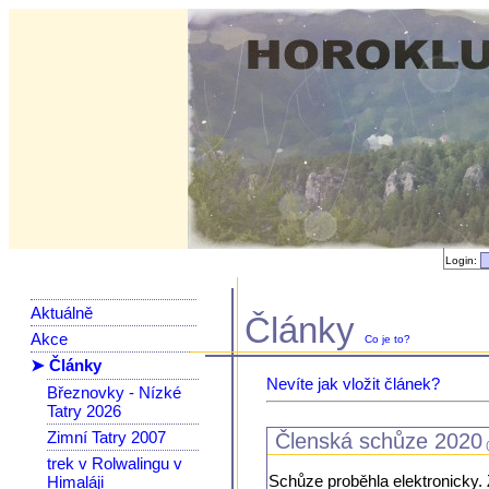
Login:
Aktuálně
Články
Akce
Co je to?
➤ Články
Nevíte jak vložit článek?
Březnovky - Nízké
Tatry 2026
Zimní Tatry 2007
Členská schůze 2020
(
trek v Rolwalingu v
Schůze proběhla elektronicky. 
Himaláji