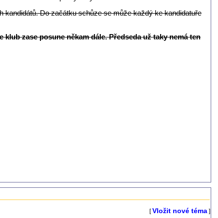
ch kandidátů. Do začátku schůze se může každý ke kandidatuře
 se klub zase posune někam dále. Předseda už taky nemá ten
Vložit nové téma
[
]