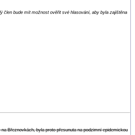
dý člen bude mít možnost ověřit své hlasování, aby byla zajištěna
u na Březnovkách, byla proto přesunuta na podzimní epidemickou