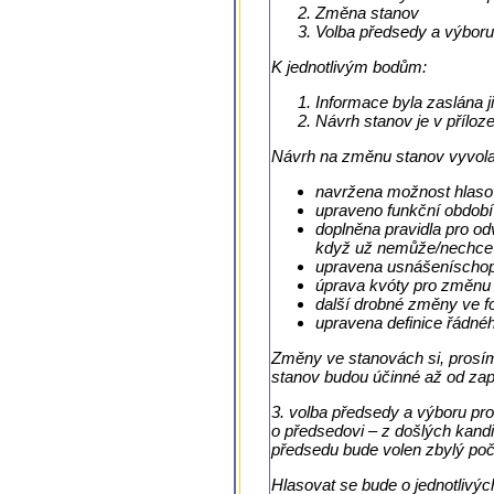
Změna stanov
Volba předsedy a výbor
K jednotlivým bodům:
Informace byla zaslána j
Návrh stanov je v příloz
Návrh na změnu stanov vyvola
navržena možnost hlasov
upraveno funkční období 
doplněna pravidla pro od
když už nemůže/nechce z
upravena usnášeníschopn
úprava kvóty pro změnu
další drobné změny ve f
upravena definice řádné
Změny ve stanovách si, prosím,
stanov budou účinné až od zaps
3. volba předsedy a výboru pr
o předsedovi – z došlých kandi
předsedu bude volen zbylý poč
Hlasovat se bude o jednotlivý