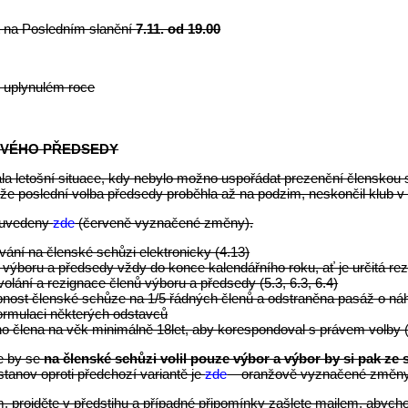
 na Posledním slanění
7.11. od 19.00
v uplynulém roce
OVÉHO PŘEDSEDY
a letošní situace, kdy nebylo možno uspořádat prezenční členskou s
 že poslední volba předsedy proběhla až na podzim, neskončil klub 
 uvedeny
zde
(červeně vyznačené změny).
ání na členské schůzi elektronicky (4.13)
výboru a předsedy vždy do konce kalendářního roku, ať je určitá rez
volání a rezignace členů výboru a předsedy (5.3, 6.3, 6.4)
ost členské schůze na 1/5 řádných členů a odstraněna pasáž o náhr
ormulaci některých odstavců
ho člena na věk minimálně 18let, aby korespondoval s právem volby
že by se
na členské schůzi volil pouze výbor a výbor by si pak ze 
tanov oproti předchozí variantě je
zde
– oranžově vyznačené změny
, projděte v předstihu a případné připomínky zašlete mailem, abycho