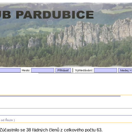
|
Heslo:
Vyhledávání:
 od Řezin )
Zúčastnilo se 38 řádných členů z celkového počtu 63.