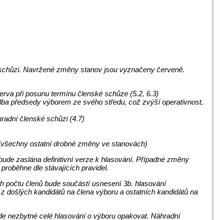
 schůzi. Navržené změny stanov jsou vyznačeny červeně.
erva při posunu termínu členské schůze (5.2, 6.3)
volba předsedy výborem ze svého středu, což zvýší operativnost,
adní členské schůzi (4.7)
 (všechny ostatní drobné změny ve stanovách)
bude zaslána definitivní verze k hlasování. Případné změny
proběhne dle stávajících pravidel.
h počtu členů bude součástí usnesení 3b. hlasování
 z došlých kandidátů na člena výboru a ostatních kandidátů na
de nezbytné celé hlasování o výboru opakovat. Náhradní