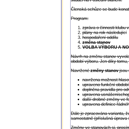
Členská schůze se bude konat
Program:
zpráva o činnosti klubu 
plány na rok následující
hospodaření oddílu
změna stanov
VOLBA VÝBORU A N
Návrh na změnu stanov vyvolal
období výboru. Jen díky tomu,
Navržené
změny stanov
jsou
navržena možnost hlasov
upraveno funkční období 
doplněna pravidla pro od
upravena usnášeníschopn
další drobné změny ve f
upravena definice řádné
Dále je zpracována varianta, 
samostatně (příslušná úprava s
Změny ve stanovách si, prosím