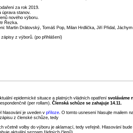
daření za rok 2019.
 úprava stanov.
lenů nového výboru.
tr Řezka.
eni: Martin Drátovský, Tomáš Pop, Milan Hrdlička, Jiří Přidal, Jáchy
zápisy z výborů. (po přihlášení)
ktuální epidemické situace a platných vládních opatření
svoláváme n
respondenčně (per rollam).
Členská schůze se zahajuje 14.11.
l hlasování je uveden v
příloze
. O tomto usnesení hlasujte mailem n
zápisu z členské schůze, tedy
 včetně volby do výboru je aklamací, tedy veřejně. Hlasování bude z
huje aktuální seznam řádných členů).