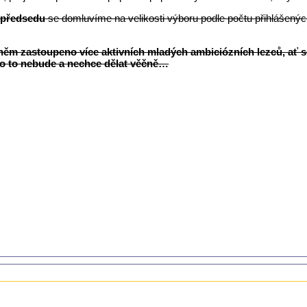
 předsedu
se domluvíme na velikosti výboru podle počtu přihlášený
v něm zastoupeno více aktivních mladých ambiciózních lezců, ať
do to nebude a nechce dělat věčně…