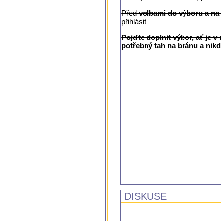
Před
volbami do výboru a na
přihlásit.
Pojďte doplnit výbor, ať je 
potřebný tah na bránu a nik
DISKUSE