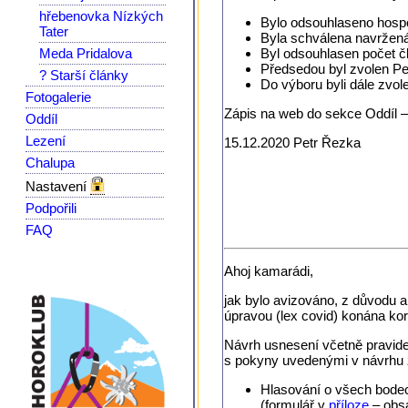
hřebenovka Nízkých
Bylo odsouhlaseno hospo
Tater
Byla schválena navržená
Meda Pridalova
Byl odsouhlasen počet č
Předsedou byl zvolen Pe
? Starší články
Do výboru byli dále zvol
Fotogalerie
Zápis na web do sekce Oddíl – 
Oddíl
Lezení
15.12.2020 Petr Řezka
Chalupa
Nastavení
Podpořili
FAQ
Ahoj kamarádi,
jak bylo avizováno, z důvodu a
úpravou (lex covid) konána ko
Návrh usnesení včetně pravide
s pokyny uvedenými v návrhu 
Hlasování o všech bodech
(formulář v
příloze
– obsa