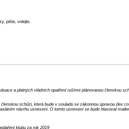
, pište, volejte.
situace a platných vládních opatření rušíme plánovanou členskou sch
členskou schůzi, která bude v souladu se zákonnou úpravou (lex c
zasláním návrhu usnesení. O tomto usnesení se bude hlasovat mail
odaření klubu za rok 2019