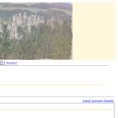
|
Novinky?
[
Ukaž seznam článků
]