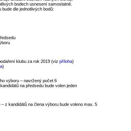
otlivých bodech usnesení samostatně.
 bude dle jednotlivých bodů:
předsedu
výboru
odaření klubu za rok 2019 (viz
příloha
)
ha
)
u
ého výboru – navržený počet 6
z kandidátů na předsedu bude volen jeden
u – z kandidátů na člena výboru bude voleno max. 5