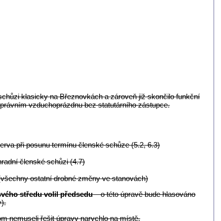
chůzi klasicky na Březnovkách a zároveň již skončilo funkční
v právním vzduchoprázdnu bez statutárního zástupce.
erva při posunu termínu členské schůze (5.2, 6.3)
adní členské schůzi (4.7)
 (všechny ostatní drobné změny ve stanovách)
svého středu volil předsedu
– o této úpravě bude hlasováno
).
m nemuseli řešit úpravy narychlo na místě.