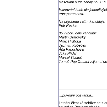
hlasování bude zahájeno 30.11
Hlasování bude dle jednotlivýc
transparentnost.
Na předsedu zatím kandiduje:
Petr Řezka
do výboru dále kandidují
Martin Drátovský
Milan Hrdlička
Jáchym Kubeček
Áňa Panochová
Jirka Přidal
Marcel Tlustoš
Tomáš Pop Ostatní zájemci se 
…původní pozvánka…
Letošní členská schůze se z d
situaci na Poslední slanění.