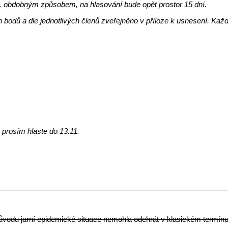
. obdobným způsobem, na hlasování bude opět prostor 15 dní.
h bodů a dle jednotlivých členů zveřejněno v příloze k usnesení. Kaž
prosím hlaste do 13.11.
ůvodu jarní epidemické situace nemohla odehrát v klasickém termín