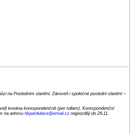
ůzi na Posledním slanění. Zároveň i společné poslední slanění –
ovid) konána korespondenčně (per rollam). Korespondenční
em na adresu
hkpardubice@
email.cz
nejpozději do 29.11.