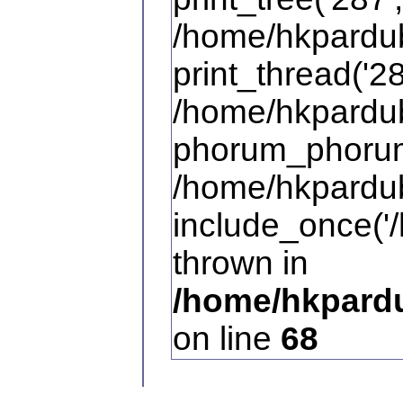
/home/hkpardub
print_thread('28
/home/hkpardub
phorum_phorum
/home/hkpardub
include_once('/
thrown in
/home/hkpardu
on line
68