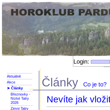
Login:
Aktuálně
Články
Akce
Co je to?
➤ Články
Březnovky -
Nevíte jak vloži
Nízké Tatry
2026
Zimní Tatry