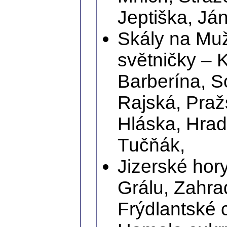
Jeptiška, Já
Skály na Mu
světničky – 
Barberína, S
Rajská, Praž
Hláska, Hrad
Tučňák,
Jizerské hor
Grálu, Zahrad
Frýdlantské 