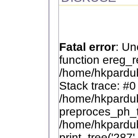
Fatal error
: Un
function ereg_r
/home/hkpardub
Stack trace: #0
/home/hkpardub
preproces_ph_te
/home/hkpardub
print_tree('287',