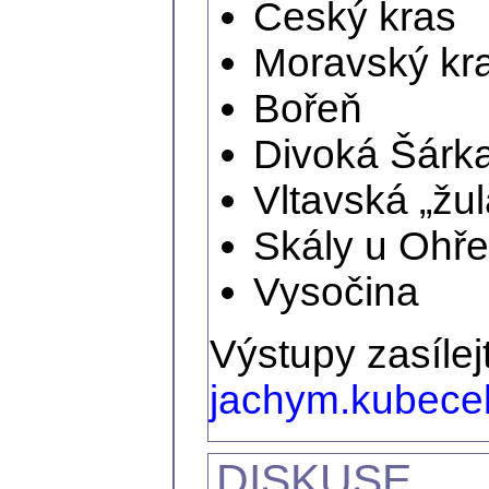
Český kras
Moravský kr
Bořeň
Divoká Šárk
Vltavská „ž
Skály u Ohře
Vysočina
Výstupy zasílej
jachym.kubec
DISKUSE