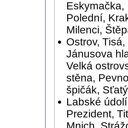
Eskymačka, R
Polední, Kra
Milenci, Ště
Ostrov, Tisá
Jánusova hla
Velká ostrov
stěna, Pevno
špičák, Sťat
Labské údolí
Prezident, Ti
Mnich, Strážc