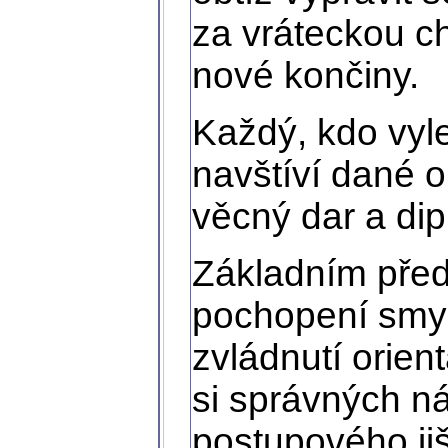
za vráteckou c
nové končiny.
Každý, kdo vyl
navštíví dané o
věcný dar a di
Základním pře
pochopení smys
zvládnutí orien
si správných n
postupového jiš