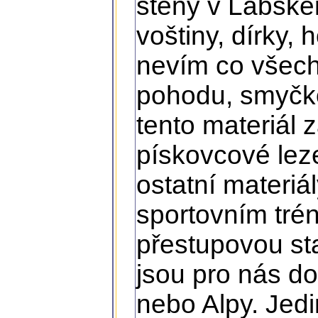
stěny v Labském
voštiny, dírky, 
nevím co všech
pohodu, smyčko
tento materiál 
pískovcové lez
ostatní materiá
sportovním trén
přestupovou st
jsou pro nás d
nebo Alpy. Jed