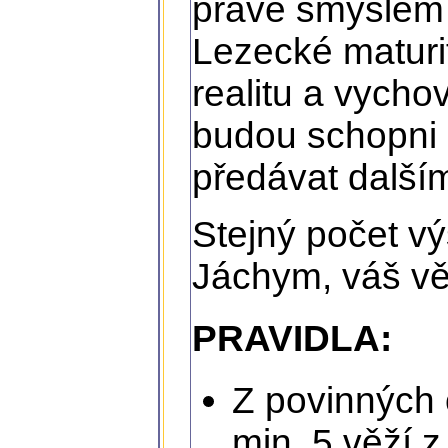
právě smyslem 
Lezecké maturit
realitu a vycho
budou schopni 
předávat další
Stejný počet v
Jáchym, váš vě
PRAVIDLA:
Z povinných 
min. 5 věží 