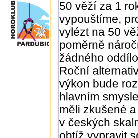
50 věží za 1 r
vypouštíme, pro
vylézt na 50 vě
poměrně nároč
žádného oddílo
Roční alternati
výkon bude ro
hlavním smysle
měli zkušené a 
v českých skaln
obtíž vypravit 