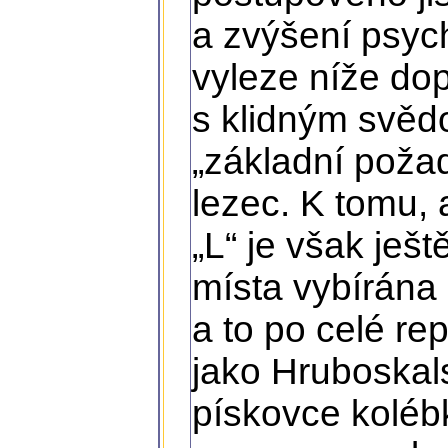
a zvýšení psych
vyleze níže do
s klidným svědo
„základní požad
lezec. K tomu,
„L“ je však ješ
místa vybírána 
a to po celé re
jako Hruboskal
pískovce koléb