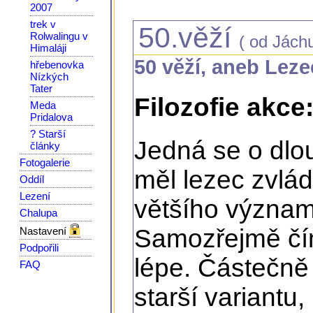
2007
trek v
50.věží
Rolwalingu v
( od Jáchu
Himaláji
50 věží, aneb Leze
hřebenovka
Nízkých
Tater
Filozofie akce
Meda
Pridalova
? Starší
Jedná se o dlo
články
Fotogalerie
měl lezec zvlád
Oddíl
Lezení
většího významu
Chalupa
Samozřejmě čím 
Nastavení
Podpořili
lépe. Částečně
FAQ
starší variantu