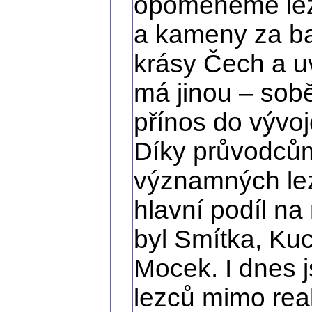
opomeneme leze
a kameny za b
krásy Čech a u
má jinou – sobě
přínos do vývoj
Díky průvodců
významných lezc
hlavní podíl na 
byl Smítka, Kuc
Mocek. I dnes j
lezců mimo real