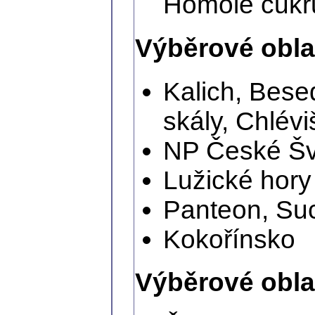
Homole cukr
Výběrové oblas
Kalich, Bese
skály, Chlévi
NP České Šv
Lužické hory
Panteon, Su
Kokořínsko
Výběrové oblas