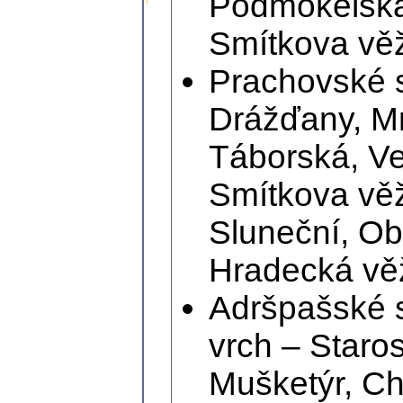
Podmokelská,
Smítkova vě
Prachovské s
Drážďany, Mn
Táborská, Ve
Smítkova věž
Sluneční, Obe
Hradecká vě
Adršpašské s
vrch – Staros
Mušketýr, C