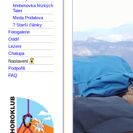
hřebenovka Nízkých
Tater
Meda Pridalova
? Starší články
Fotogalerie
Oddíl
Lezení
Chalupa
Nastavení
Podpořili
FAQ