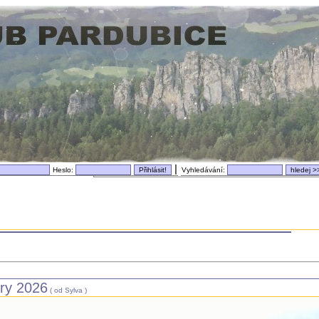
|
Heslo:
Vyhledávání:
try 2026
( od Sylva )