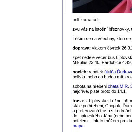
milí kamarádi,
zvu vás na letošní březnovky, 
Těším se na všechny, kteří se ji
doprava:
vlakem čtvrtek 26.3.
zpět neděle večer bus Liptovs
Mikuláš 23:40, Pardubice 4:49,
nocleh:
v pátek
útulňa Ďurkov
polívku nebo co budou mít zrov
sobota na hřebeni
chata M.R. 
nejdříve, pište proto do 14.1.
trasa:
z Liptovskej Lúžnej pří
stále po hřebeni, Chopok, Ďum
a preferovaná trasa s kodrcání
do Liptovského Jána (nebo pod
hotelem – tak to můžem prozko
mapa