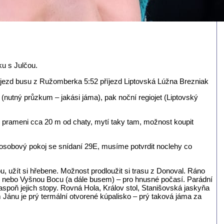
šku s Julčou.
djezd busu z Ružomberka 5:52 příjezd Liptovská Lúžna Brezniak
nutný průzkum – jakási jáma), pak noční regiojet (Liptovský
 prameni cca 20 m od chaty, mytí taky tam, možnost koupit
sobový pokoj se snídaní 29E, musíme potvrdit noclehy co
 užít si hřebene. Možnost prodloužit si trasu z Donoval. Ráno
ou nebo Vyšnou Bocu (a dále busem) – pro hnusné počasí. Parádní
spoň jejich stopy. Rovná Hola, Králov stol, Stanišovská jaskyňa
ánu je prý termální otvorené kúpalisko – prý taková jáma za