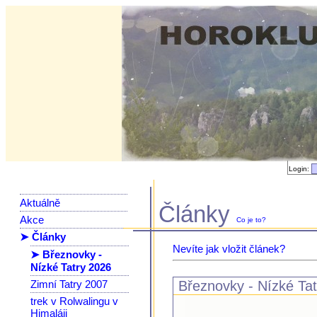
Login:
Aktuálně
Články
Akce
Co je to?
➤ Články
Nevíte jak vložit článek?
➤ Březnovky -
Nízké Tatry 2026
Zimní Tatry 2007
Březnovky - Nízké Ta
trek v Rolwalingu v
Himaláji