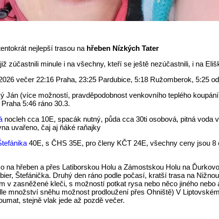
tentokrát nejlepší trasou na
hřeben Nízkých Tater
ž zúčastnili minule i na všechny, kteří se ještě nezúčastnili, i na Eli
2026 večer 22:16 Praha, 23:25 Pardubice, 5:18 Ružomberok, 5:25 o
ký Ján (více možností, pravděpodobnost venkovního teplého koupání (
 Praha 5:46 ráno 30.3.
á
nocleh cca 10E, spacák nutný, půda cca 30ti osobová, pitná voda v
na uvařeno, čaj aj ňáké raňajky
Štefánika
40E, s ČHS 35E, pro členy KČT 24E, všechny ceny jsou 8 o
mo na hřeben a přes Latiborskou Holu a Zámostskou Holu na Ďurkovou,
bier, Štefánička. Druhý den ráno podle počasí, kratší trasa na Nižn
m v zasněžené kleči, s možností potkat rysa nebo něco jiného nebo a
le množství sněhu možnost prodloužení přes Ohniště) V Liptovském J
umat, stejně vlak jede až pozdě večer.