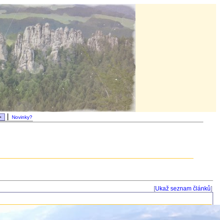
|
Novinky?
[
Ukaž seznam článků
]