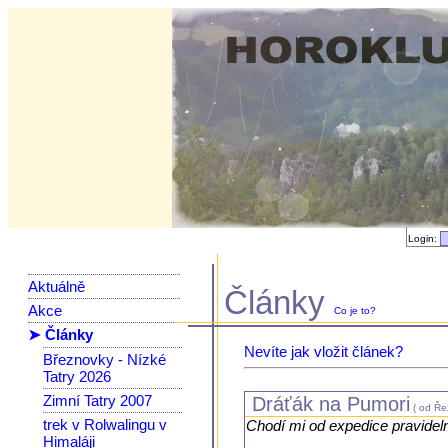
Login:
Aktuálně
Články
Akce
Co je to?
➤ Články
Nevíte jak vložit článek?
Březnovky - Nízké
Tatry 2026
Zimní Tatry 2007
Dráťák na Pumori
( od Řez
trek v Rolwalingu v
Chodí mi od expedice pravideln
Himaláji