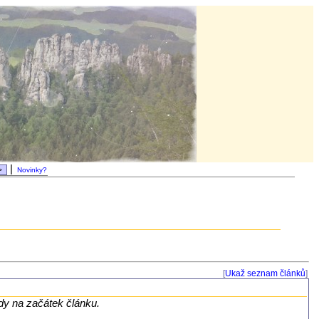
|
Novinky?
[
Ukaž seznam článků
]
ždy na začátek článku.