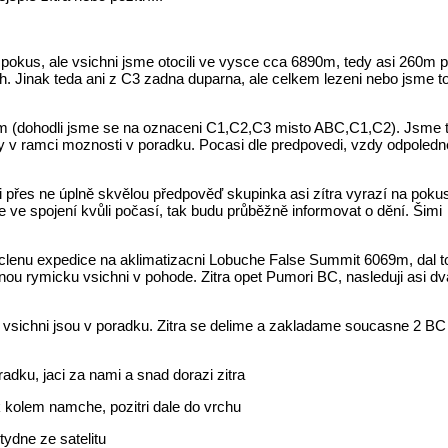
pokus, ale vsichni jsme otocili ve vysce cca 6890m, tedy asi 260m po
Jinak teda ani z C3 zadna duparna, ale celkem lezeni nebo jsme to net
(dohodli jsme se na oznaceni C1,C2,C3 misto ABC,C1,C2). Jsme tu vs
y v ramci moznosti v poradku. Pocasi dle predpovedi, vzdy odpoledne
i přes ne úplně skvělou předpověď skupinka asi zítra vyrazí na pokus 
le ve spojení kvůli počasí, tak budu průběžně informovat o dění. Šimi
clenu expedice na aklimatizacni Lobuche False Summit 6069m, dal to 
u rymicku vsichni v pohode. Zitra opet Pumori BC, nasleduji asi dv
vsichni jsou v poradku. Zitra se delime a zakladame soucasne 2 BC
adku, jaci za nami a snad dorazi zitra
ek kolem namche, pozitri dale do vrchu
ydne ze satelitu