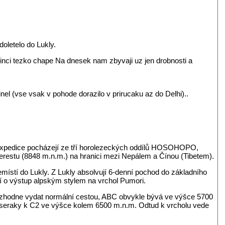
oletelo do Lukly.
sinci tezko chape Na dnesek nam zbyvaji uz jen drobnosti a
el (vse vsak v pohode dorazilo v prirucaku az do Delhi)..
 expedice pocházejí ze tří horolezeckých oddílů HOSOHOPO,
estu (8848 m.n.m.) na hranici mezi Nepálem a Čínou (Tibetem).
emístí do Lukly. Z Lukly absolvují 6-denní pochod do základního
sí o výstup alpským stylem na vrchol Pumori.
zhodne vydat normální cestou, ABC obvykle bývá ve výšce 5700
a seraky k C2 ve výšce kolem 6500 m.n.m. Odtud k vrcholu vede