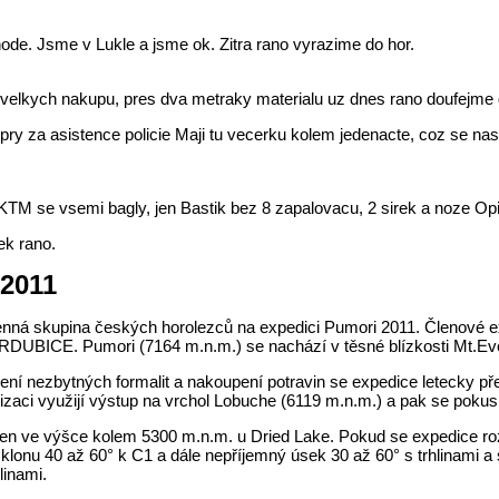
de. Jsme v Lukle a jsme ok. Zitra rano vyrazime do hor.
velkych nakupu, pres dva metraky materialu uz dnes rano doufejme d
ry za asistence policie Maji tu vecerku kolem jedenacte, coz se na
KTM se vsemi bagly, jen Bastik bez 8 zapalovacu, 2 sirek a noze Opin
ek rano.
 2011
lenná skupina českých horolezců na expedici Pumori 2011. Členové
BICE. Pumori (7164 m.n.m.) se nachází v těsné blízkosti Mt.Ever
ení nezbytných formalit a nakoupení potravin se expedice letecky př
izaci využijí výstup na vrchol Lobuche (6119 m.n.m.) a pak se poku
n ve výšce kolem 5300 m.n.m. u Dried Lake. Pokud se expedice ro
klonu 40 až 60° k C1 a dále nepříjemný úsek 30 až 60° s trhlinami 
linami.