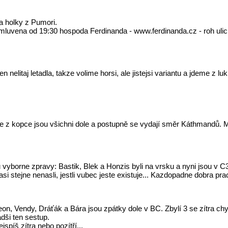
i a holky z Pumori.
 zamluvena od 19:30 hospoda Ferdinanda - www.ferdinanda.cz - roh uli
 nelitaj letadla, takze volime horsi, ale jistejsi variantu a jdeme z l
e z kopce jsou všichni dole a postupně se vydají směr Káthmandů. Maj
vyborne zpravy: Bastik, Blek a Honzis byli na vrsku a nyni jsou v C3.
i stejne nenasli, jestli vubec jeste existuje... Kazdopadne dobra prac
eon, Vendy, Dráťák a Bára jsou zpátky dole v BC. Zbylí 3 se zítra chy
dši ten sestup.
spíš zítra nebo pozítří...