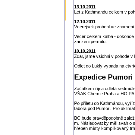
13.10.2011
Let z Kathmandu celkem v poho
12.10.2011
Vcerejsek probehl ve znameni 
Vecer celkem kalba - dokonce p
zarizeni permitu.
10.10.2011
Zdar, jsme vsichni v pohode v 
Odlet do Lukly vypada na ctvrt
Expedice Pumori
Začátkem října odlétá sedmič
VŠAK Chemie Praha a HO PARDU
Po příletu do Kathmándu, vyříz
tábora pod Pumori. Pro aklimat
BC bude pravděpodobně založe
m. Následovat by měl svah o s
hřeben místy komplikovaný trh