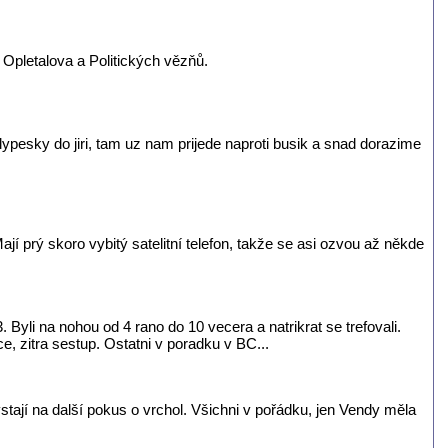
c Opletalova a Politických vězňů.
uklypesky do jiri, tam uz nam prijede naproti busik a snad dorazime
í prý skoro vybitý satelitní telefon, takže se asi ozvou až někde
 Byli na nohou od 4 rano do 10 vecera a natrikrat se trefovali.
e, zitra sestup. Ostatni v poradku v BC...
stají na další pokus o vrchol. Všichni v pořádku, jen Vendy měla