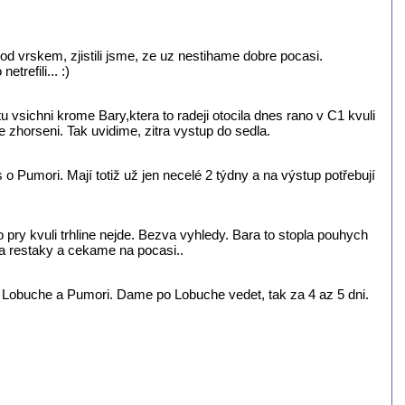
d vrskem, zjistili jsme, ze uz nestihame dobre pocasi.
refili... :)
ichni krome Bary,ktera to radeji otocila dnes rano v C1 kvuli
 zhorseni. Tak uvidime, zitra vystup do sedla.
o Pumori. Mají totiž už jen necelé 2 týdny a na výstup potřebují
pry kvuli trhline nejde. Bezva vyhledy. Bara to stopla pouhych
a restaky a cekame na pocasi..
 Lobuche a Pumori. Dame po Lobuche vedet, tak za 4 az 5 dni.