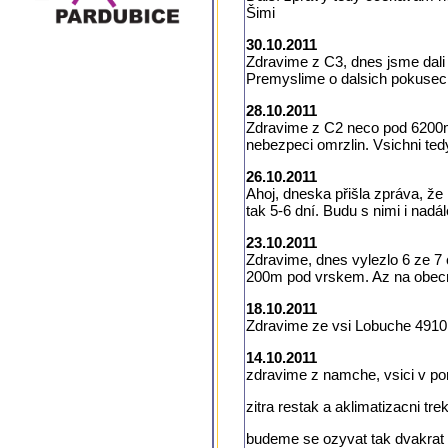
Šimi
30.10.2011
Zdravime z C3, dnes jsme dali 
Premyslime o dalsich pokusech. 
28.10.2011
Zdravime z C2 neco pod 6200m 
nebezpeci omrzlin. Vsichni ted
26.10.2011
Ahoj, dneska přišla zpráva, že 
tak 5-6 dní. Budu s nimi i nadá
23.10.2011
Zdravime, dnes vylezlo 6 ze 7 
200m pod vrskem. Az na obecno
18.10.2011
Zdravime ze vsi Lobuche 4910 
14.10.2011
zdravime z namche, vsici v por
zitra restak a aklimatizacni tr
budeme se ozyvat tak dvakrat t