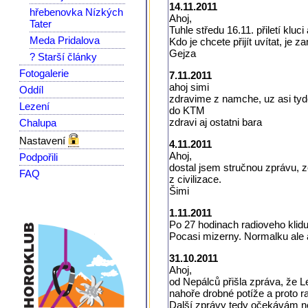
14.11.2011
hřebenovka Nízkých
Ahoj,
Tater
Tuhle středu 16.11. přiletí kluc
Meda Pridalova
Kdo je chcete přijít uvítat, je
Gejza
? Starší články
Fotogalerie
7.11.2011
ahoj simi
Oddíl
zdravime z namche, uz asi tyden
Lezení
do KTM
zdravi aj ostatni bara
Chalupa
Nastavení
4.11.2011
Ahoj,
Podpořili
dostal jsem stručnou zprávu, z
FAQ
z civilizace.
Šimi
1.11.2011
Po 27 hodinach radioveho klidu 
Pocasi mizerny. Normalku ale as
31.10.2011
Ahoj,
od Nepálců přišla zpráva, že L
nahoře drobné potíže a proto ra
Další zprávy tedy očekávám nej