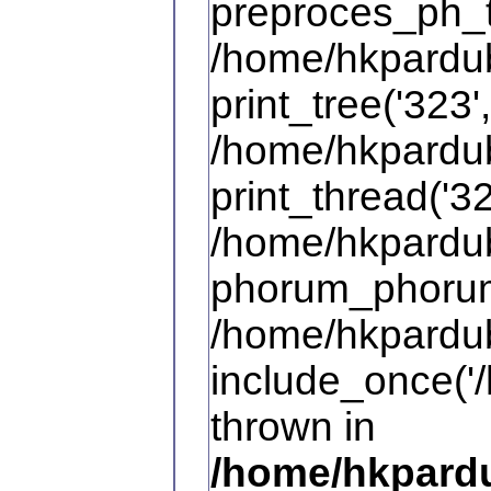
preproces_ph_t
/home/hkpardub
print_tree('323',
/home/hkpardub
print_thread('32
/home/hkpardub
phorum_phorum
/home/hkpardub
include_once('/
thrown in
/home/hkpardu