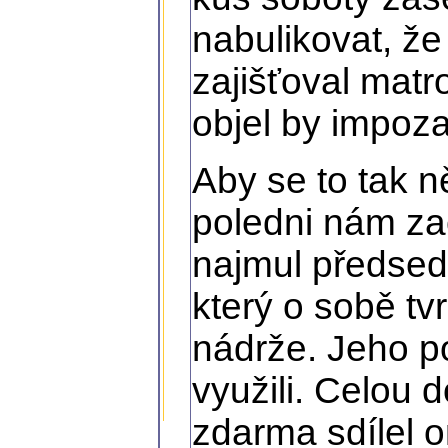
nabulikovat, že
zajišťoval matr
objel by impoza
Aby se to tak n
poledni nám za
najmul předse
který o sobě tv
nádrže. Jeho p
využili. Celou 
zdarma sdílel 