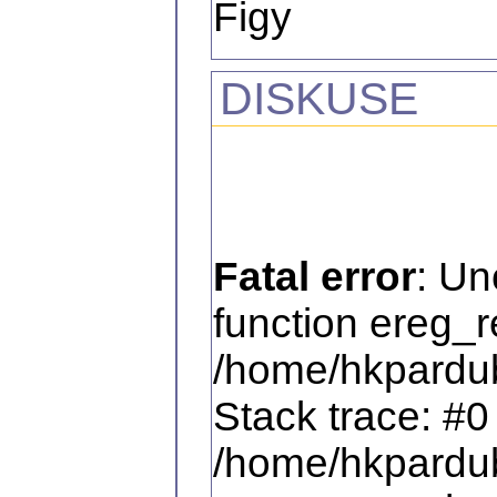
Figy
DISKUSE
Fatal error
: Un
function ereg_r
/home/hkpardub
Stack trace: #0
/home/hkpardub