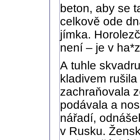
beton, aby se t
celkově ode dn
jímka. Horolezč
není – je v ha*
A tuhle skvadru
kladivem rušil
zachraňovala z
podávala a nosi
nářadí, odnášel
v Rusku. Ženský