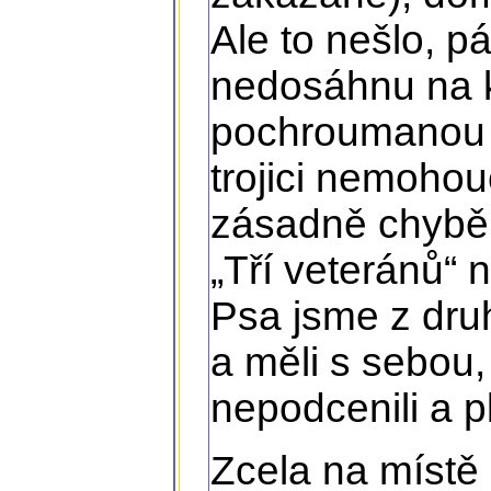
Ale to nešlo, p
nedosáhnu na ks
pochroumanou 
trojici nemohou
zásadně chyběl!
„Tří veteránů“ n
Psa jsme z dru
a měli s sebou,
nepodcenili a 
Zcela na místě