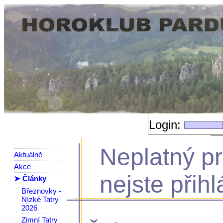
Login:
Neplatný p
Aktuálně
Akce
nejste přihl
➤ Články
Březnovky -
Nízké Tatry
2026
Zimní Tatry