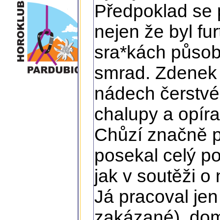
Předpoklad se p
nejen že byl fu
sra*kách působ
smrad. Zdenek t
nádech čerstvé
chalupy a opíra
Chůzí značně p
posekal celý po
jak v soutěži o
Já pracoval je
zakázané), dom