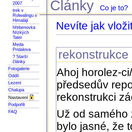
Články
2007
Co je to?
trek v
Rolwalingu v
Himaláji
Nevíte jak vloži
hřebenovka
Nízkých
Tater
Meda
Pridalova
rekonstrukce
? Starší
články
Fotogalerie
Ahoj horolez-ci
Oddíl
předsedův repo
Lezení
Chalupa
rekonstrukci z
Nastavení
Podpořili
Už od samého z
FAQ
bylo jasné, že 