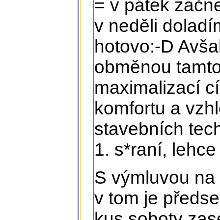
= v pátek zač
v neděli doladí
hotovo:-D Avša
obměnou tamto
maximalizací c
komfortu a vzh
stavebních tech
1. s*raní, lehc
S výmluvou na 
v tom je předs
kus soboty zas