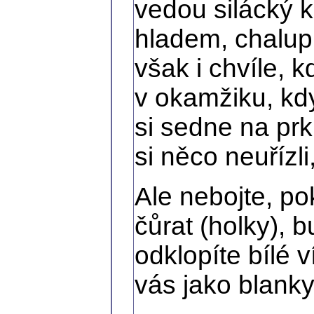
vedou silácký k
hladem, chalupu
však i chvíle, k
v okamžiku, kd
si sedne na prk
si něco neuřízl
Ale nebojte, po
čůrat (holky), b
odklopíte bílé 
vás jako blank