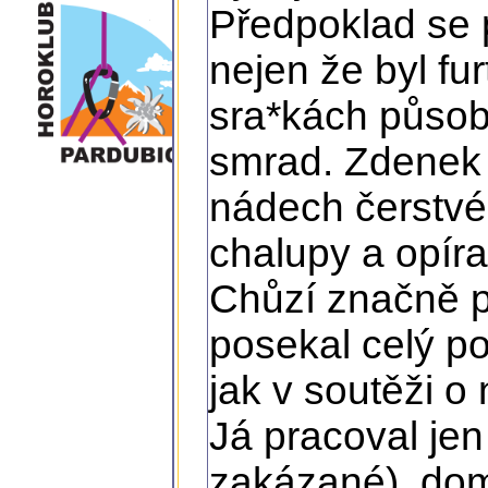
Předpoklad se p
nejen že byl fu
sra*kách působ
smrad. Zdenek t
nádech čerstvé
chalupy a opíra
Chůzí značně p
posekal celý po
jak v soutěži o
Já pracoval je
zakázané), dom