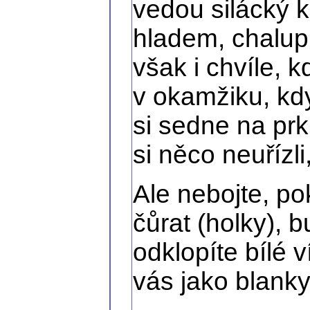
vedou silácký k
hladem, chalupu
však i chvíle, k
v okamžiku, kd
si sedne na prk
si něco neuřízl
Ale nebojte, po
čůrat (holky), b
odklopíte bílé 
vás jako blank