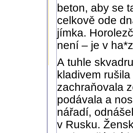
beton, aby se t
celkově ode dn
jímka. Horolezč
není – je v ha*
A tuhle skvadru
kladivem rušil
zachraňovala z
podávala a nosi
nářadí, odnášel
v Rusku. Ženský