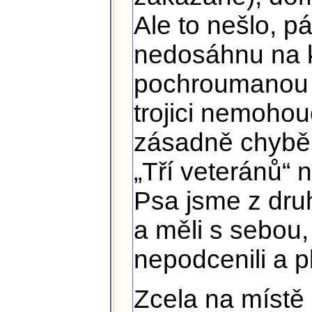
Ale to nešlo, p
nedosáhnu na ks
pochroumanou 
trojici nemohou
zásadně chyběl!
„Tří veteránů“ n
Psa jsme z dru
a měli s sebou,
nepodcenili a 
Zcela na místě