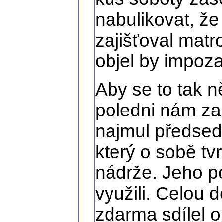
nabulikovat, že
zajišťoval matr
objel by impoza
Aby se to tak n
poledni nám za
najmul předse
který o sobě tv
nádrže. Jeho p
využili. Celou 
zdarma sdílel 