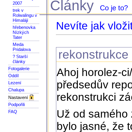
Články
2007
Co je to?
trek v
Rolwalingu v
Himaláji
Nevíte jak vloži
hřebenovka
Nízkých
Tater
Meda
Pridalova
rekonstrukce
? Starší
články
Fotogalerie
Ahoj horolez-ci
Oddíl
předsedův repo
Lezení
Chalupa
rekonstrukci z
Nastavení
Podpořili
Už od samého z
FAQ
bylo jasné, že 