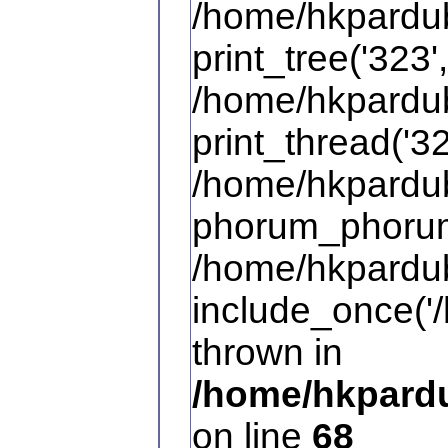
/home/hkpardub
print_tree('323',
/home/hkpardub
print_thread('32
/home/hkpardub
phorum_phorum
/home/hkpardub
include_once('/
thrown in
/home/hkpardu
on line
68