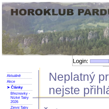
Login:
Neplatný p
Aktuálně
Akce
nejste přihl
➤ Články
Březnovky -
Nízké Tatry
2026
Zimní Tatry