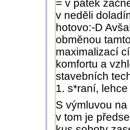
= v pátek zač
v neděli doladí
hotovo:-D Avša
obměnou tamto
maximalizací c
komfortu a vzh
stavebních tech
1. s*raní, lehc
S výmluvou na 
v tom je předs
kus soboty zas