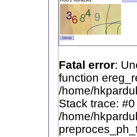
Fatal error
: Un
function ereg_r
/home/hkpardub
Stack trace: #0
/home/hkpardub
preproces_ph_t