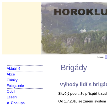
Login:
Brigády
Aktuálně
Akce
Články
Výhody lidí s brig
Fotogalerie
Oddíl
Skvělý pocit, že přispěl k za
Lezení
Od 1.7.2010 se změnil systém p
➤ Chalupa