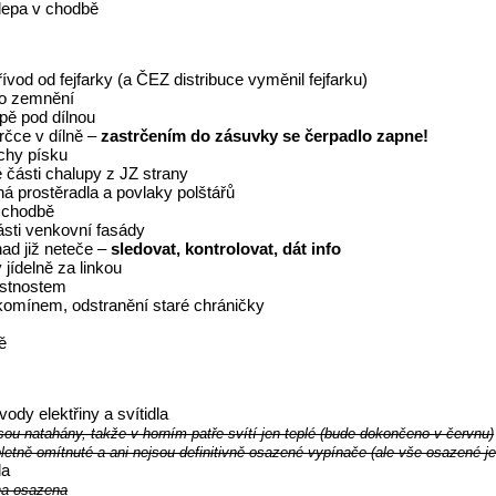
klepa v chodbě
řívod od fejfarky (a ČEZ distribuce vyměnil fejfarku)
ho zemnění
epě pod dílnou
rčce v dílně –
zastrčením do zásuvky se čerpadlo zapne!
chy písku
části chalupy z JZ strany
ná prostěradla a povlaky polštářů
 chodbě
sti venkovní fasády
ad již neteče –
sledovat, kontrolovat, dát info
jídelně za linkou
ístnostem
 komínem, odstranění staré chráničky
ě
dy elektřiny a svítidla
ou natahány, takže v horním patře svítí jen teplé (bude dokončeno v červnu)
etně omítnuté a ani nejsou definitivně osazené vypínače (ale vše osazené j
la
na osazena