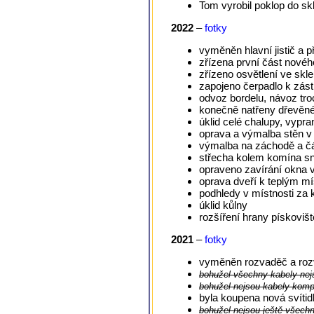
Tom vyrobil poklop do s
2022
–
fotky
vyměněn hlavní jistič a p
zřízena první část nové
zřízeno osvětlení ve skl
zapojeno čerpadlo k zást
odvoz bordelu, návoz tro
konečně natřeny dřevěné 
úklid celé chalupy, vypra
oprava a výmalba stěn v
výmalba na záchodě a čá
střecha kolem komína sn
opraveno zavírání okna v 
oprava dveří k teplým m
podhledy v místnosti za
úklid kůlny
rozšíření hrany pískovišt
2021
–
fotky
vyměněn rozvaděč a rozvo
bohužel všechny kabely nejs
bohužel nejsou kabely kompl
byla koupena nová svítid
bohužel nejsou ještě všech