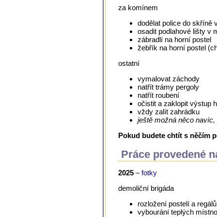
za komínem
dodělat police do skříně
osadit podlahové lišty v
zábradlí na horní postel
žebřík na horní postel (c
ostatní
vymalovat záchody
natřít trámy pergoly
natřít roubení
očistit a zaklopit výstup
vždy zalít zahrádku
ještě možná něco navíc, p
Pokud budete chtít s něčím po
Práce provedené n
2025
–
fotky
demoliční brigáda
rozložení postelí a regálů
vybourání teplých místno