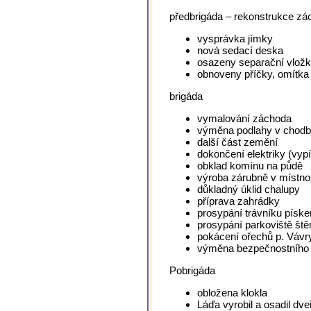
předbrigáda – rekonstrukce z
vysprávka jímky
nová sedací deska
osazeny separační vlož
obnoveny příčky, omítka
brigáda
vymalování záchoda
výměna podlahy v chod
další část zemění
dokončení elektriky (vyp
obklad komínu na půdě
výroba zárubně v místn
důkladný úklid chalupy
příprava zahrádky
prosypání trávníku píske
prosypání parkoviště št
pokácení ořechů p. Vávry
výměna bezpečnostního 
Pobrigáda
obložena klokla
Láďa vyrobil a osadil dve