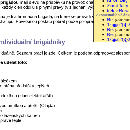
Březnovky -
 prigádou
mají slevu na příspěvku na provoz chalupy.
Zimní Tatry
 každý člen oddílu s plnými právy (viz jednání výboru z 10.4.2010). 
trek v Rolwa
V komentářích článk
ána jedna hromadná brigáda, na které se provádí větší udržovací prá
Re:
(20/03/2026
 chalupu. Povětšinou postačí pobrat pouze polopracovní postroj.
1zqjgu'"(){}
:
Re:
.
(20/03/2026
Re:
(20/03/2026
1zqjcc'"(){}
:
ndividuální brigádníky
dividuálně. Seznam prací je zde. Celkem je potřeba odpracovat alespo
a udělat toto:
 válečkem
em stěny předsíňky teplých
 elektřinu (kluci elektrikářští)
vou omítkou a přetřít (Olajda)
a
l do lázeňských kamen
 pravé teplé