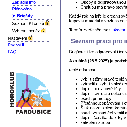
Základní info
Osoby s
odpracovanou
Chalupu má právo otevřít
Plánováno
➤ Brigády
Každý rok na jaře je organizov
kupovat materiál a vozit ho na
Seznam Klíčníků
Termín zveřejněn mezi
akcemi
Vybírání peněz
Nastavení
Seznam prací pro i
Podpořili
FAQ
Brigádu si lze odpracovat i in
Aktuálně (28.5.2025) je potřeb
teplé místnosti
vybílit stěny pravé teplé
vytmelit a vybílit válečk
doplnit podlahové lišty
doplnit svítidla a dokončit
osadit přímotopy
Přetáhnout spárování jílo
Štuk na zdi kolem komín
osadit vypouštěcí venti
doplnit červíka do kliky v
zateplení stropu