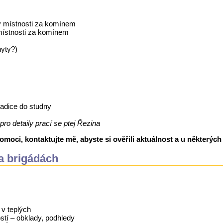
 v místnosti za komínem
 místnosti za komínem
hyty?)
 hadice do studny
ro detaily prací se ptej Řezina
moci, kontaktujte mě, abyste si ověřili aktuálnost a u některých
a brigádách
 v teplých
stí – obklady, podhledy