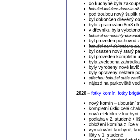
do kuchyně byla zakoupe
bohužel indukce dorazila až
pod troubou nový šuplík 
byl dokončen dřevěný ob
bylo zpracováno 8m3 dřev
v dřevníku byla vybetono
bohužel se nestihly dokonč
byl proveden puchovod ze
bohužel není dokončena elek
byl osazen nový starý p
byl proveden kompletní 
byla zvelebena zahrádka
byly vyrobeny nové lavič
byly opraveny některé p
střechou bohužel stále zaté
nájezd na parkoviště ved
2020
–
fotky komín
,
fotky brig
nový komín – ubourání st
kompletní úklid celé cha
nová elektrika v kuchyni
podlaha v 2. studené + li
obložení komína z líce v 
vymalování kuchyně, koup
lišty v 1. studené