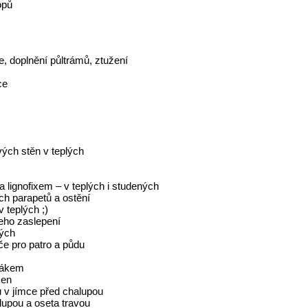
opů
e, doplnění půltrámů, ztužení
ce
ých stěn v teplých
 lignofixem – v teplých i studených
ích parapetů a ostění
 teplých ;)
eho zaslepení
lých
e pro patro a půdu
orákem
men
 v jímce před chalupou
lupou a oseta travou