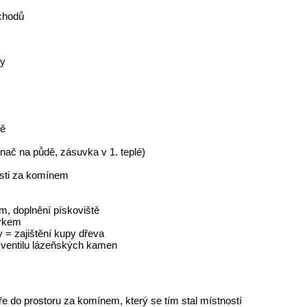
áchodů
ky
bě
ínač na půdě, zásuvka v 1. teplé)
osti za komínem
m, doplnění pískoviště
ěrkem
 = zajištění kupy dřeva
ventilu lázeňských kamen
ře do prostoru za komínem, který se tím stal místností