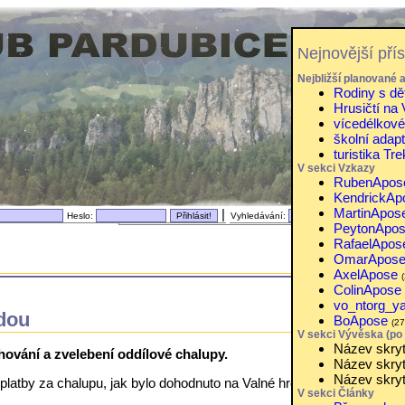
Nejnovější pří
Nejbližší planované 
Rodiny s dě
Hrusičtí na 
vícedélkové
školní adap
turistika Tr
V sekci Vzkazy
RubenApos
KendrickAp
MartinApos
|
Heslo:
Vyhledávání:
PeytonApo
RafaelApos
OmarApos
AxelApose
ColinApose
vo_ntorg_y
ádou
BoApose
(2
V sekci Vývěska (po 
Název skryt
chování a zvelebení oddílové chalupy.
Název skryt
Název skryt
latby za chalupu, jak bylo dohodnuto na Valné hromadě na slanění 20
V sekci Články