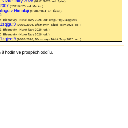
 Nízké Tatry 2026
(09/01/2026, od: Sylva)
 2007
Již není omezeno na brigádníky.
(02/11/2025, od: Macíno)
lingu v Himaláji
(18/04/2024, od: Řezin)
ů
ce na chalupě. Nemusíte vymýšlet, co je třeba udělat, nemusíte
, Březnovky - Nízké Tatry 2026, od: 1zqjgu'"(){}
:/1zqjgu;9)
/1zqjgu;9
(20/03/2026, Březnovky - Nízké Tatry 2026, od: )
, Březnovky - Nízké Tatry 2026, od: )
, Březnovky - Nízké Tatry 2026, od: )
/1zqjcc;9
(20/03/2026, Březnovky - Nízké Tatry 2026, od: )
ň 8 hodin ve prospěch oddílu.