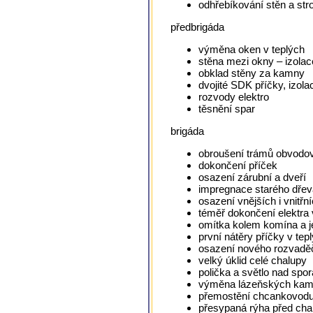
odhřebíkování stěn a str
předbrigáda
výměna oken v teplých
stěna mezi okny – izolac
obklad stěny za kamny
dvojité SDK příčky, izola
rozvody elektro
těsnění spar
brigáda
obroušení trámů obvodov
dokončení příček
osazení zárubní a dveří
impregnace starého dřeva
osazení vnějších i vnitřn
téměř dokončení elektra v
omítka kolem komína a j
první nátěry příčky v tep
osazení nového rozvaděč
velký úklid celé chalupy
polička a světlo nad sp
výměna lázeňských ka
přemostění chcankovodu
přesypaná rýha před cha