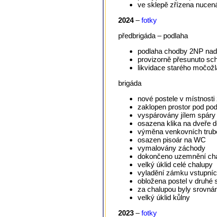
ve sklepě zřízena nucená
2024
–
fotky
předbrigáda – podlaha
podlaha chodby 2NP nad 
provizorně přesunuto sch
likvidace starého močožl
brigáda
nové postele v místnost
zaklopen prostor pod po
vyspárovány jílem spáry
osazena klika na dveře 
výměna venkovních trube
osazen pisoár na WC
vymalovány záchody
dokončeno uzemnění ch
velký úklid celé chalupy
vyladění zámku vstupníc
obložena postel v druhé 
za chalupou byly srovnán
velký úklid kůlny
2023
–
fotky