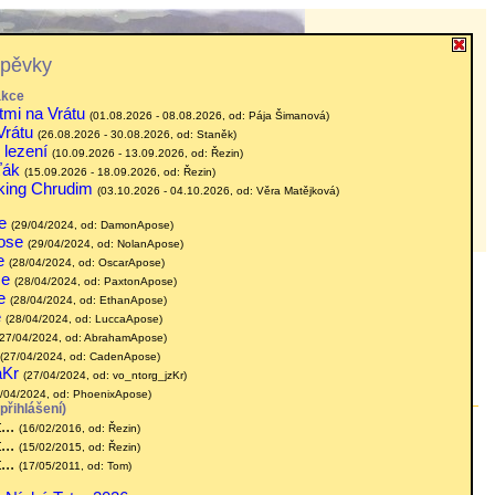
spěvky
akce
tmi na Vrátu
(01.08.2026 - 08.08.2026, od: Pája Šimanová)
Vrátu
(26.08.2026 - 30.08.2026, od: Staněk)
 lezení
(10.09.2026 - 13.09.2026, od: Řezin)
ťák
(15.09.2026 - 18.09.2026, od: Řezin)
eking Chrudim
(03.10.2026 - 04.10.2026, od: Věra Matějková)
e
(29/04/2024, od: DamonApose)
ose
(29/04/2024, od: NolanApose)
e
|
(28/04/2024, od: OscarApose)
Novinky?
se
(28/04/2024, od: PaxtonApose)
e
(28/04/2024, od: EthanApose)
e
(28/04/2024, od: LuccaApose)
(27/04/2024, od: AbrahamApose)
(27/04/2024, od: CadenApose)
aKr
(27/04/2024, od: vo_ntorg_jzKr)
7/04/2024, od: PhoenixApose)
přihlášení)
...
(16/02/2016, od: Řezin)
...
(15/02/2015, od: Řezin)
...
09, tj.
(17/05/2011, od: Tom)