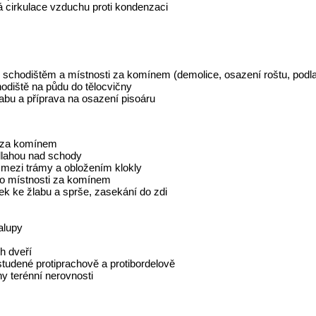
 cirkulace vzduchu proti kondenzaci
schodištěm a místnosti za komínem (demolice, osazení roštu, podla
odiště na půdu do tělocvičny
abu a příprava na osazení pisoáru
i za komínem
dlahou nad schody
 mezi trámy a obložením klokly
do místnosti za komínem
k ke žlabu a sprše, zasekání do zdi
alupy
h dveří
studené protiprachově a protibordelově
y terénní nerovnosti