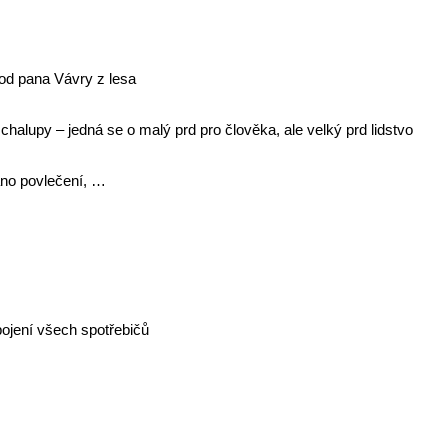
 od pana Vávry z lesa
alupy – jedná se o malý prd pro člověka, ale velký prd lidstvo
áno povlečení, …
ojení všech spotřebičů