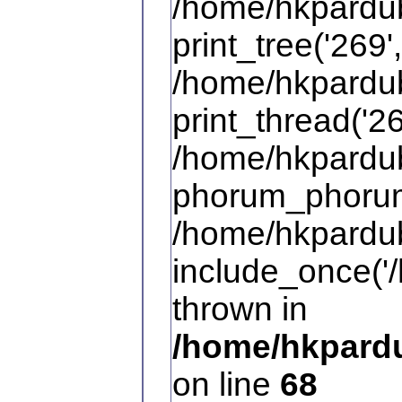
/home/hkpardub
print_tree('269',
/home/hkpardub
print_thread('26
/home/hkpardub
phorum_phorum
/home/hkpardub
include_once('/
thrown in
/home/hkpardu
on line
68