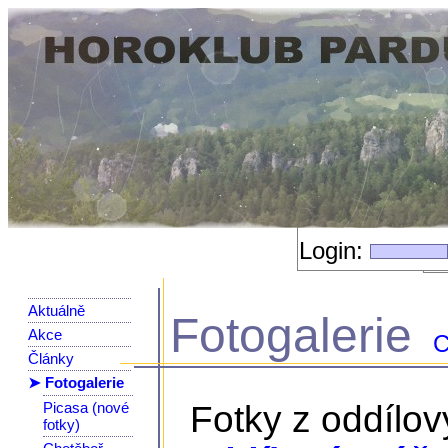
Login:
Aktuálně
Fotogalerie
Akce
C
Články
➤ Fotogalerie
Picasa (nové
Fotky z oddílo
fotky)