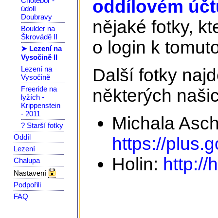
Chotěboř -
oddílovém účtu
údolí
Doubravy
nějaké fotky, kt
Boulder na
Škrovádě II
o login k tomuto
➤ Lezení na
Vysočině II
Lezení na
Další fotky na
Vysočině
Freeride na
některých našic
lyžích -
Krippenstein
- 2011
Michala Asc
? Starší fotky
Oddíl
https://plus
Lezení
Holin:
http://
Chalupa
Nastavení
Podpořili
FAQ