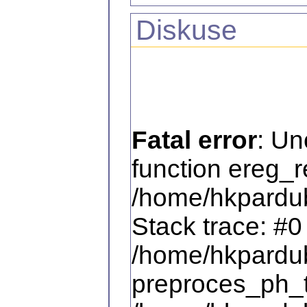
Diskuse
Fatal error
: Un
function ereg_r
/home/hkpardub
Stack trace: #0
/home/hkpardub
preproces_ph_tex