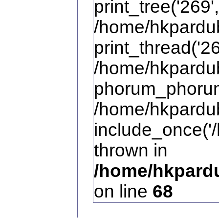
print_tree('269',
/home/hkpardub
print_thread('26
/home/hkpardub
phorum_phorum
/home/hkpardub
include_once('/
thrown in
/home/hkpardu
on line
68