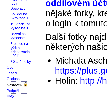
Chotěboř -
oddílovém účtu
údolí
Doubravy
nějaké fotky, kt
Boulder na
Škrovádě II
o login k tomuto
➤ Lezení na
Vysočině II
Lezení na
Další fotky na
Vysočině
Freeride na
některých našic
lyžích -
Krippenstein
- 2011
Michala Asc
? Starší fotky
Oddíl
https://plus
Lezení
Holin:
http://
Chalupa
Nastavení
Podpořili
FAQ