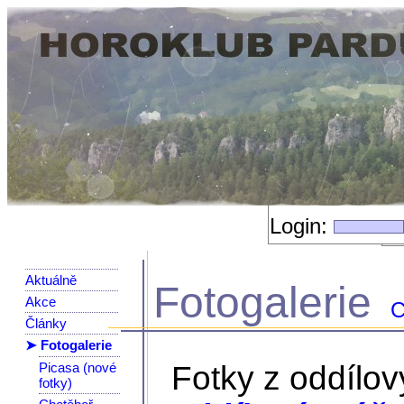
Login:
Aktuálně
Fotogalerie
Akce
C
Články
➤ Fotogalerie
Picasa (nové
Fotky z oddílo
fotky)