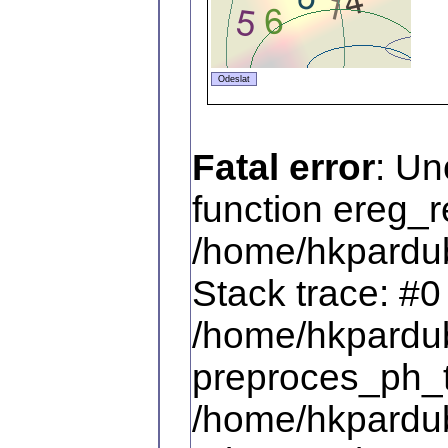
Fatal error
: Un
function ereg_r
/home/hkpardub
Stack trace: #0
/home/hkpardub
preproces_ph_tex
/home/hkpardub