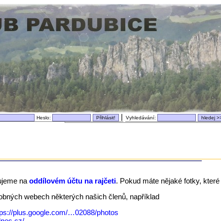
|
Heslo:
Vyhledávání:
ujeme na
oddílovém účtu na rajčeti
. Pokud máte nějaké fotky, které 
dobných webech některých našich členů, například
tps://plus.google.com/…02088/photos
idnes.cz/