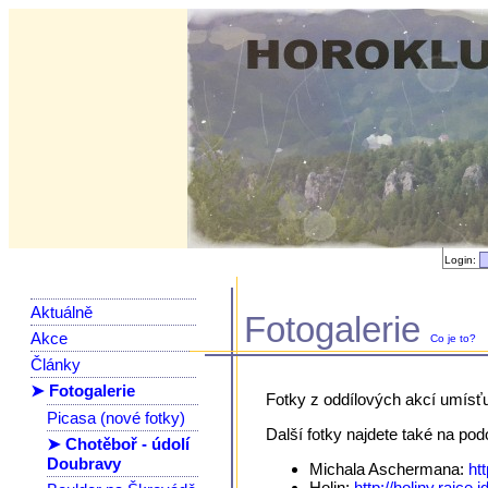
Login:
Aktuálně
Fotogalerie
Akce
Co je to?
Články
➤ Fotogalerie
Fotky z oddílových akcí umísť
Picasa (nové fotky)
Další fotky najdete také na po
➤ Chotěboř - údolí
Doubravy
Michala Aschermana:
ht
Holin:
http://holiny.rajce.