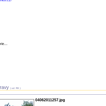
orie…
bravy
( od: RK )
04062011257.jpg