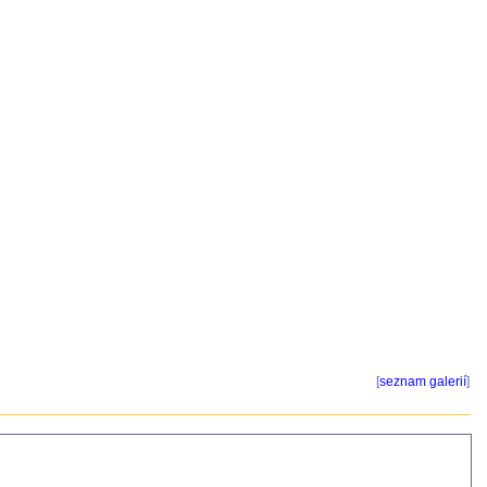
[
seznam galerií
]