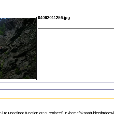
04062011256.jpg
-----
all to undefined function ereg_replace() in /home/hkpardubice/htdocs