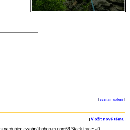
[
seznam galerií
]
Vložit nové téma
[
]
/hkpardubice.cz/php/libphorum.php:68 Stack trace: #0