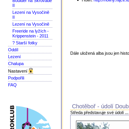
Boulder na Škrovádě
II
Lezení na Vysočině
II
Lezení na Vysočině
Freeride na lyžích -
Krippenstein - 2011
? Starší fotky
Oddíl
Dále uložená alba jsou jen hist
Lezení
Chalupa
Nastavení
Podpořili
FAQ
Chotěboř - údolí Dou
Středa představuje své údolí ...