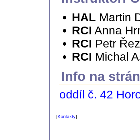
HAL
Martin 
RCI
Anna Hrn
RCI
Petr Ře
RCI
Michal 
Info na str
oddíl č. 42 Hor
[
Kontakty
]