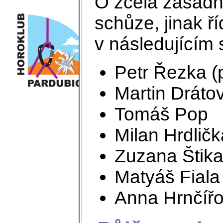
O zcela zásadn
schůze, jinak ří
v následujícím 
Petr Řezka (
Martin Dráto
Tomáš Pop
Milan Hrdličk
Zuzana Štik
Matyáš Fiala
Anna Hrnčíř