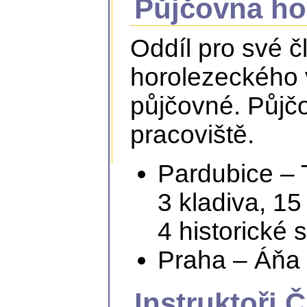
Půjčovna ho
Oddíl pro své 
horolezeckého 
půjčovné. Půjč
pracoviště.
Pardubice – 
3 kladiva, 15
4 historické 
Praha – Áňa 
Instruktoři 