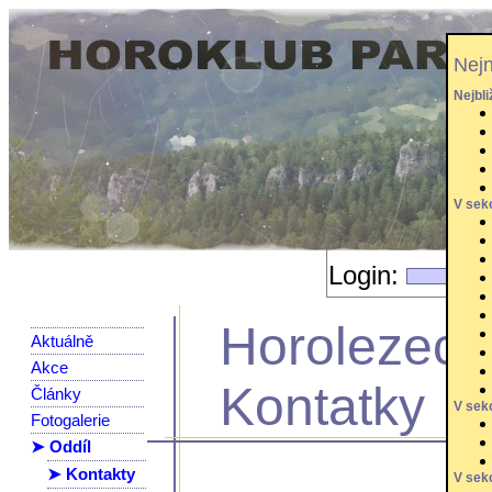
Nejn
Nejbl
V sek
Login:
Horolezeck
Aktuálně
Akce
Kontatky
Články
V sekc
Fotogalerie
➤ Oddíl
➤ Kontakty
V sek