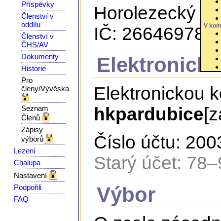
Příspěvky
Horolezecký klu
Členství v
oddílu
V kom
IČ: 26646978
Členství v
ČHS/AV
Dokumenty
Elektronick
Historie
Pro
Elektronickou 
členy/Vývěska
Seznam
hkpardubice
[z
Členů
Zápisy
Číslo účtu: 20
výborů
Lezení
Starý účet: 78
Chalupa
Nastavení
Výbor
Podpořili
FAQ