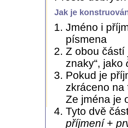
Jak je konstruová
Jméno i příj
písmena
Z obou částí
znaky“, jako
č
Pokud je příj
zkráceno na 
Ze jména je 
Tyto dvě část
příjmení
+
pr