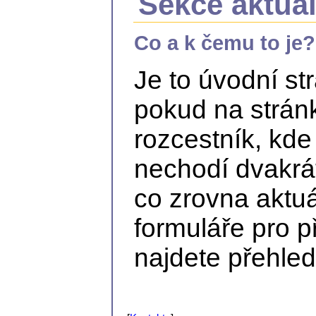
Sekce aktuá
Co a k čemu to je?
Je to úvodní st
pokud na stránk
rozcestník, kde
nechodí dvakrát
co zrovna aktu
formuláře pro p
najdete přehled