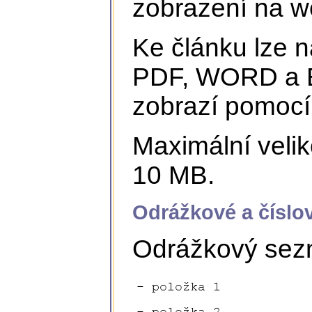
zobrazení na we
Ke článku lze n
PDF, WORD a E
zobrazí pomoc
Maximální velik
10 MB.
Odrážkové a čísl
Odrážkový sez