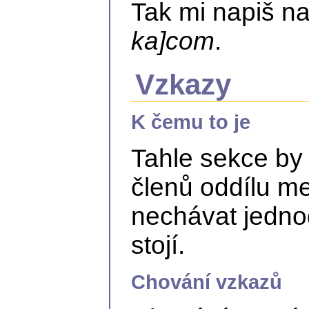
Tak mi napiš n
ka]com
.
Vzkazy
K čemu to je
Tahle sekce by
členů oddílu m
nechávat jedno
stojí.
Chování vzkazů