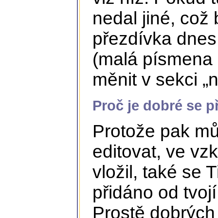
nedal jiné, což 
přezdívka dnes 
(malá písmena b
měnit v sekci „n
Proč je dobré se př
Protože pak můž
editovat, ve vz
vložil, také se 
přidáno od tvoj
Prostě dobrých