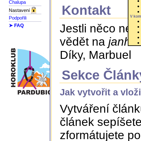
Chalupa
Kontakt
Nastavení
V kom
Podpořili
Jestli něco nec
➤ FAQ
vědět na
janhrn
Díky, Marbuel
Sekce Článk
Jak vytvořit a vlož
Vytváření článk
článek sepíšete
zformátujete p