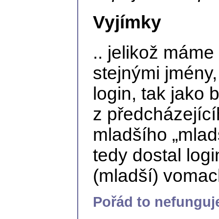
Vyjímky
.. jelikož máme
stejnými jmény,
login, tak jako 
z předcházející
mladšího „mladš
tedy dostal lo
(mladší) voma
Pořád to nefunguj