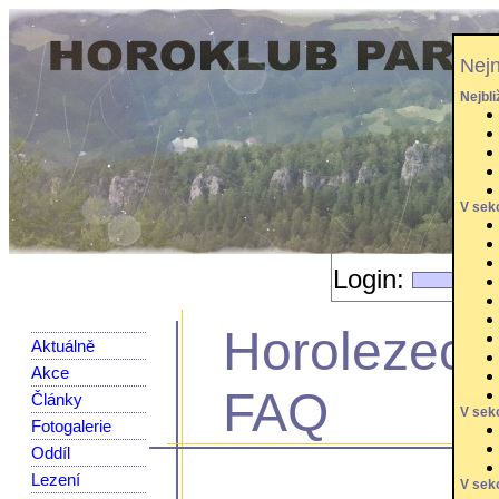
Nejn
Nejbl
V sek
Login:
Horolezeck
Aktuálně
Akce
FAQ
Články
V sekc
Fotogalerie
Oddíl
Lezení
V sek