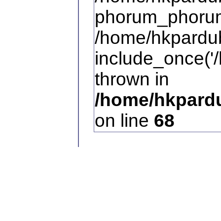
phorum_phorum
/home/hkpardub
include_once('/
thrown in
/home/hkpardu
on line
68