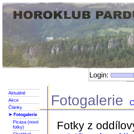
Login:
Aktuálně
Fotogalerie
Akce
C
Články
➤ Fotogalerie
Picasa (nové
Fotky z oddílo
fotky)