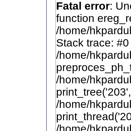
Fatal error
: Un
function ereg_r
/home/hkpardub
Stack trace: #0
/home/hkpardub
preproces_ph_te
/home/hkpardub
print_tree('203',
/home/hkpardub
print_thread('20
/home/hkpardub