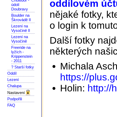
Chotěboř -
oddílovém účtu
údolí
Doubravy
nějaké fotky, kt
Boulder na
Škrovádě II
o login k tomuto
Lezení na
Vysočině II
Lezení na
Další fotky na
Vysočině
Freeride na
některých našic
lyžích -
Krippenstein
- 2011
Michala Asc
? Starší fotky
Oddíl
https://plus
Lezení
Holin:
http://
Chalupa
Nastavení
Podpořili
FAQ