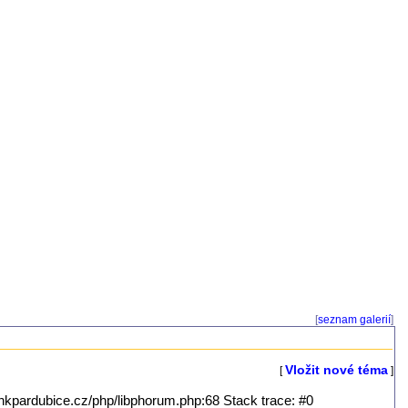
[
seznam galerií
]
Vložit nové téma
[
]
/hkpardubice.cz/php/libphorum.php:68 Stack trace: #0