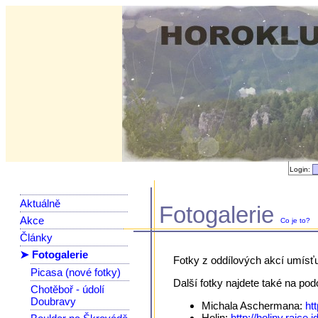
Login:
Aktuálně
Fotogalerie
Akce
Co je to?
Články
➤ Fotogalerie
Fotky z oddílových akcí umísť
Picasa (nové fotky)
Další fotky najdete také na po
Chotěboř - údolí
Doubravy
Michala Aschermana:
ht
Holin:
http://holiny.rajce.