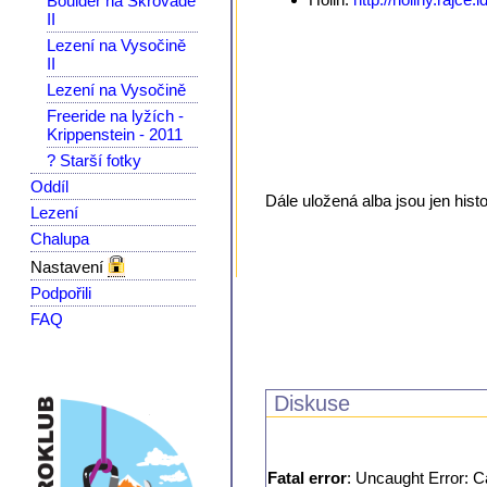
Boulder na Škrovádě
II
Lezení na Vysočině
II
Lezení na Vysočině
Freeride na lyžích -
Krippenstein - 2011
? Starší fotky
Oddíl
Dále uložená alba jsou jen hist
Lezení
Chalupa
Nastavení
Podpořili
FAQ
Diskuse
Fatal error
: Uncaught Error: C