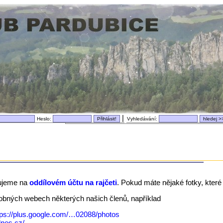
|
Heslo:
Vyhledávání:
ujeme na
oddílovém účtu na rajčeti
. Pokud máte nějaké fotky, které 
dobných webech některých našich členů, například
tps://plus.google.com/…02088/photos
idnes.cz/