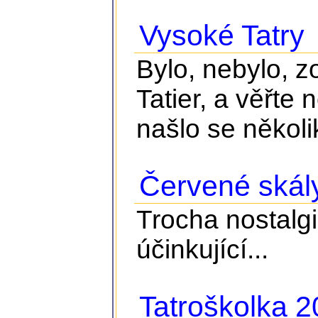
Vysoké Tatry
Bylo, nebylo, z
Tatier, a věřte 
našlo se několik
Červené skál
Trocha nostalgie
účinkující...
Tatroškolka 