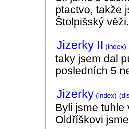
ptactvo, takže 
Štolpišský věži.
Jizerky II
(index)
taky jsem dal 
posledních 5 n
Jizerky
(index)
(di
Byli jsme tuhle
Oldříškovi jsme