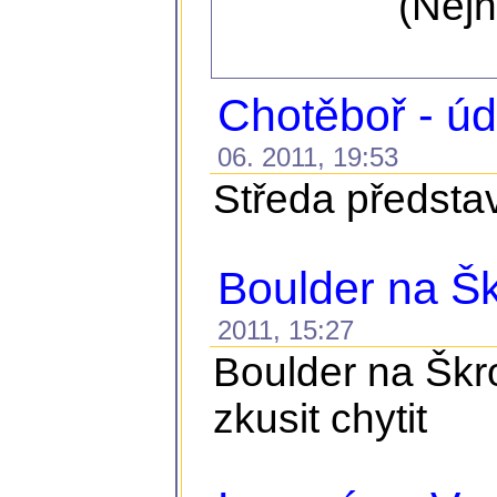
(Nejn
Chotěboř - ú
06. 2011, 19:53
Středa představ
Boulder na Š
2011, 15:27
Boulder na Škro
zkusit chytit