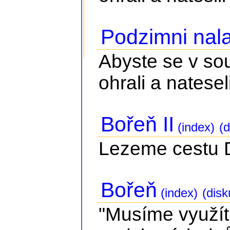
Podzimni nala
Abyste se v so
ohrali a nateseli
Bořeň II
(index)
(d
Lezeme cestu Dv
Bořeň
(index)
(disk
"Musíme využít