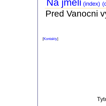
Na jmeli
(index)
(d
Pred Vanocni vy
[
Kontakty
]
Tyt