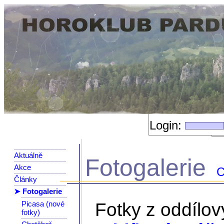
Login:
Aktuálně
Fotogalerie
Akce
C
Články
➤ Fotogalerie
Picasa (nové
Fotky z oddílo
fotky)