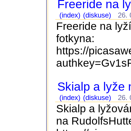
Freeride na ly
(index)
(diskuse)
26. 0
Freeride na lyž
fotkyna:
https://picasa
authkey=Gv1sR
Skialp a lyže
(index)
(diskuse)
26. 0
Skialp a lyžová
na RudolfsHutte