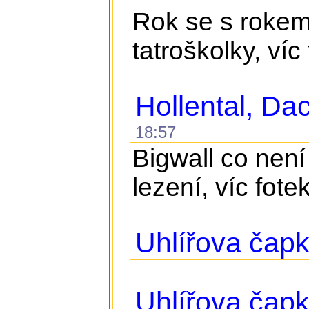
Rok se s rokem 
tatroškolky, víc
Hollental, D
18:57
Bigwall co není
lezení, víc fote
Uhlířova čapk
Uhlířova čap