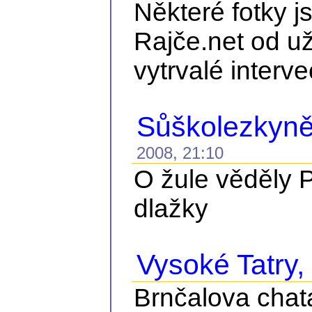
Některé fotky j
Rajče.net od už
vytrvalé interve
Sůškolezkyně
2008, 21:10
O žule věděly P
dlažky
Vysoké Tatry, č
Brnčalova chat