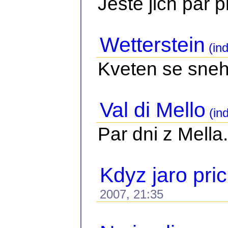
Jeste jich par 
Wetterstein
(ind
Kveten se sne
Val di Mello
(in
Par dni z Mella.
Kdyz jaro pri
2007, 21:35