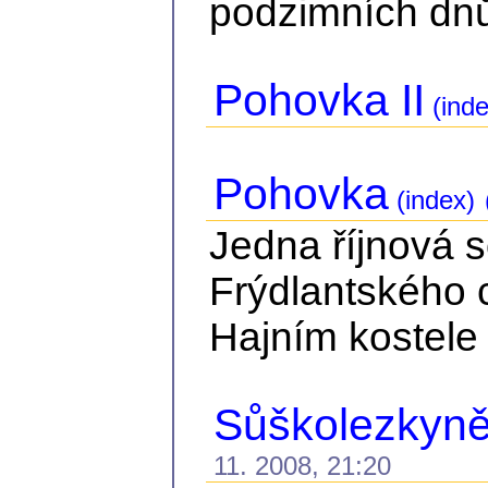
podzimních dnů.
Pohovka II
(inde
Pohovka
(index)
Jedna říjnová 
Frýdlantského 
Hajním kostele 
Sůškolezkyně 
11. 2008, 21:20