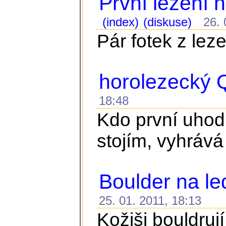
První lezení 
(index)
(diskuse)
26. 0
Pár fotek z lez
horolezecký Q
18:48
Kdo první uhodn
stojím, vyhrává
Boulder na l
25. 01. 2011, 18:13
Kožiši bouldru