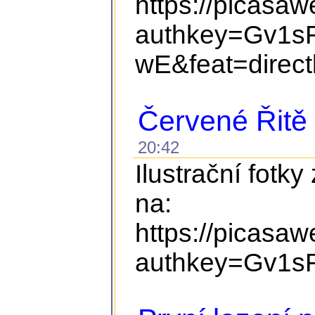
https://picasa
authkey=Gv1s
wE&feat=direct
Červené Řitě
20:42
Ilustrační fotky
na:
https://picasa
authkey=Gv1s