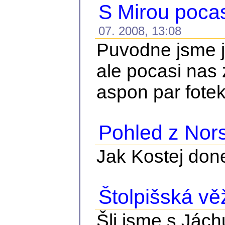
S Mirou pocas
07. 2008, 13:08
Puvodne jsme je
ale pocasi nas 
aspon par fote
Pohled z Nor
Jak Kostej done
Štolpišská vě
Šli jsme s Jách