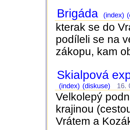
Brigáda
(index)
(
kterak se do Vr
podíleli se na 
zákopu, kam ob
Skialpová ex
(index)
(diskuse)
16. 0
Velkolepý podn
krajinou (cest
Vrátem a Kozá