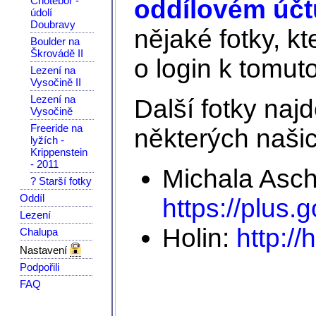
Chotěboř -
oddílovém účtu
údolí
Doubravy
nějaké fotky, kt
Boulder na
Škrovádě II
o login k tomuto
Lezení na
Vysočině II
Lezení na
Další fotky na
Vysočině
Freeride na
některých našic
lyžích -
Krippenstein
- 2011
Michala Asc
? Starší fotky
Oddíl
https://plus
Lezení
Holin:
http://
Chalupa
Nastavení
Podpořili
FAQ