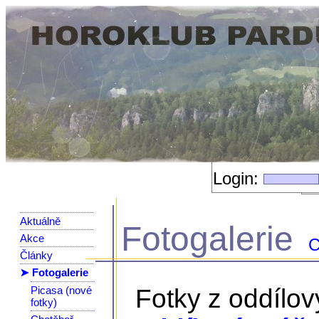
Login:
Aktuálně
Fotogalerie
Akce
C
Články
➤ Fotogalerie
Picasa (nové
Fotky z oddílo
fotky)