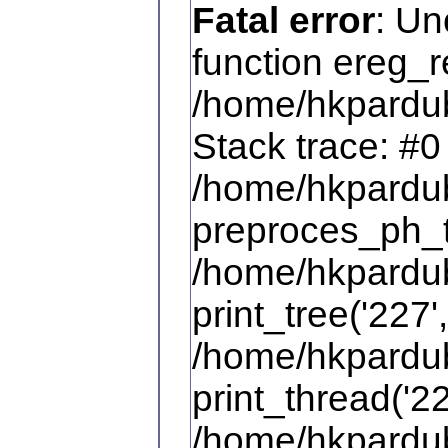
Fatal error
: Un
function ereg_r
/home/hkpardub
Stack trace: #0
/home/hkpardub
preproces_ph_te
/home/hkpardub
print_tree('227',
/home/hkpardub
print_thread('22
/home/hkpardub