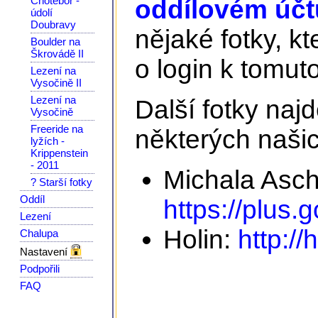
Chotěboř -
oddílovém účtu
údolí
Doubravy
nějaké fotky, kt
Boulder na
Škrovádě II
o login k tomuto
Lezení na
Vysočině II
Lezení na
Další fotky na
Vysočině
Freeride na
některých našic
lyžích -
Krippenstein
- 2011
Michala Asc
? Starší fotky
Oddíl
https://plus
Lezení
Holin:
http://
Chalupa
Nastavení
Podpořili
FAQ