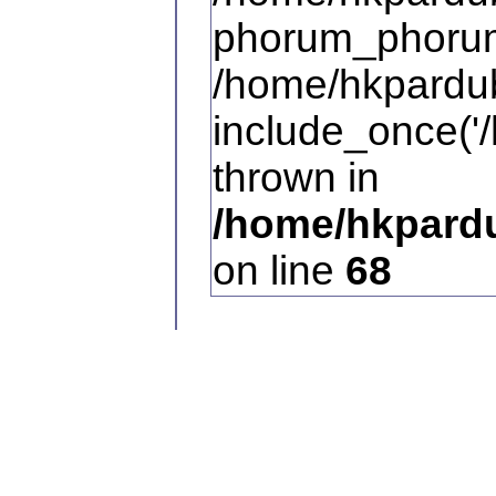
phorum_phorum
/home/hkpardub
include_once('/
thrown in
/home/hkpardu
on line
68