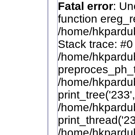
Fatal error
: Un
function ereg_r
/home/hkpardub
Stack trace: #0
/home/hkpardub
preproces_ph_te
/home/hkpardub
print_tree('233',
/home/hkpardub
print_thread('23
/home/hkpardub