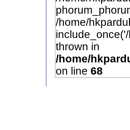
phorum_phorum
/home/hkpardub
include_once('/
thrown in
/home/hkpardu
on line
68