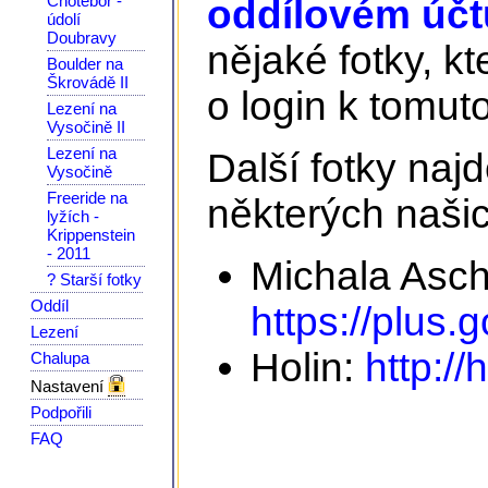
Chotěboř -
oddílovém účtu
údolí
Doubravy
nějaké fotky, kt
Boulder na
Škrovádě II
o login k tomuto
Lezení na
Vysočině II
Lezení na
Další fotky na
Vysočině
Freeride na
některých našic
lyžích -
Krippenstein
- 2011
Michala Asc
? Starší fotky
Oddíl
https://plus
Lezení
Holin:
http://
Chalupa
Nastavení
Podpořili
FAQ