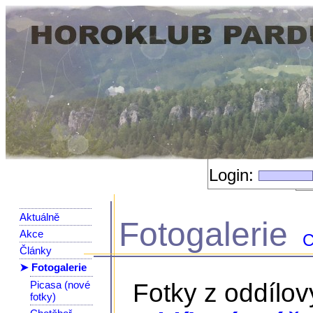
Login:
Aktuálně
Fotogalerie
Akce
C
Články
➤ Fotogalerie
Picasa (nové
Fotky z oddílo
fotky)