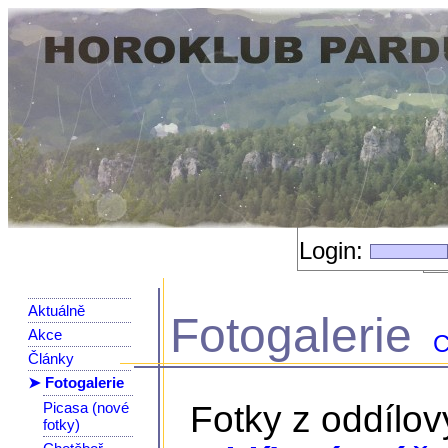
Login:
Aktuálně
Fotogalerie
Akce
C
Články
➤ Fotogalerie
Picasa (nové
Fotky z oddílo
fotky)