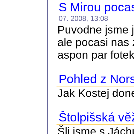
S Mirou pocas
07. 2008, 13:08
Puvodne jsme je
ale pocasi nas 
aspon par fote
Pohled z Nor
Jak Kostej done
Štolpišská vě
Šli jsme s Jách