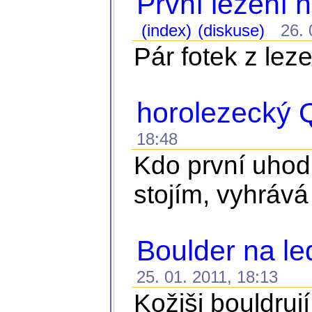
První lezení 
(index)
(diskuse)
26. 0
Pár fotek z lez
horolezecký Q
18:48
Kdo první uhodn
stojím, vyhrává
Boulder na l
25. 01. 2011, 18:13
Kožiši bouldru