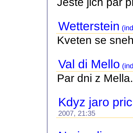
Jeste jich par 
Wetterstein
(ind
Kveten se sne
Val di Mello
(in
Par dni z Mella.
Kdyz jaro pri
2007, 21:35