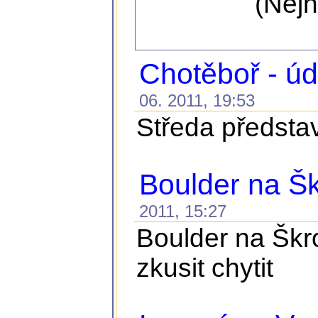
(Nejn
Chotěboř - ú
06. 2011, 19:53
Středa představ
Boulder na Š
2011, 15:27
Boulder na Škro
zkusit chytit