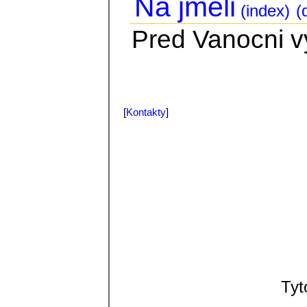
Na jmeli
(index)
(d
Pred Vanocni vy
[
Kontakty
]
Tyt