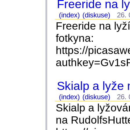
Freeride na ly
(index)
(diskuse)
26. 0
Freeride na lyž
fotkyna:
https://picasa
authkey=Gv1sR
Skialp a lyže
(index)
(diskuse)
26. 0
Skialp a lyžová
na RudolfsHutte