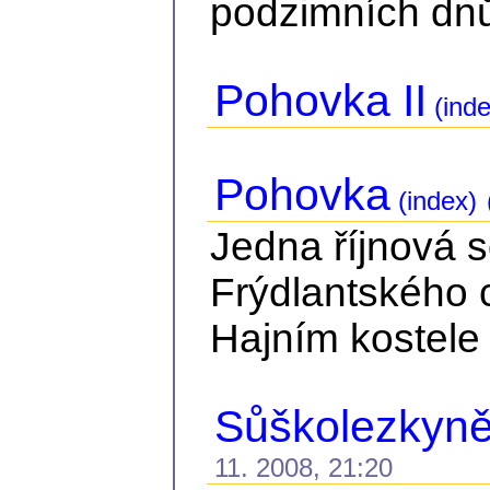
podzimních dnů.
Pohovka II
(inde
Pohovka
(index)
Jedna říjnová 
Frýdlantského 
Hajním kostele 
Sůškolezkyně 
11. 2008, 21:20