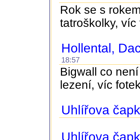
Rok se s rokem 
tatroškolky, víc
Hollental, D
18:57
Bigwall co není
lezení, víc fote
Uhlířova čapk
Uhlířova čap