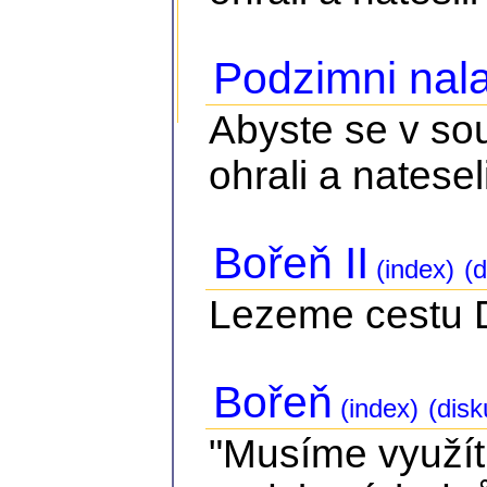
Podzimni nala
Abyste se v so
ohrali a nateseli
Bořeň II
(index)
(d
Lezeme cestu Dv
Bořeň
(index)
(disk
"Musíme využít