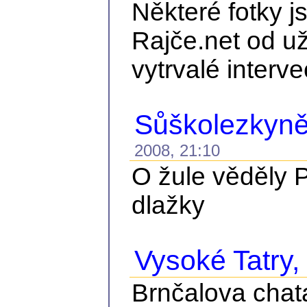
Některé fotky j
Rajče.net od už
vytrvalé interve
Sůškolezkyně
2008, 21:10
O žule věděly P
dlažky
Vysoké Tatry, č
Brnčalova chat