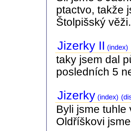
ptactvo, takže 
Štolpišský věži.
Jizerky II
(index)
taky jsem dal 
posledních 5 n
Jizerky
(index)
(di
Byli jsme tuhle
Oldříškovi jsme