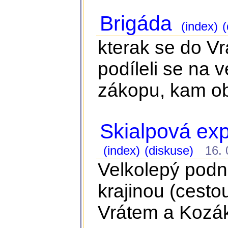
Brigáda
(index)
(
kterak se do Vr
podíleli se na 
zákopu, kam ob
Skialpová ex
(index)
(diskuse)
16. 0
Velkolepý podn
krajinou (cest
Vrátem a Kozá