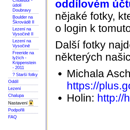
Chotěboř -
oddílovém účtu
údolí
Doubravy
nějaké fotky, kt
Boulder na
Škrovádě II
o login k tomuto
Lezení na
Vysočině II
Lezení na
Další fotky na
Vysočině
Freeride na
některých našic
lyžích -
Krippenstein
- 2011
Michala Asc
? Starší fotky
Oddíl
https://plus
Lezení
Holin:
http://
Chalupa
Nastavení
Podpořili
FAQ