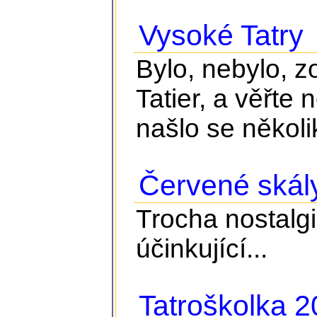
Vysoké Tatry
Bylo, nebylo, z
Tatier, a věřte 
našlo se několik
Červené skál
Trocha nostalgie
účinkující...
Tatroškolka 