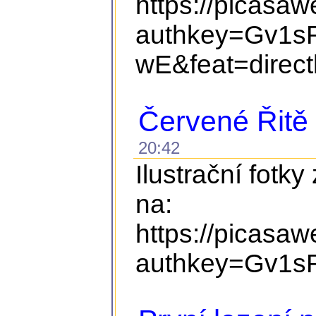
https://picasa
authkey=Gv1s
wE&feat=direct
Červené Řitě
20:42
Ilustrační fotky
na:
https://picasa
authkey=Gv1s