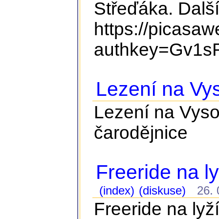
Střeďáka. Další
https://picasa
authkey=Gv1sR
Lezení na Vy
Lezení na Vyso
čarodějnice
Freeride na ly
(index)
(diskuse)
26. 0
Freeride na lyž