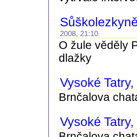
Sůškolezkyně
2008, 21:10
O žule věděly P
dlažky
Vysoké Tatry, č
Brnčalova chat
Vysoké Tatry, č
Brnčalova chat