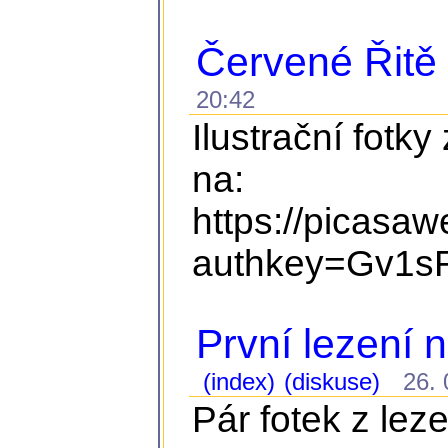
Červené Řitě
20:42
Ilustrační fotky
na:
https://picasa
authkey=Gv1s
První lezení 
(index)
(diskuse)
26. 0
Pár fotek z lez