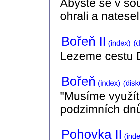
Abyste se v so
ohrali a nateseli
Bořeň II
(index)
(d
Lezeme cestu Dv
Bořeň
(index)
(disk
"Musíme využít
podzimních dnů.
Pohovka II
(inde