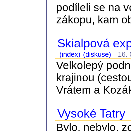
podíleli se na 
zákopu, kam ob
Skialpová ex
(index)
(diskuse)
16. 0
Velkolepý podn
krajinou (cest
Vrátem a Kozá
Vysoké Tatry
Bylo, nebylo, z