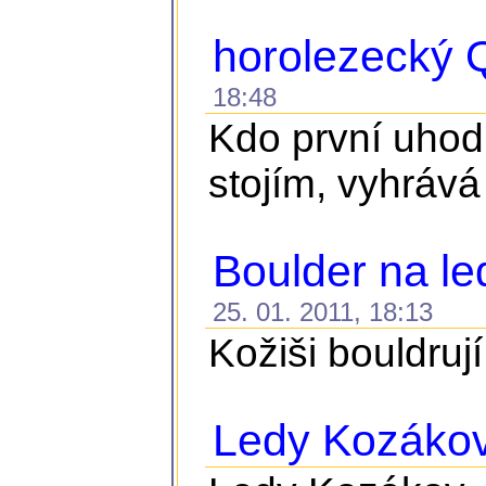
horolezecký Q
18:48
Kdo první uhodn
stojím, vyhrává
Boulder na l
25. 01. 2011, 18:13
Kožiši bouldru
Ledy Kozáko