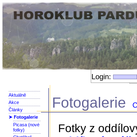
Login:
Aktuálně
Fotogalerie
Akce
C
Články
➤ Fotogalerie
Picasa (nové
Fotky z oddílo
fotky)