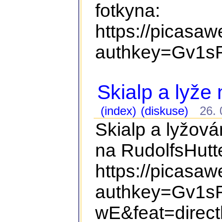
fotkyna:
https://picasa
authkey=Gv1sR
Skialp a lyže
(index)
(diskuse)
26. 0
Skialp a lyžová
na RudolfsHutte
https://picasa
authkey=Gv1s
wE&feat=direct