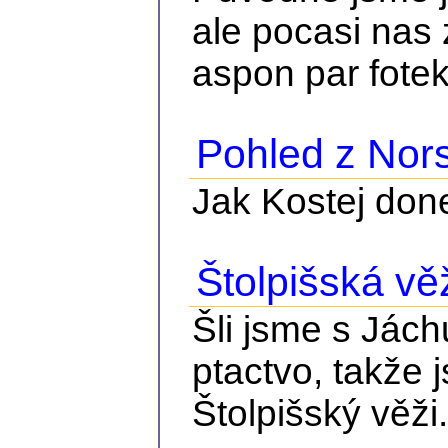
ale pocasi nas 
aspon par fote
Pohled z Nor
Jak Kostej done
Štolpišská vě
Šli jsme s Jách
ptactvo, takže 
Štolpišský věži.