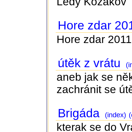
Ledy Kozákov
Hore zdar 20
Hore zdar 2011
útěk z vrátu
(i
aneb jak se něk
zachránit se ú
Brigáda
(index)
(
kterak se do Vr