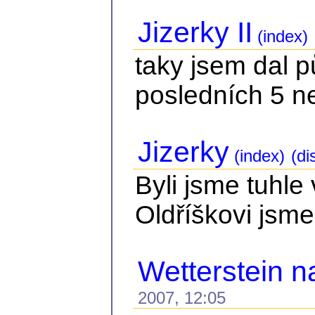
Jizerky II
(index)
taky jsem dal 
posledních 5 n
Jizerky
(index)
(di
Byli jsme tuhle
Oldříškovi jsme
Wetterstein n
2007, 12:05