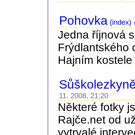
Pohovka
(index)
Jedna říjnová 
Frýdlantského 
Hajním kostele 
Sůškolezkyně 
11. 2008, 21:20
Některé fotky j
Rajče.net od už
vytrvalé interve