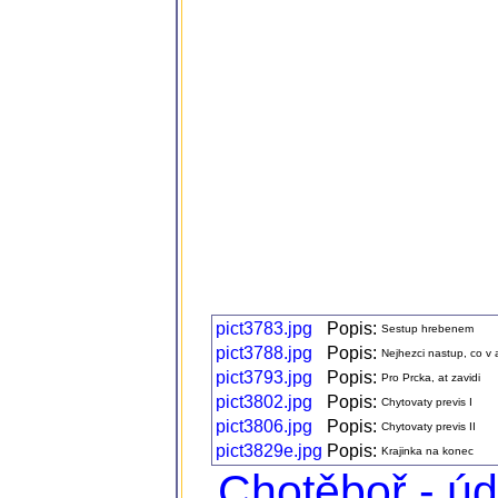
pict3783.jpg
Popis:
Sestup hrebenem
pict3788.jpg
Popis:
Nejhezci nastup, co v
pict3793.jpg
Popis:
Pro Prcka, at zavidi
pict3802.jpg
Popis:
Chytovaty previs I
pict3806.jpg
Popis:
Chytovaty previs II
pict3829e.jpg
Popis:
Krajinka na konec
Chotěboř - ú