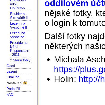
Chotěboř -
oddílovém účtu
údolí
Doubravy
nějaké fotky, kt
Boulder na
Škrovádě II
o login k tomuto
Lezení na
Vysočině II
Lezení na
Další fotky na
Vysočině
Freeride na
některých našic
lyžích -
Krippenstein
- 2011
Michala Asc
? Starší fotky
Oddíl
https://plus
Lezení
Holin:
http://
Chalupa
Nastavení
Podpořili
FAQ