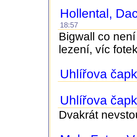
Hollental, D
18:57
Bigwall co není
lezení, víc fote
Uhlířova čapk
Uhlířova čap
Dvakrát nevstou