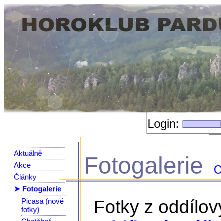
Login:
Aktuálně
Fotogalerie
Akce
C
Články
➤ Fotogalerie
Picasa (nové
Fotky z oddílo
fotky)