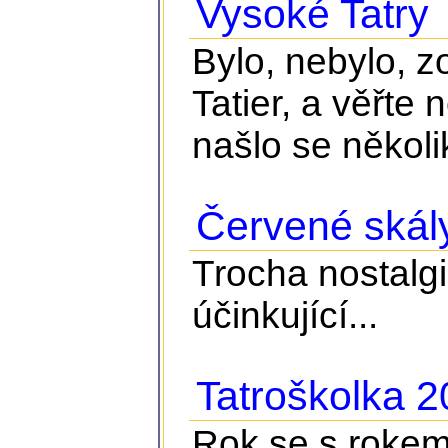
Vysoké Tatry
Bylo, nebylo, z
Tatier, a věřte 
našlo se několik
Červené skál
Trocha nostalgie
účinkující...
Tatroškolka 
Rok se s rokem 