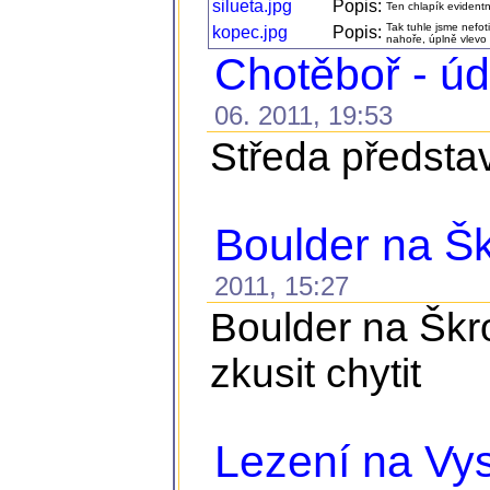
silueta.jpg
Popis:
Ten chlapík evident
Tak tuhle jsme nefotili
kopec.jpg
Popis:
nahoře, úplně vlev
Chotěboř - ú
06. 2011, 19:53
Středa představ
Boulder na Š
2011, 15:27
Boulder na Škro
zkusit chytit
Lezení na Vys