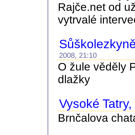
Rajče.net od už
vytrvalé interve
Sůškolezkyně
2008, 21:10
O žule věděly P
dlažky
Vysoké Tatry, č
Brnčalova chat