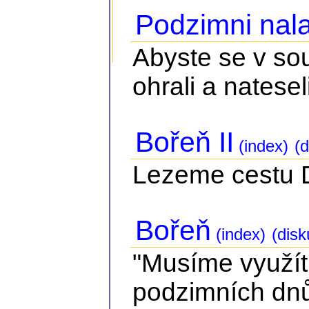
Podzimni nala
Abyste se v so
ohrali a nateseli
Bořeň II
(index)
(d
Lezeme cestu Dv
Bořeň
(index)
(disk
"Musíme využít
podzimních dnů.