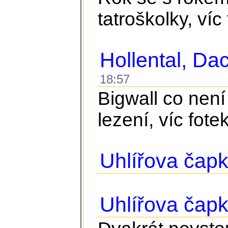
tatroškolky, víc
Hollental, D
18:57
Bigwall co není
lezení, víc fote
Uhlířova čapk
Uhlířova čap