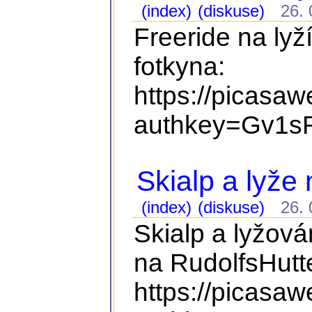
(index)
(diskuse)
26. 0
Freeride na lyž
fotkyna:
https://picasa
authkey=Gv1sR
Skialp a lyže
(index)
(diskuse)
26. 0
Skialp a lyžová
na RudolfsHutte
https://picasa