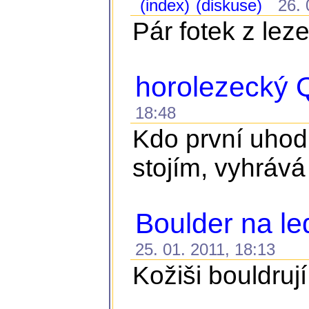
(index)
(diskuse)
26. 0
Pár fotek z lez
horolezecký Q
18:48
Kdo první uhodn
stojím, vyhrává
Boulder na l
25. 01. 2011, 18:13
Kožiši bouldru