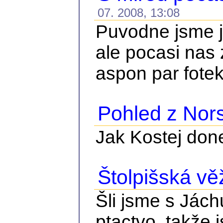
07. 2008, 13:08
Puvodne jsme je
ale pocasi nas 
aspon par fote
Pohled z Nor
Jak Kostej done
Štolpišská vě
Šli jsme s Jách
ptactvo, takže 