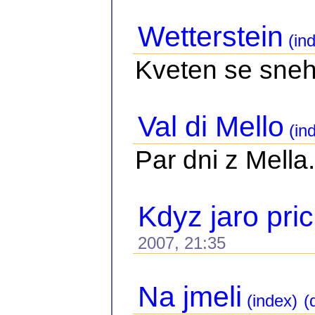
Wetterstein
(ind
Kveten se sne
Val di Mello
(in
Par dni z Mella.
Kdyz jaro pri
2007, 21:35
Na jmeli
(index)
(d