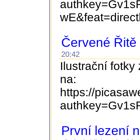
authkey=Gv1s
wE&feat=direct
Červené Řitě
20:42
Ilustrační fotky
na:
https://picasa
authkey=Gv1s
První lezení 