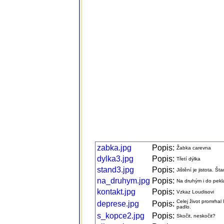
zabka.jpg
Popis:
Žabka carevna
dylka3.jpg
Popis:
Třetí dýlka
stand3.jpg
Popis:
Jištění je jistota. Št
na_druhym.jpg
Popis:
Na druhým i do pekla
kontakt.jpg
Popis:
Vzkaz Loudisovi
Celej život promrhal
deprese.jpg
Popis:
padlo.
s_kopce2.jpg
Popis:
Skočit, neskočit?