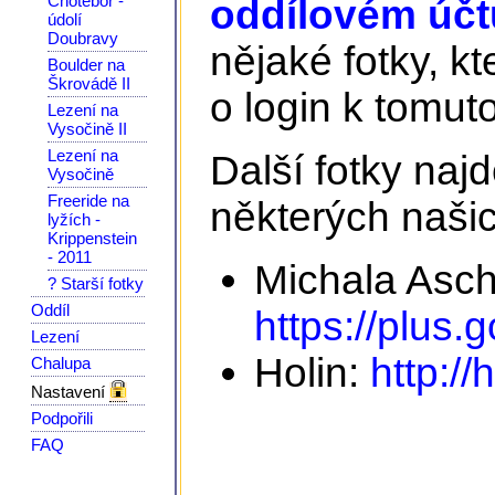
Chotěboř -
oddílovém účtu
údolí
Doubravy
nějaké fotky, kt
Boulder na
Škrovádě II
o login k tomuto
Lezení na
Vysočině II
Lezení na
Další fotky na
Vysočině
Freeride na
některých našic
lyžích -
Krippenstein
- 2011
Michala Asc
? Starší fotky
Oddíl
https://plus
Lezení
Holin:
http://
Chalupa
Nastavení
Podpořili
FAQ