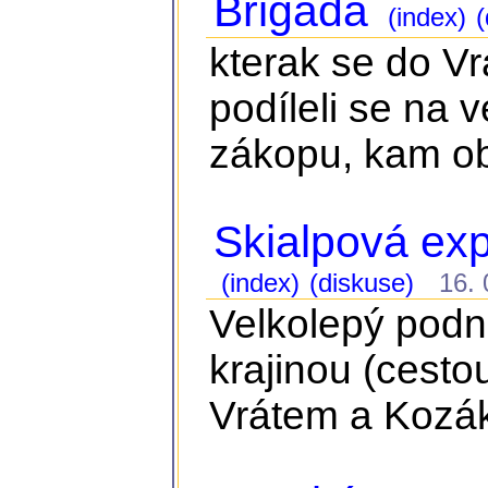
Brigáda
(index)
(
kterak se do Vr
podíleli se na 
zákopu, kam ob
Skialpová ex
(index)
(diskuse)
16. 0
Velkolepý podn
krajinou (cest
Vrátem a Kozá