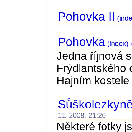
Pohovka II
(inde
Pohovka
(index)
Jedna říjnová 
Frýdlantského 
Hajním kostele 
Sůškolezkyně 
11. 2008, 21:20
Některé fotky j