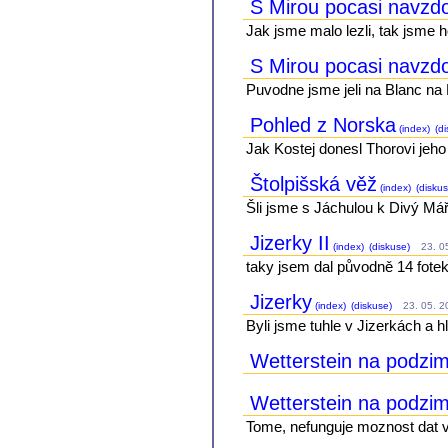
S Mirou pocasi navzdor
Jak jsme malo lezli, tak jsme ho
S Mirou pocasi navzdor
Puvodne jsme jeli na Blanc na 
Pohled z Norska
(index)
(di
Jak Kostej donesl Thorovi jeho
Štolpišská věž
(index)
(diskus
Šli jsme s Jáchulou k Divý Máří
Jizerky II
(index)
(diskuse)
23. 05
taky jsem dal původně 14 fote
Jizerky
(index)
(diskuse)
23. 05. 20
Byli jsme tuhle v Jizerkách a h
Wetterstein na podzim 
Wetterstein na podzim
Tome, nefunguje moznost dat vi