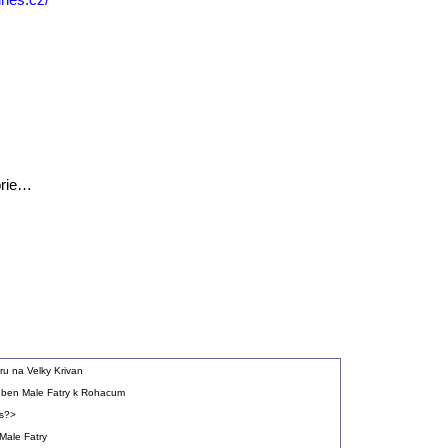
orie…
tru na Velky Krivan
eben Male Fatry k Rohacum
s?>
Male Fatry