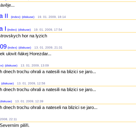
ávěje...
a II
(index)
(diskuse)
19. 01. 2009, 18:14
a I
(index)
(diskuse)
19. 01. 2009, 17:54
strovskych hor na lyzich
009
(index)
(diskuse)
13. 01. 2009, 21:31
ek ulovit ňákej Horezdar...
ex)
(diskuse)
13. 01. 2009, 13:09
nech trochu ohrali a natesili na blizici se jaro...
(diskuse)
13. 01. 2009, 12:58
nech trochu ohrali a natesili na blizici se jaro...
(diskuse)
13. 01. 2009, 12:39
nech trochu ohrali a nateseli na blizici se jaro...
2008, 22:11
everním pilíři.