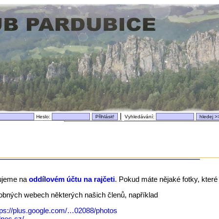
|
Heslo:
Vyhledávání:
ujeme na
oddílovém účtu na rajčeti
. Pokud máte nějaké fotky, které 
dobných webech některých našich členů, například
tps://plus.google.com/…02088/photos
idnes.cz/