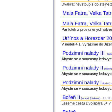
Dvakrát nevstoupíš do stejné z
Mala Fatra, Velka Tatr
Mala Fatra, Velka Tatr
Par fotek z proslunenych silve
Utřínos a Horezdar 2
V neděli 4.1. vyrážíme do Jizer
Podzimni nalady III
(ind
Abyste se v soucasny ledovych d
Podzimni nalady II
(index)
Abyste se v soucasny ledovych d
Podzimni nalady I
(index)
Abyste se v soucasny ledovych d
Bořeň II
(index)
(diskuse)
21. 12. 
Lezeme cestu Dvojspára 5+ v S
Bořeň