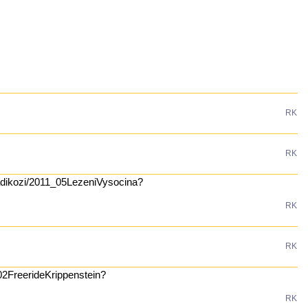
RK
RK
radikozi/2011_05LezeniVysocina?
RK
RK
_02FreerideKrippenstein?
RK