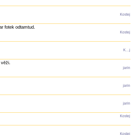
Kostej
ar fotek odtamtud.
Kostej
K....j
 věži.
jarin
jarin
jarin
Kostej
Kostej