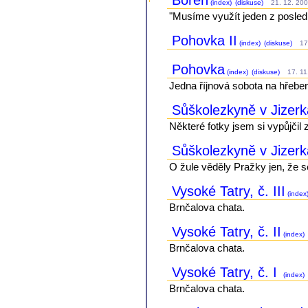
(index)
(diskuse)
21. 12. 200
"Musíme využít jeden z posled
Pohovka II
(index)
(diskuse)
17.
Pohovka
(index)
(diskuse)
17. 11.
Jedna říjnová sobota na hřeben
Sůškolezkyně v Jizerk
Některé fotky jsem si vypůjčil 
Sůškolezkyně v Jizer
O žule věděly Pražky jen, že se
Vysoké Tatry, č. III
(index
Brnčalova chata.
Vysoké Tatry, č. II
(index)
Brnčalova chata.
Vysoké Tatry, č. I
(index)
Brnčalova chata.