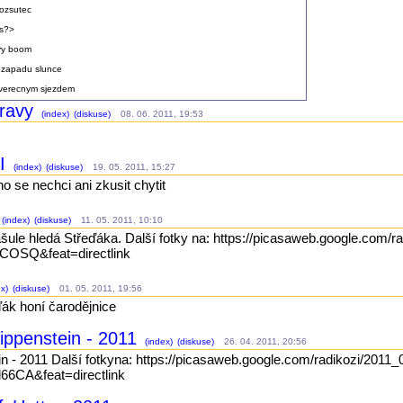
ozsutec
s?>
vy boom
i zapadu slunce
verecnym sjezdem
bravy
(index)
(diskuse)
08. 06. 2011, 19:53
.
II
(index)
(diskuse)
19. 05. 2011, 15:27
ho se nechci ani zkusit chytit
(index)
(diskuse)
11. 05. 2011, 10:10
ašule hledá Střeďáka. Další fotky na: https://picasaweb.google.com/
OSQ&feat=directlink
x)
(diskuse)
01. 05. 2011, 19:56
ák honí čarodějnice
rippenstein - 2011
(index)
(diskuse)
26. 04. 2011, 20:56
ein - 2011 Další fotkyna: https://picasaweb.google.com/radikozi/2011
CA&feat=directlink