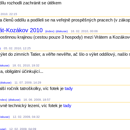
dílu rozhodli zachránit se útěkem
 2010, 22:15
ta členů oddílu a podíleli se na veřejně prospěšných pracech (v záko
rát-Kozákov 2010
(index)
(diskuse)
16. 02. 2010, 00:06
hostinnou krajinou (cestou pouze 3 hospody) mezi Vrátem a Kozáko
)
05. 02. 2010, 12:25
let do zimních Tatier, a věřte nevěřte, ač šlo o výlet oddílový, našlo s
iskuse)
18. 01. 2010, 19:32
a, obligátní účinkující...
(diskuse)
11. 07. 2009, 14:29
lší ročník tatroškolky, víc fotek je
tady
ndex)
(diskuse)
16. 06. 2009, 18:57
avně technický lezení, víc fotek je
tady
iskuse)
12. 02. 2009, 04:32
kuse)
12. 02. 2009, 04:09