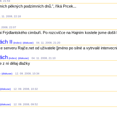
8, 21:53
ních pěkných podzimních dnů.", říká Prcek...
 11. 2008, 22:18
 2008, 22:07
i Frýdlantského cimbuří. Po rozcvičce na Hajním kostele jsme došli 
ách II
(index)
(diskuse)
04. 11. 2008, 21:20
ze serveru Rajče.net od uživatele [jméno po silné a vytrvalé intervecni
kách
(index)
(diskuse)
04. 11. 2008, 21:10
 z ní dělaj dlažky
)
(diskuse)
12. 09. 2008, 10:34
(diskuse)
12. 09. 2008, 10:32
(diskuse)
12. 09. 2008, 09:52