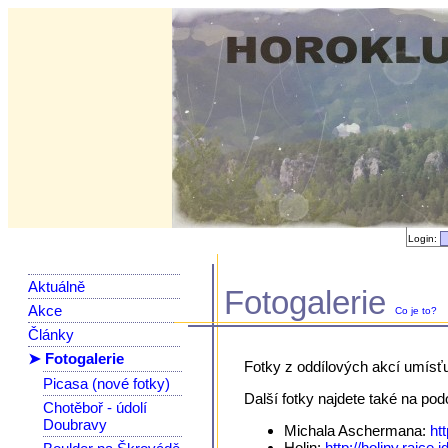
Login:
Aktuálně
Fotogalerie
Akce
Co je to?
Články
➤ Fotogalerie
Fotky z oddílových akcí umísť
Picasa (nové fotky)
Další fotky najdete také na po
Chotěboř - údolí
Doubravy
Michala Aschermana:
ht
Holin:
http://holiny.rajce.