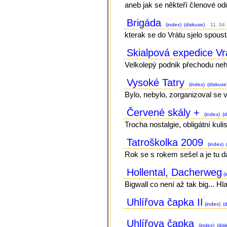
aneb jak se někteří členové od
Brigáda
(index)
(diskuse)
11. 04.
kterak se do Vrátu sjelo spous
Skialpová expedice V
Velkolepý podnik přechodu ne
Vysoké Tatry
(index)
(diskuse
Bylo, nebylo, zorganizoval se vý
Červené skály +
(index)
(d
Trocha nostalgie, obligátní kulis
Tatroškolka 2009
(index)
Rok se s rokem sešel a je tu da
Hollental, Dacherweg
(i
Bigwall co není až tak big... Hl
Uhlířova čapka II
(index)
(d
Uhlířova čapka
(index)
(dis