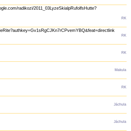
google.com/radikozi/2011_03LyzeSkialpRufolfsHutte?
RK
1_04RudeRite?authkey=Gv1sRgCJKn7rCPvemYBQ&feat=directlink
RK
RK
Makula
RK
Jáchula
Jáchula