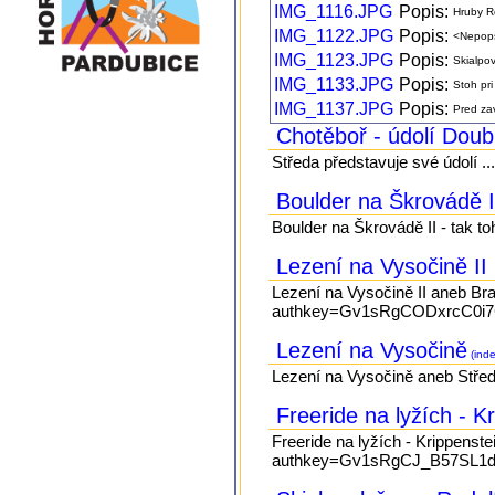
IMG_1116.JPG
Popis:
Hruby R
IMG_1122.JPG
Popis:
<Nepop
IMG_1123.JPG
Popis:
Skialpo
IMG_1133.JPG
Popis:
Stoh pr
IMG_1137.JPG
Popis:
Pred za
Chotěboř - údolí Dou
Středa představuje své údolí ..
Boulder na Škrovádě 
Boulder na Škrovádě II - tak to
Lezení na Vysočině II
Lezení na Vysočině II aneb Br
authkey=Gv1sRgCODxrcC0i7C
Lezení na Vysočině
(inde
Lezení na Vysočině aneb Střeď
Freeride na lyžích - K
Freeride na lyžích - Krippenst
authkey=Gv1sRgCJ_B57SL1d66