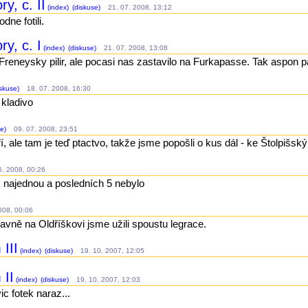
y, c. II
(index)
(diskuse)
21. 07. 2008, 13:12
dne fotili.
y, c. I
(index)
(diskuse)
21. 07. 2008, 13:08
Freneysky pilir, ale pocasi nas zastavilo na Furkapasse. Tak aspon p
skuse)
18. 07. 2008, 16:30
 kladivo
e)
09. 07. 2008, 23:51
, ale tam je teď ptactvo, takže jsme popošli o kus dál - ke Štolpišský
. 2008, 00:26
k najednou a posledních 5 nebylo
08, 00:06
lavně na Oldříškovi jsme užili spoustu legrace.
III
(index)
(diskuse)
19. 10. 2007, 12:05
 II
(index)
(diskuse)
19. 10. 2007, 12:03
c fotek naraz...