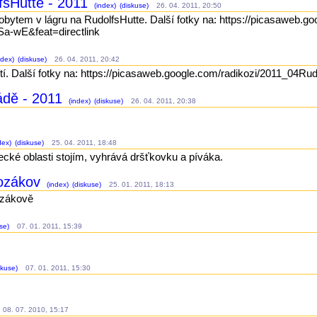
lfsHutte - 2011
(index)
(diskuse)
26. 04. 2011, 20:50
obytem v lágru na RudolfsHutte. Další fotky na: https://picasaweb.
-wE&feat=directlink
ndex)
(diskuse)
26. 04. 2011, 20:42
 Řití. Další fotky na: https://picasaweb.google.com/radikozi/201
ádě - 2011
(index)
(diskuse)
26. 04. 2011, 20:38
dex)
(diskuse)
25. 04. 2011, 18:48
ecké oblasti stojím, vyhrává dršťkovku a píváka.
Kozákov
(index)
(diskuse)
25. 01. 2011, 18:13
ozákově
se)
07. 01. 2011, 15:39
skuse)
07. 01. 2011, 15:30
08. 07. 2010, 15:17