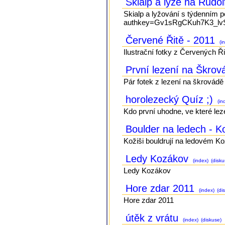
Skialp a lyže na Rudo
Skialp a lyžování s týdenním p
authkey=Gv1sRgCKuh7K3_lvSa
Červené Řitě - 2011
(i
Ilustrační fotky z Červených
První lezení na Škrov
Pár fotek z lezení na škrovádě
horolezecký Quíz ;)
(in
Kdo první uhodne, ve které lez
Boulder na ledech - 
Kožiši bouldrují na ledovém K
Ledy Kozákov
(index)
(disku
Ledy Kozákov
Hore zdar 2011
(index)
(di
Hore zdar 2011
útěk z vrátu
(index)
(diskuse)