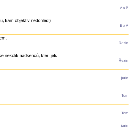
A a B
pu, kam objektiv nedohlédl)
B a A
vem.
Řezin
e několik nadšenců, kteří jeli.
Řezin
jarin
Tom
Tom
jarin