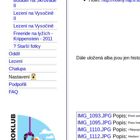
Boulder na Škrovádě
II
Lezení na Vysočině
II
Lezení na Vysočině
Freeride na lyžích -
Krippenstein - 2011
? Starší fotky
Oddíl
Dále uložená alba jsou jen hist
Lezení
Chalupa
Nastavení
Podpořili
FAQ
IMG_1093.JPG
Popis:
Proti ve
IMG_1095.JPG
Popis:
Pres hr
IMG_1110.JPG
Popis:
<Nepop
IMG_1112.JPG
Popis:
Hreben 