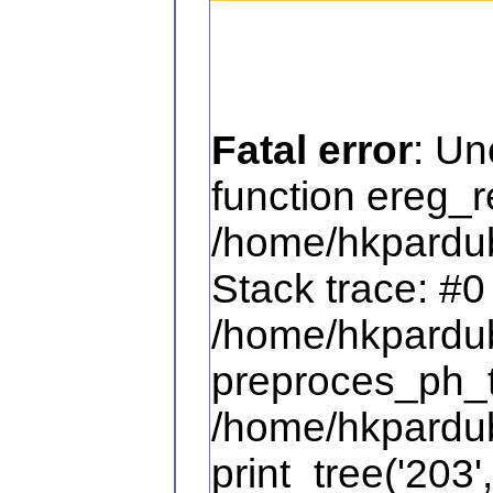
Fatal error
: Un
function ereg_r
/home/hkpardub
Stack trace: #0
/home/hkpardub
preproces_ph_te
/home/hkpardub
print_tree('203',