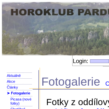
Login:
Aktuálně
Fotogalerie
Akce
C
Články
➤ Fotogalerie
Picasa (nové
Fotky z oddílo
fotky)