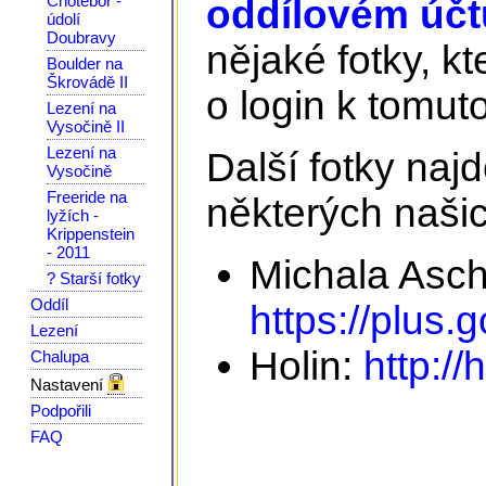
Chotěboř -
oddílovém účtu
údolí
Doubravy
nějaké fotky, kt
Boulder na
Škrovádě II
o login k tomuto
Lezení na
Vysočině II
Lezení na
Další fotky na
Vysočině
Freeride na
některých našic
lyžích -
Krippenstein
- 2011
Michala Asc
? Starší fotky
Oddíl
https://plus
Lezení
Holin:
http://
Chalupa
Nastavení
Podpořili
FAQ