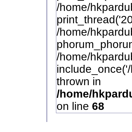
/home/hkpardub
print_thread('20
/home/hkpardub
phorum_phorum
/home/hkpardub
include_once('/
thrown in
/home/hkpardu
on line
68