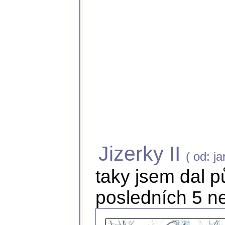
Jizerky II
( od: ja
taky jsem dal 
posledních 5 n