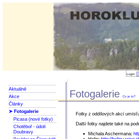
Login:
Aktuálně
Fotogalerie
Akce
Co je to?
Články
➤ Fotogalerie
Fotky z oddílových akcí umísť
Picasa (nové fotky)
Další fotky najdete také na po
Chotěboř - údolí
Doubravy
Michala Aschermana:
ht
Holin:
http://holiny.rajce.