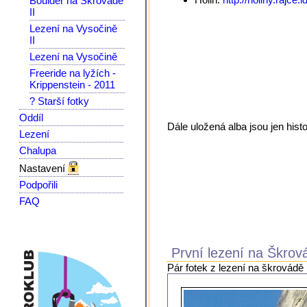
Boulder na Škrovádě
II
Lezení na Vysočině
II
Lezení na Vysočině
Freeride na lyžích -
Krippenstein - 2011
? Starší fotky
Oddíl
Dále uložená alba jsou jen hist
Lezení
Chalupa
Nastavení
Podpořili
FAQ
První lezení na Škrov
Pár fotek z lezení na škrovádě