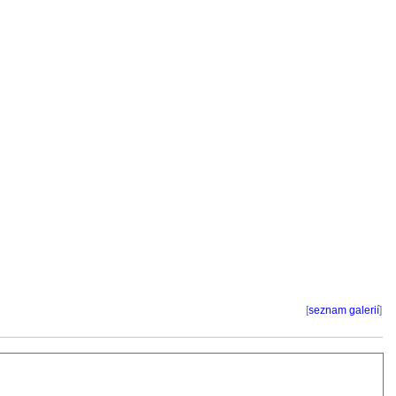
[
seznam galerií
]