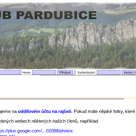
|
Heslo:
Vyhledávání:
ujeme na
oddílovém účtu na rajčeti
. Pokud máte nějaké fotky, které 
dobných webech některých našich členů, například
tps://plus.google.com/…02088/photos
idnes.cz/