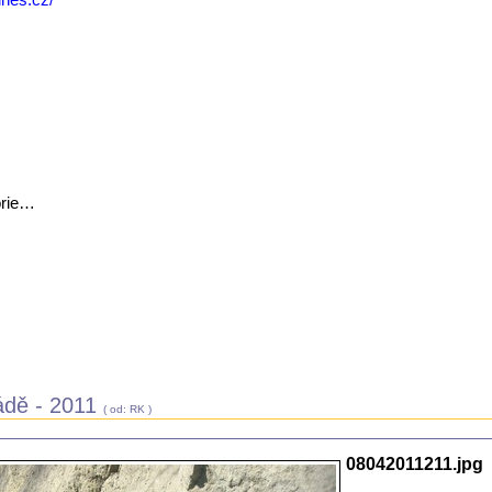
orie…
ádě - 2011
( od: RK )
08042011211.jpg