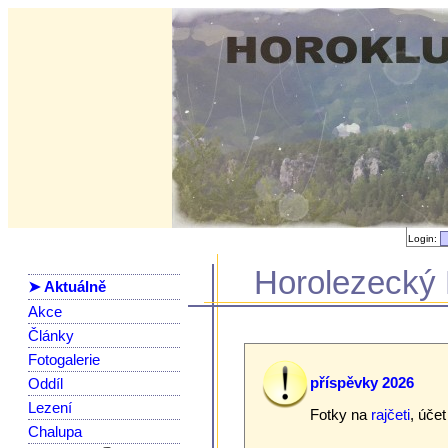
Login:
Horolezecký 
➤ Aktuálně
Akce
Články
Fotogalerie
příspěvky 2026
Oddíl
Lezení
Fotky na
rajčeti
, úče
Chalupa