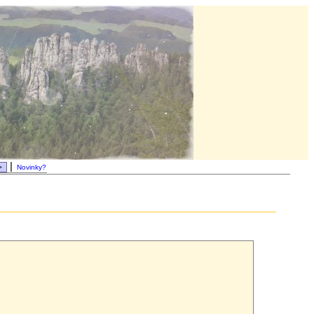
|
Novinky?