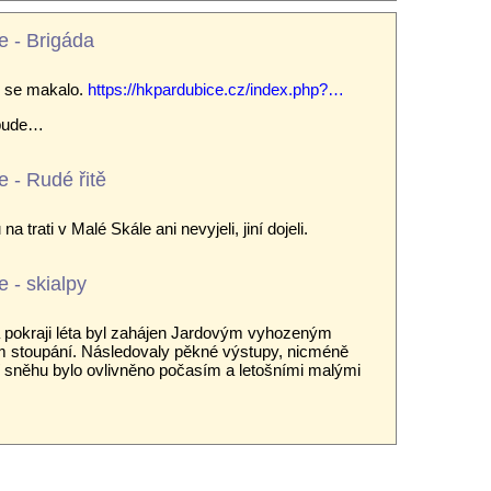
e - Brigáda
 se makalo.
https://hkpardubice.cz/index.php?…
 bude…
e - Rudé řitě
na trati v Malé Skále ani nevyjeli, jiní dojeli.
 - skialpy
a pokraji léta byl zahájen Jardovým vyhozeným
 stoupání. Následovaly pěkné výstupy, nicméně
í sněhu bylo ovlivněno počasím a letošními malými