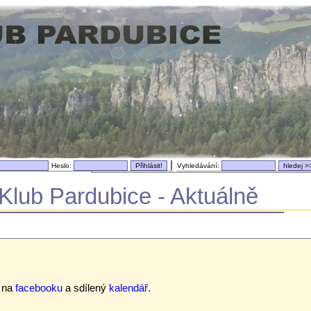
|
Heslo:
Vyhledávání:
Klub Pardubice - Aktuálně
t na
facebooku
a sdílený
kalendář
.