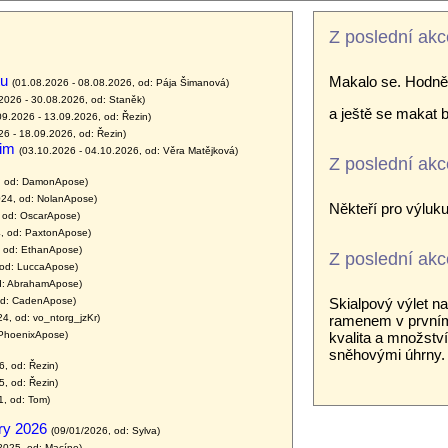
Z poslední akc
tu
Makalo se. Hodně
(01.08.2026 - 08.08.2026, od: Pája Šimanová)
2026 - 30.08.2026, od: Staněk)
a ještě se makat
09.2026 - 13.09.2026, od: Řezin)
26 - 18.09.2026, od: Řezin)
dim
(03.10.2026 - 04.10.2026, od: Věra Matějková)
Z poslední akc
, od: DamonApose)
024, od: NolanApose)
Někteří pro výluku 
 od: OscarApose)
, od: PaxtonApose)
, od: EthanApose)
Z poslední akce
 od: LuccaApose)
d: AbrahamApose)
od: CadenApose)
Skialpový výlet n
4, od: vo_ntorg_jzKr)
ramenem v prvním
 PhoenixApose)
kvalita a množstv
sněhovými úhrny.
6, od: Řezin)
5, od: Řezin)
1, od: Tom)
ry 2026
(09/01/2026, od: Sylva)
2025, od: Macíno)