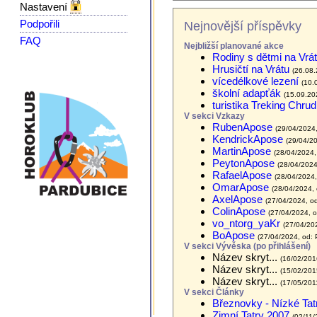
Nastavení
Podpořili
Nejnovější příspěvky
FAQ
Nejbližší planované akce
Rodiny s dětmi na Vrá
Hrusičtí na Vrátu
(26.08.
vícedélkové lezení
(10.
školní adapťák
(15.09.20
turistika Treking Chru
V sekci Vzkazy
RubenApose
(29/04/2024
KendrickApose
(29/04/2
MartinApose
(28/04/2024,
PeytonApose
(28/04/2024
RafaelApose
(28/04/2024
OmarApose
(28/04/2024,
AxelApose
(27/04/2024, o
ColinApose
(27/04/2024, 
vo_ntorg_yaKr
(27/04/202
BoApose
(27/04/2024, od:
V sekci Vývěska (po přihlášení)
Název skryt...
(16/02/201
Název skryt...
(15/02/201
Název skryt...
(17/05/201
V sekci Články
Březnovky - Nízké Tat
Zimní Tatry 2007
(02/11/