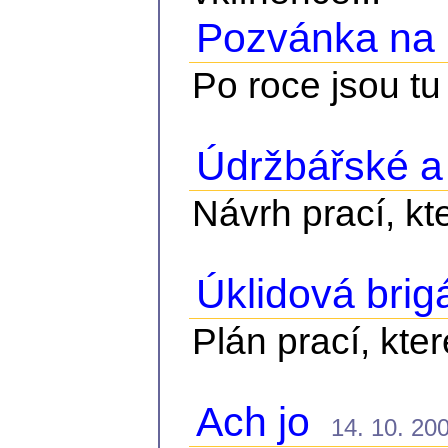
Pozvánka na 
Po roce jsou tu
Údržbářské a 
Návrh prací, kt
Úklidová brig
Plán prací, kter
Ach jo
14. 10. 200