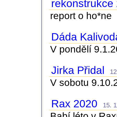
rekonstrukce
report o ho*ne
Dáda Kalivod
V pondělí 9.1.
Jirka Přidal
12. 
V sobotu 9.10.2
Rax 2020
15. 11
Babí léto v Ra