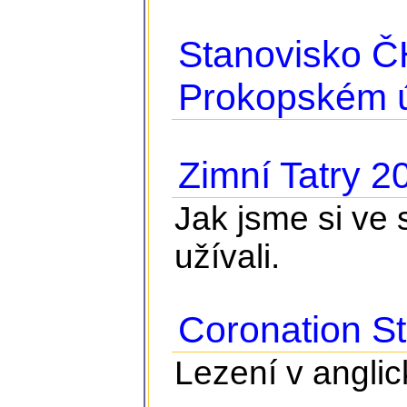
Stanovisko Č
Prokopském 
Zimní Tatry 2
Jak jsme si ve 
užívali.
Coronation St
Lezení v angl