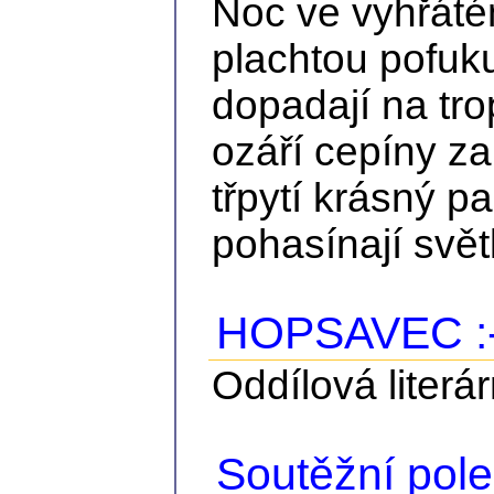
Noc ve vyhřáté
plachtou pofuku
dopadají na tro
ozáří cepíny z
třpytí krásný p
pohasínají světl
HOPSAVEC :
Oddílová literá
Soutěžní pol