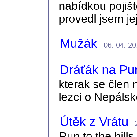
nabídkou pojiš
provedl jsem je
Mužák
06. 04. 201
Dráťák na Pu
kterak se člen 
lezci o Nepálsk
Útěk z Vrátu
28
Run to the hills,