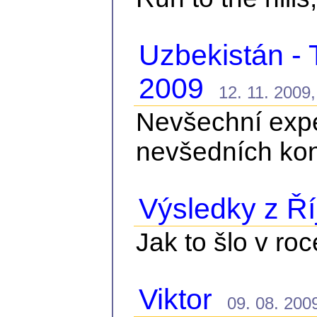
Uzbekistán - 
2009
12. 11. 2009,
Nevšechní exp
nevšedních kon
Výsledky z Ř
Jak to šlo v ro
Viktor
09. 08. 2009