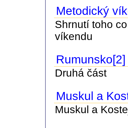
Metodický ví
Shrnutí toho c
víkendu
Rumunsko[2]
Druhá část
Muskul a Kost
Muskul a Koste