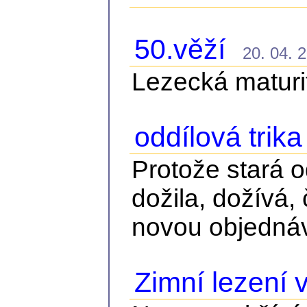
50.věží
20. 04. 2
Lezecká maturi
oddílová trika
Protože stará od
dožila, dožívá,
novou objedná
Zimní lezení 