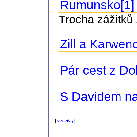
Rumunsko[1]
Trocha zážitků
Zill a Karwen
Pár cest z Do
S Davidem n
[
Kontakty
]