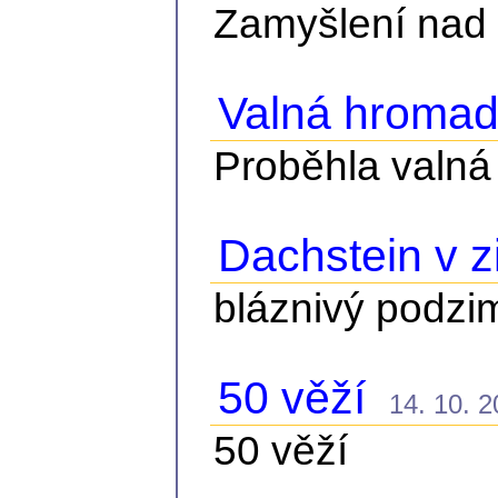
Zamyšlení nad p
Valná hroma
Proběhla valn
Dachstein v 
bláznivý podzim
50 věží
14. 10. 20
50 věží