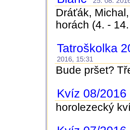
25. 08. 2016
Dráťák, Michal
horách (4. - 14.
Tatroškolka 
2016, 15:31
Bude pršet? Třeb
Kvíz 08/2016
0
horolezecký kv