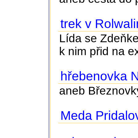
trek v Rolwali
Lída se Zdeňke
k nim přid na e
hřebenovka N
aneb Březnovky
Meda Pridalo