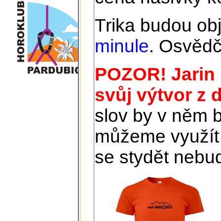
Trika budou obj
minule
. Osvědči
POZOR! Jarin u
svůj výtvor z d
slov by v něm b
můžeme využít p
se stydět nebu