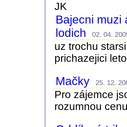
JK
Bajecni muzi
lodich
02. 04. 2009
uz trochu stars
prichazejici leto
Mačky
25. 12. 200
Pro zájemce js
rozumnou cen