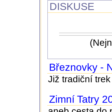
DISKUSE
(Nejn
Březnovky - N
Již tradiční tr
Zimní Tatry 2
aneb cesta do 