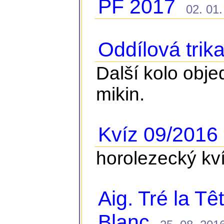
PF 2017
02. 01. 
Oddílová trik
Další kolo obje
mikin.
Kvíz 09/2016
1
horolezecký kv
Aig. Tré la T
Blanc