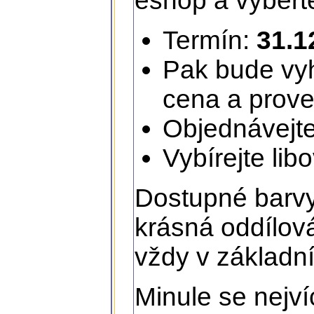
eshop a vyberte 
Termín:
31.1
Pak bude vy
cena a prov
Objednávejt
Vybírejte lib
Dostupné barvy
krásná oddílov
vždy v základní
Minule se nejví