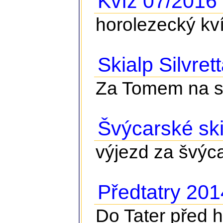
Kvíz 07/2016
horolezecký kv
Skialp Silvret
Za Tomem na ski
Švýcarské ski
výjezd za švýca
Předtatry 201
Do Tater před 