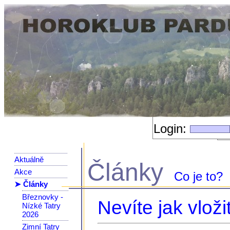
Login:
Aktuálně
Články
Akce
Co je to?
➤ Články
Březnovky -
Nevíte jak vloži
Nízké Tatry
2026
Zimní Tatry