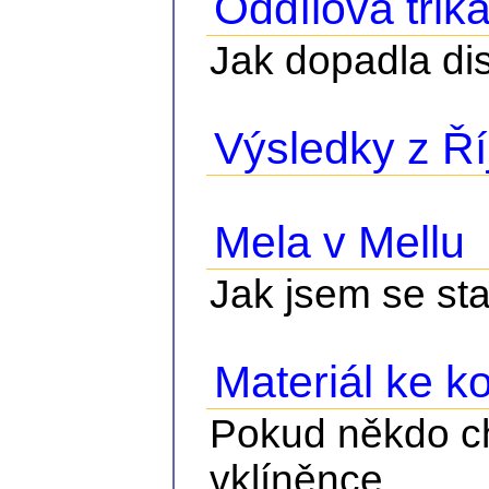
Oddílová trik
Jak dopadla di
Výsledky z Ř
Mela v Mellu
1
Jak jsem se sta
Materiál ke k
Pokud někdo c
vklíněnce...