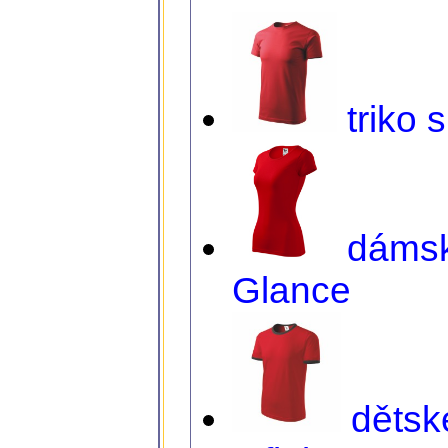
triko 
dámské
Glance
dětské