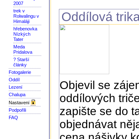
2007
trek v
Oddílová trik
Rolwalingu v
Himaláji
hřebenovka
Nízkých
Tater
Meda
Pridalova
? Starší
články
Fotogalerie
Oddíl
Objevil se záje
Lezení
Chalupa
oddílových trič
Nastavení
zapište se do 
Podpořili
FAQ
objednávat něj
cena nášivky k