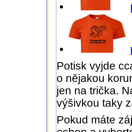
Potisk vyjde c
o nějakou korun
jen na trička. 
výšivkou taky 
Pokud máte zá