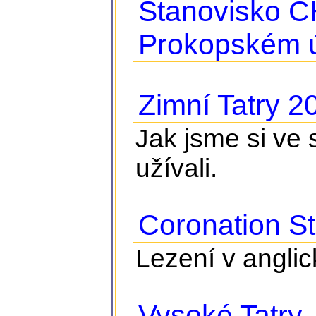
Stanovisko Č
Prokopském 
Zimní Tatry 2
Jak jsme si ve 
užívali.
Coronation St
Lezení v angl
Vysoké Tatry 