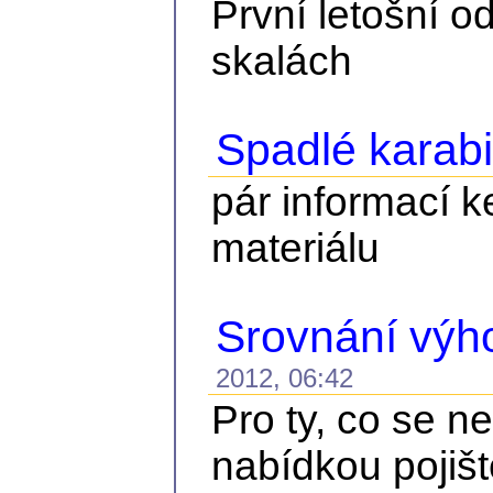
První letošní o
skalách
Spadlé karab
pár informací 
materiálu
Srovnání výh
2012, 06:42
Pro ty, co se 
nabídkou pojiš