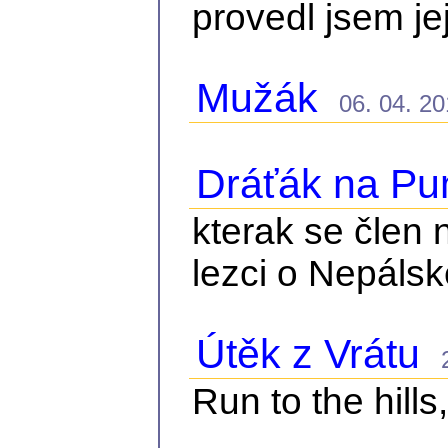
provedl jsem je
Mužák
06. 04. 201
Dráťák na Pu
kterak se člen 
lezci o Nepálsk
Útěk z Vrátu
28
Run to the hills,