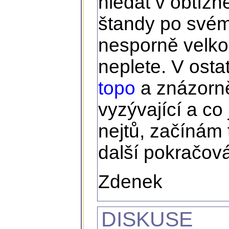
hledat v obtížn
štandy po svém
nesporně velko
neplete. V osta
topo
a znázorně
vyzývající a co
nejtů, začínám 
další pokračová
Zdenek
DISKUSE