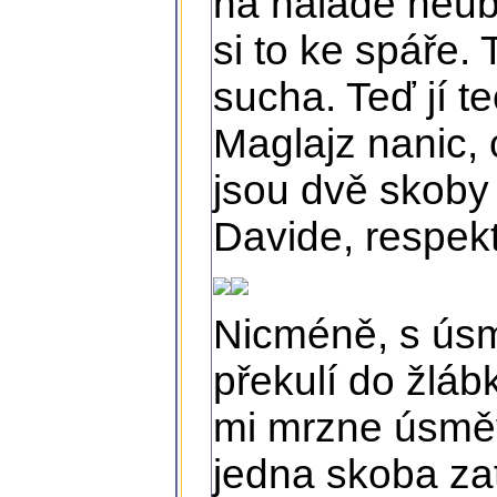
na náladě neube
si to ke spáře.
sucha. Teď jí 
Maglajz nanic, 
jsou dvě skoby 
Davide, respekt
Nicméně, s úsm
překulí do žlábk
mi mrzne úsměv 
jedna skoba za