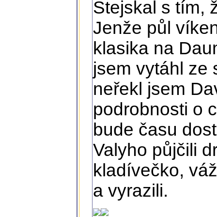
Stejskal s tím,
Jenže půl víke
klasika na Daum
jsem vytáhl ze 
neřekl jsem Da
podrobnosti o c
bude času dost.
Valyho půjčili d
kladívečko, váž
a vyrazili.