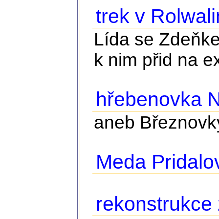
trek v Rolwali
Lída se Zdeňke
k nim přid na e
hřebenovka N
aneb Březnovky
Meda Pridalo
rekonstrukce