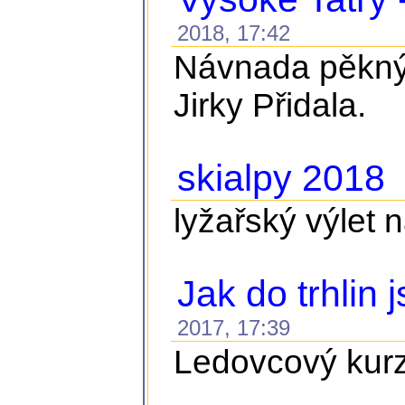
2018, 17:42
Návnada pěknýc
Jirky Přidala.
skialpy 2018
2
lyžařský výlet 
Jak do trhlin 
2017, 17:39
Ledovcový kurz