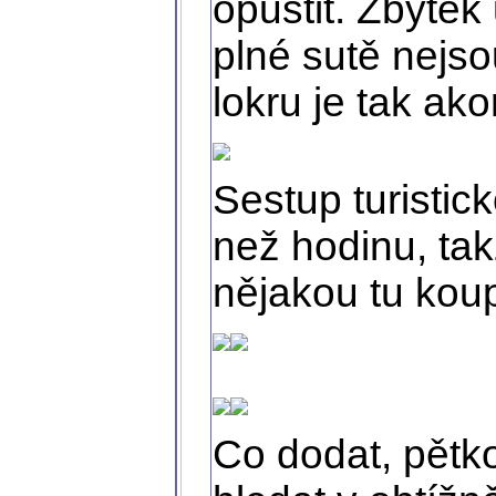
opustit. Zbytek
plné sutě nejso
lokru je tak ako
Sestup turisti
než hodinu, ta
nějakou tu kou
Co dodat, pětko