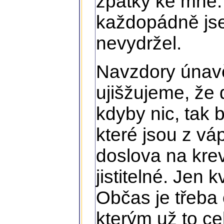
zpátky ke mně. 
každopádně jse
nevydržel.
Navzdory únavě
ujišžujeme, že
kdyby nic, tak 
které jsou z vá
doslova na krev
jistitelné. Jen 
Občas je třeba
kterým už to ce