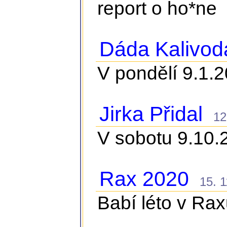
report o ho*ne
Dáda Kalivod
V pondělí 9.1.
Jirka Přidal
12. 
V sobotu 9.10.2
Rax 2020
15. 11
Babí léto v Ra