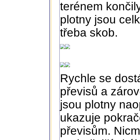
terénem končil
plotny jsou celk
třeba skob.
Rychle se dos
převisů a záro
jsou plotny na
ukazuje pokrač
převisům. Nicmé