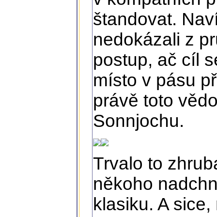
štandovat. Naví
nedokázali z p
postup, ač cíl 
místo v pásu p
právě toto věd
Sonnjochu.
Trvalo to zhrub
někoho nadchno
klasiku. A sice