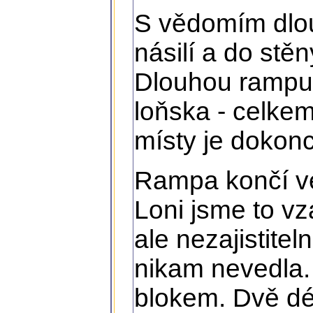
S vědomím dlou
násilí a do stěn
Dlouhou rampu 
loňska - celkem 
místy je dokon
Rampa končí v
Loni jsme to vz
ale nezajistite
nikam nevedla. 
blokem. Dvě dé