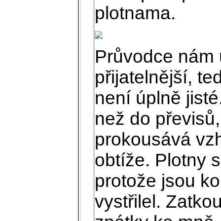
plotnama.
Průvodce nám u
přijatelnější, 
není úplně jist
než do převisů,
prokousává vzh
obtíže. Plotny s
protože jsou k
vystřilel. Zatk