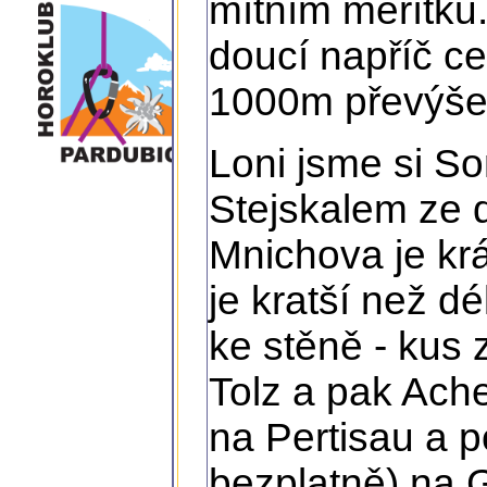
mítním měřítku. 
doucí napříč ce
1000m převýše
Loni jsme si So
Stejskalem ze 
Mnichova je kr
je kratší než d
ke stěně - kus
Tolz a pak Ach
na Pertisau a p
bezplatně) na 