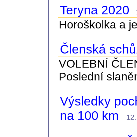
Teryna 2020
16
Horoškolka a jej
Členská schů
VOLEBNÍ ČLEN
Poslední slaně
Výsledky po
na 100 km
12. 