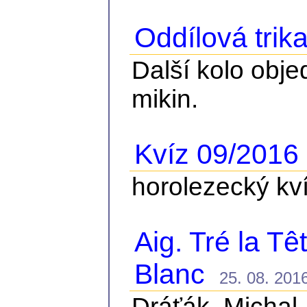
Oddílová trik
Další kolo obje
mikin.
Kvíz 09/2016
1
horolezecký kv
Aig. Tré la T
Blanc
25. 08. 2016
Dráťák, Michal