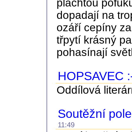
plachtou pofuku
dopadají na tro
ozáří cepíny z
třpytí krásný p
pohasínají světl
HOPSAVEC :
Oddílová literá
Soutěžní pol
11:49