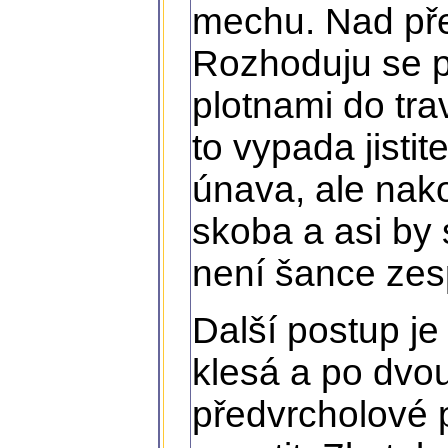
mechu. Nad pře
Rozhoduju se pr
plotnami do tr
to vypada jisti
únava, ale nak
skoba a asi by 
není šance zesp
Další postup je
klesá a po dvo
předvrcholové p