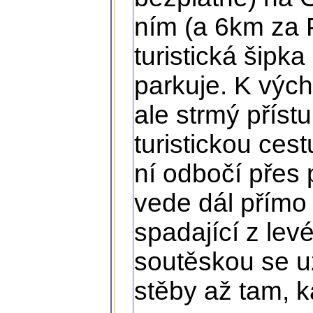
ním (a 6km za P
turistická šipk
parkuje. K vých
ale strmý příst
turistickou ces
ní odbočí přes
vede dál přímo
spadající z levé
soutěskou se už
stěby až tam, 