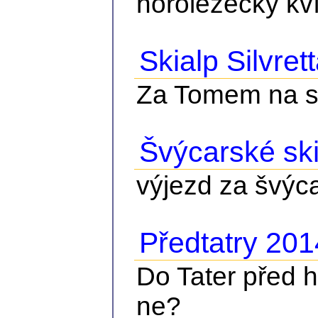
horolezecký kv
Skialp Silvret
Za Tomem na ski
Švýcarské ski
výjezd za švýca
Předtatry 201
Do Tater před 
ne?