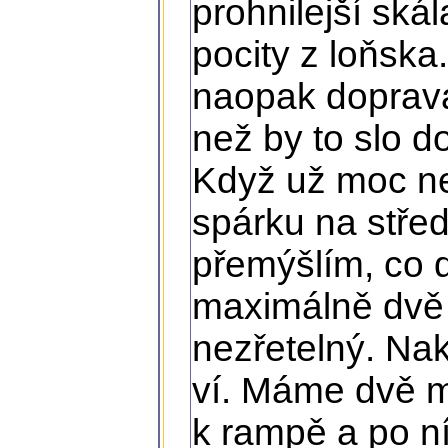
prohnilejší ská
pocity z loňska
naopak doprava
než by to slo do
Když už moc ne
spárku na střed
přemýšlím, co d
maximálně dvě d
nezřetelný. Nak
ví. Máme dvě m
k rampě a po n