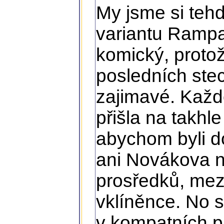
My jsme si tehd
variantu Rampa
komický, protož
posledních stec
zajimavé. Každ
přišla na takhle
abychom byli d
ani Novákova nu
prosředků, mezi
vklíněnce. No 
v kompatních p