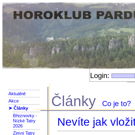
Login:
Aktuálně
Články
Akce
Co je to?
➤ Články
Březnovky -
Nevíte jak vloži
Nízké Tatry
2026
Zimní Tatry