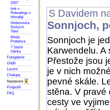
2007
trek v
S Davidem n
Rolwalingu v
Himaláji
Sonnjoch, po
hřebenovka
Nízkých
Tater
Meda
Sonnjoch je je
Pridalova
? Starší
Karwendelu. A s
články
Fotogalerie
Přestože jsou j
Oddíl
je v nich možné 
Lezení
Chalupa
pevné skále. L
Nastavení
Podpořili
stěna. V pravé 
FAQ
cesty ve vyjime