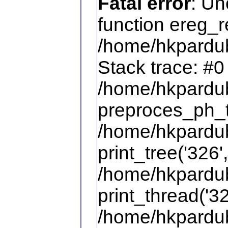
Fatal error
: Un
function ereg_r
/home/hkpardub
Stack trace: #0
/home/hkpardub
preproces_ph_t
/home/hkpardub
print_tree('326',
/home/hkpardub
print_thread('32
/home/hkpardub