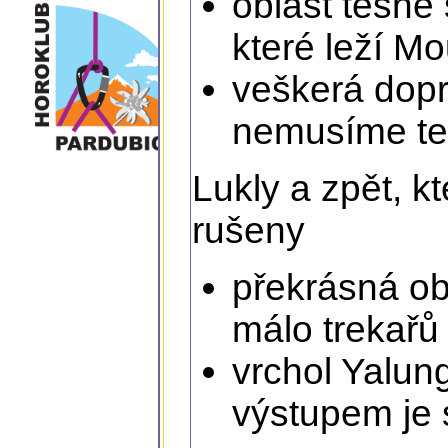
oblast těsně
které leží M
veškerá dopr
nemusíme ted
Lukly a zpět, k
rušeny
překrásná ob
málo trekařů
vrchol Yalun
výstupem je