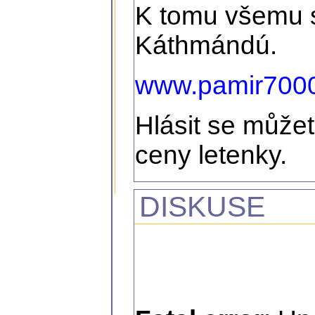
K tomu všemu 
Káthmándú.
www.pamir7000.
Hlásit se můžet
ceny letenky.
DISKUSE