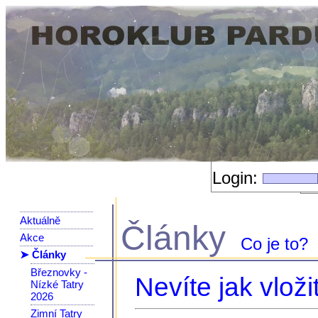
Login:
Aktuálně
Články
Akce
Co je to?
➤ Články
Březnovky -
Nevíte jak vloži
Nízké Tatry
2026
Zimní Tatry