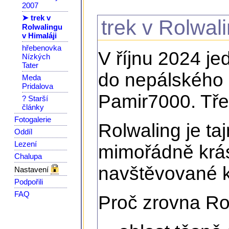
2007
➤ trek v
trek v Rolwal
Rolwalingu
v Himaláji
hřebenovka
V říjnu 2024 j
Nízkých
Tater
do nepálského 
Meda
Pridalova
Pamir7000. Třeb
? Starší
články
Fotogalerie
Rolwaling je tajn
Oddíl
Lezení
mimořádně krás
Chalupa
navštěvované k
Nastavení
Podpořili
FAQ
Proč zrovna Ro