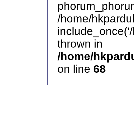
phorum_phorum
/home/hkpardub
include_once('/
thrown in
/home/hkpardu
on line
68