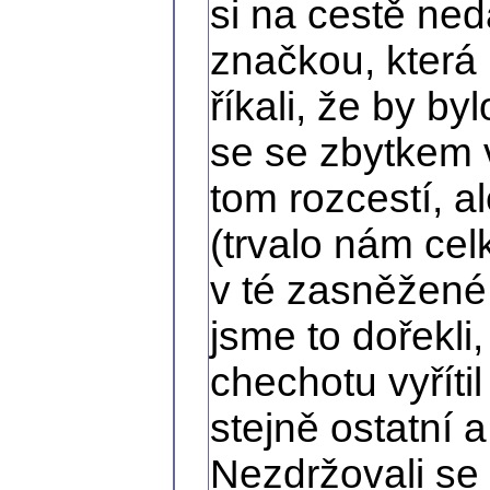
si na cestě ned
značkou, která 
říkali, že by b
se se zbytkem 
tom rozcestí, al
(trvalo nám ce
v té zasněžené 
jsme to dořekli,
chechotu vyříti
stejně ostatní 
Nezdržovali se 