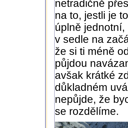
netradičně přes
na to, jestli je
úplně jednotní, 
v sedle na zač
že si ti méně o
půjdou navázan
avšak krátké z
důkladném uváže
nepůjde, že byc
se rozdělíme.