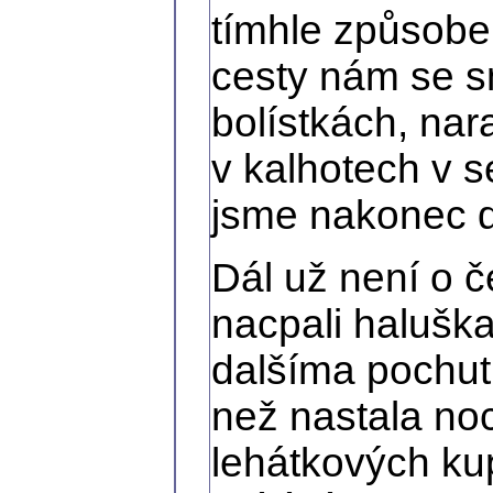
tímhle způsobe
cesty nám se s
bolístkách, nar
v kalhotech v s
jsme nakonec d
Dál už není o č
nacpali halušk
dalšíma pochut
než nastala noc
lehátkových kup