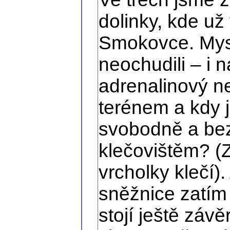
dolinky, kde u
Smokovce. Mysl
neochudili – i n
adrenalinový n
terénem a kdy 
svobodně a be
klečovištěm? (
vrcholky klečí)
sněžnice zatím
stojí ještě záv