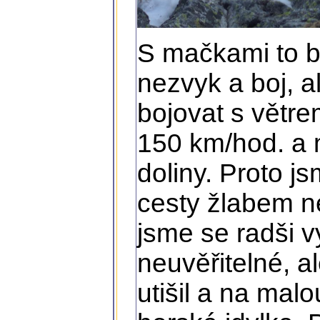
S mačkami to b
nezvyk a boj, 
bojovat s větre
150 km/hod. a 
doliny. Proto j
cesty žlabem 
jsme se radši v
neuvěřitelné, a
utišil a na malo