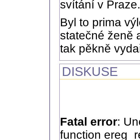
svítání v Praze
Byl to prima v
statečné ženě 
tak pěkně vydař
DISKUSE
Fatal error
: Un
function ereg_r