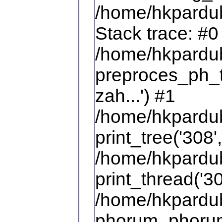
/home/hkpardub
Stack trace: #0
/home/hkpardub
preproces_ph_t
zah...') #1
/home/hkpardub
print_tree('308',
/home/hkpardub
print_thread('30
/home/hkpardub
phorum_phorum