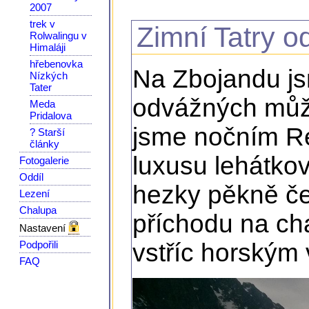
2007
trek v
Zimní Tatry o
Rolwalingu v
Himaláji
hřebenovka
Na Zbojandu js
Nízkých
Tater
odvážných můžu
Meda
Pridalova
jsme nočním Re
? Starší
články
luxusu lehátko
Fotogalerie
Oddíl
hezky pěkně če
Lezení
Chalupa
příchodu na ch
Nastavení
Podpořili
vstříc horským
FAQ