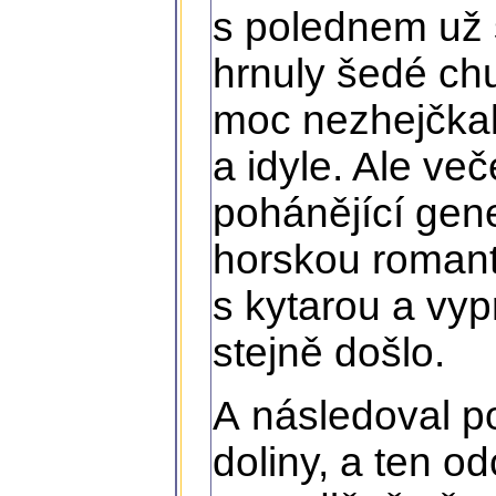
s polednem už 
hrnuly šedé ch
moc nezhejčkal
a idyle. Ale ve
pohánějící gen
horskou romanti
s kytarou a vy
stejně došlo.
A následoval p
doliny, a ten o