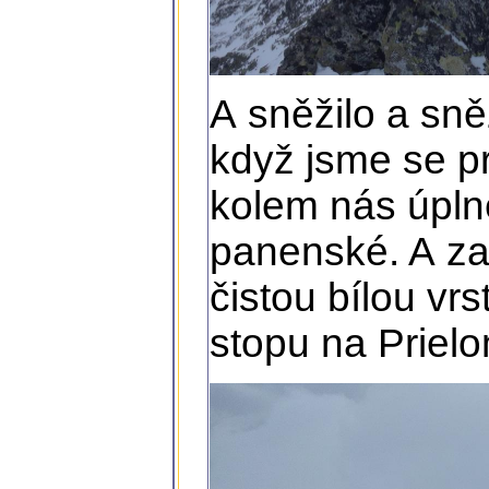
A sněžilo a sně
když jsme se pr
kolem nás úplně
panenské. A za 
čistou bílou vr
stopu na Prielo