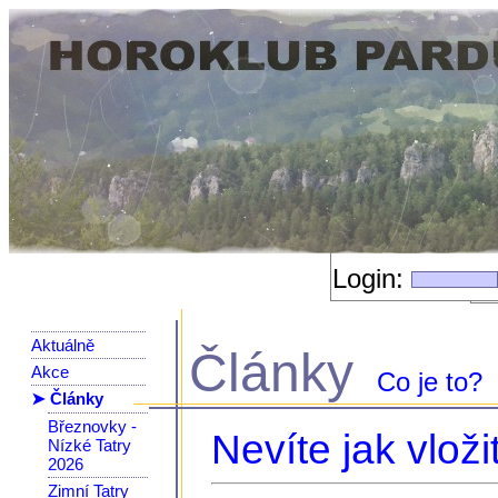
Login:
Aktuálně
Články
Akce
Co je to?
➤ Články
Březnovky -
Nevíte jak vloži
Nízké Tatry
2026
Zimní Tatry