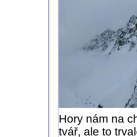
Hory nám na chv
tvář, ale to trv