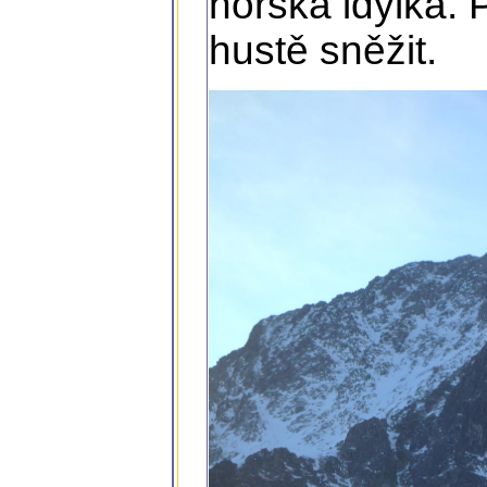
horská idylka. 
hustě sněžit.