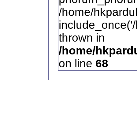
/home/hkpardub
include_once('/
thrown in
/home/hkpardu
on line
68