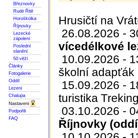
Březnovky
Rudé Řitě
Hrusičtí na Vrát
Horoškolka
Říjnovky
26.08.2026 - 3
Lezecké
zápolení
vícedélkové le
Poslední
slanění
10.09.2026 - 1
50 věží
Články
školní adapťák 
Fotogalerie
Oddíl
15.09.2026 - 1
Lezení
turistika Treki
Chalupa
Nastavení
03.10.2026 - 0
Podpořili
FAQ
Říjnovky (oddí
10.10.2026 - 1