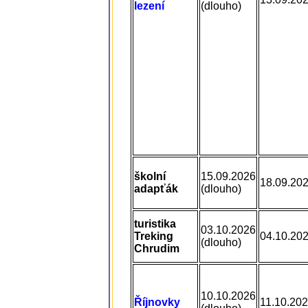
lezení
(dlouho)
školní
15.09.2026
18.09.20
adapťák
(dlouho)
turistika
03.10.2026
Treking
04.10.20
(dlouho)
Chrudim
10.10.2026
Říjnovky
11.10.20