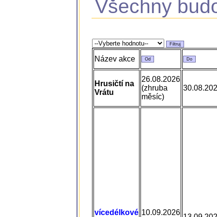
Všechny budo
Název akce
26.08.2026
Hrusičtí na
(zhruba
30.08.20
Vrátu
měsíc)
vícedélkové
10.09.2026
13.09.20