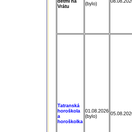
dětmi na
08.08.202
(bylo)
Vrátu
Tatranská
horoškola
01.08.2026
05.08.202
a
(bylo)
horoškolka