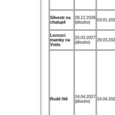
Silvestr na
28.12.2026
03.01.20
chalupě
(dlouho)
Lezouci
25.03.2027
mamky na
29.03.20
(dlouho)
Vratu
24.04.2027
Rudé řitě
24.04.20
(dlouho)