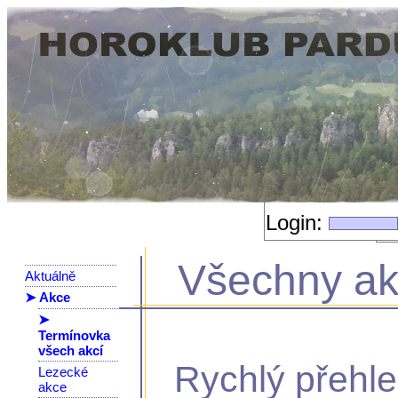
Login:
Všechny a
Aktuálně
➤ Akce
➤
Termínovka
všech akcí
Rychlý přehl
Lezecké
akce