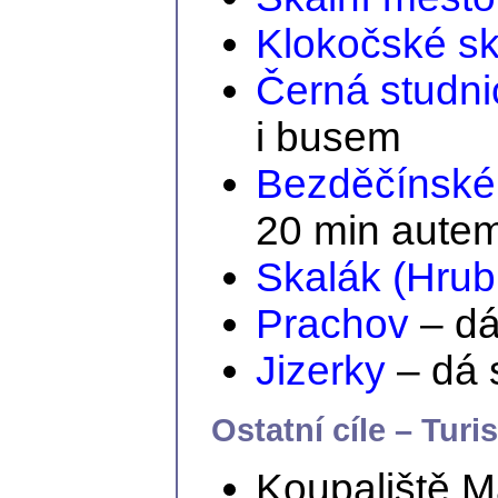
Klokočské sk
Černá studni
i busem
Bezděčínské
20 min aute
Skalák (Hrub
Prachov
– dá
Jizerky
– dá 
Ostatní cíle – Turi
Koupaliště M