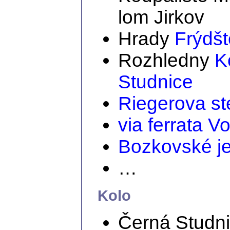
lom Jirkov
Hrady
Frýdšt
Rozhledny
K
Studnice
Riegerova st
via ferrata V
Bozkovské j
…
Kolo
Černá Studn