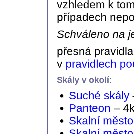
vzhledem k tom
případech nepok
Schváleno na j
přesná pravidl
v
pravidlech po
Skály v okolí:
Suché skály
Panteon
– 4
Skalní město
Skalní město