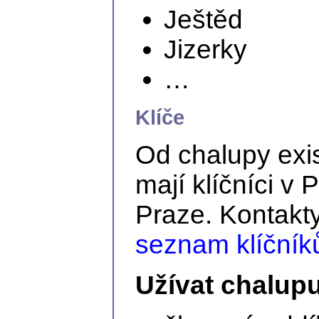
Ještěd
Jizerky
…
Klíče
Od chalupy exi
mají klíčníci v 
Praze. Kontakty
seznam klíčník
Užívat chalup