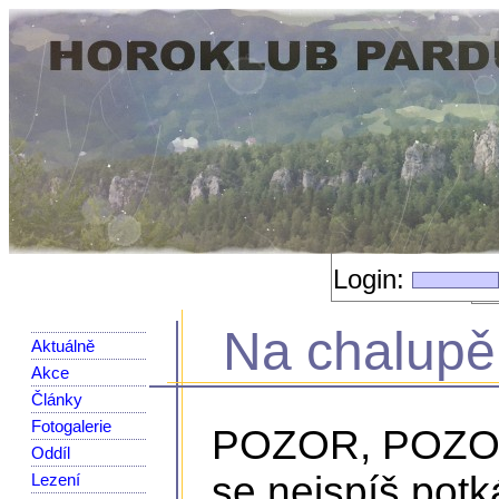
Login:
Na chalupě 
Aktuálně
Akce
Články
Fotogalerie
POZOR, POZOR:
Oddíl
se nejspíš potk
Lezení