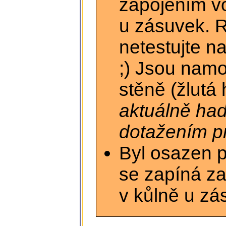
zapojením vo
u zásuvek. R
netestujte n
;) Jsou namo
stěně (žlutá
aktuálně had
dotažením pr
Byl osazen 
se zapíná za
v kůlně u zá