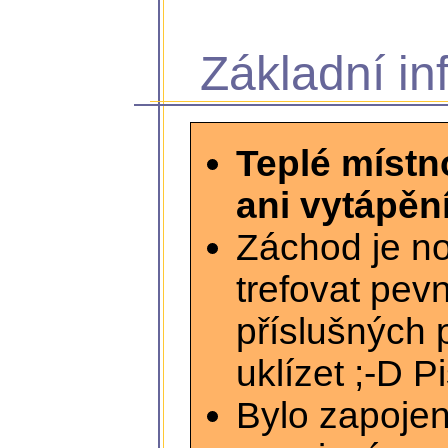
Základní in
Teplé místn
ani vytápění
Záchod je no
trefovat pev
příslušných 
uklízet ;-D P
Bylo zapojen