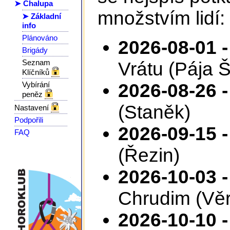
➤ Chalupa
množstvím lidí:
➤ Základní
info
Plánováno
2026-08-01 -
Brigády
Seznam
Vrátu (Pája 
Klíčníků
Vybírání
2026-08-26 -
peněz
(Staněk)
Nastavení
Podpořili
2026-09-15 -
FAQ
(Řezin)
2026-10-03 -
Chrudim (Věr
2026-10-10 -