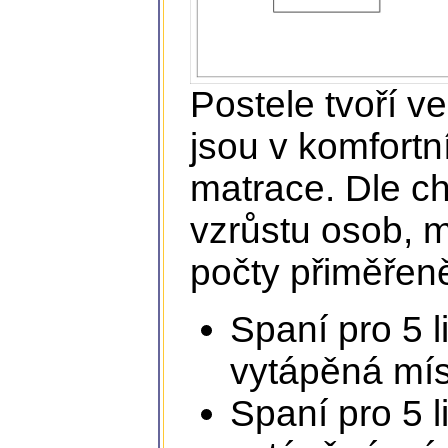
Postele tvoří v
jsou v komfortn
matrace. Dle ch
vzrůstu osob, m
počty přiměřen
Spaní pro 5 l
vytápěná mís
Spaní pro 5 l