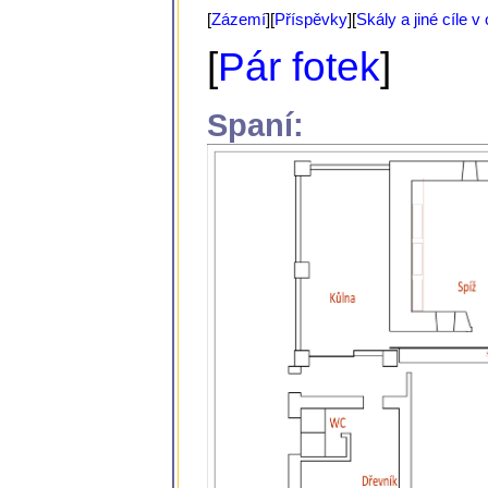
[
Zázemí
][
Přís­pěvky
][
Skály a jiné cíle v 
[
Pár fotek
]
Spaní: