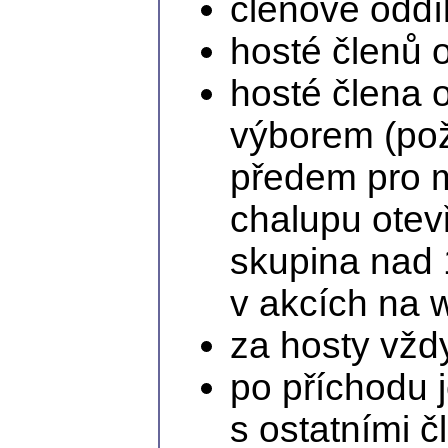
členové oddíl
hosté členů o
hosté člena 
výborem (pož
předem pro m
chalupu otev
skupina nad 
v akcích na 
za hosty vždy
po příchodu j
s ostatními č