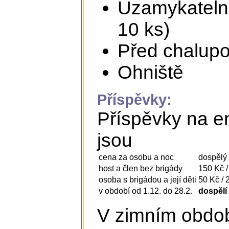
Uzamykatelná
10 ks)
Před chalupou
Ohniště
Příspěvky:
Příspěvky na e
jsou
cena za osobu a noc
dospělý /
host a člen bez brigády
150 Kč /
osoba s brigádou a její děti
50 Kč / 
v období od 1.12. do 28.2.
dospělí 
V zimním obdob