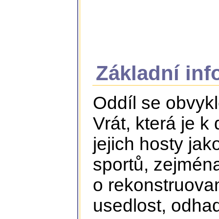
Základní in
Oddíl se obvykl
Vrát, která je k
jejich hosty ja
sportů, zejména
o rekonstruov
usedlost, odhad