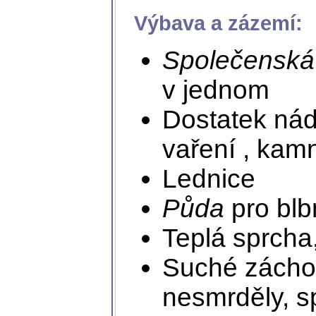
Výbava a zázemí:
Společenská
v jednom
Dostatek nád
vaření , kam
Lednice
Půda
pro blb
Teplá sprcha,
Suché záchod
nesmrděly, s