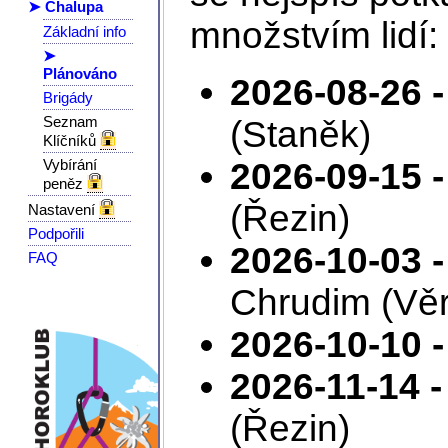
➤ Chalupa
množstvím lidí:
Základní info
➤
Plánováno
2026-08-26 -
Brigády
Seznam
(Staněk)
Klíčníků
Vybírání
2026-09-15 -
peněz
(Řezin)
Nastavení
Podpořili
2026-10-03 -
FAQ
Chrudim (Věr
2026-10-10 -
2026-11-14 -
(Řezin)