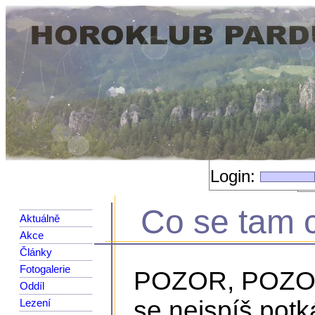
Login:
Co se tam 
Aktuálně
Akce
Články
Fotogalerie
POZOR, POZOR:
Oddíl
se nejspíš potk
Lezení