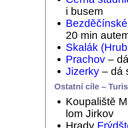
i busem
Bezděčínské
20 min aute
Skalák (Hrub
Prachov
– dá
Jizerky
– dá 
Ostatní cíle – Turi
Koupaliště M
lom Jirkov
Hrady
Frýdšt