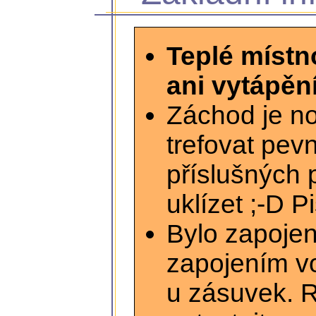
Teplé místn
ani vytápění
Záchod je no
trefovat pev
příslušných 
uklízet ;-D P
Bylo zapojen
zapojením vo
u zásuvek. R