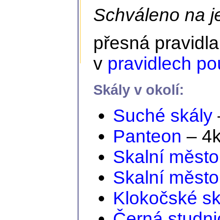
Schváleno na j
přesná pravidl
v
pravidlech po
Skály v okolí:
Suché skály
Panteon
– 4
Skalní město
Skalní město
Klokočské sk
Černá studni