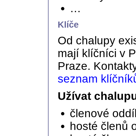
…
Klíče
Od chalupy exi
mají klíčníci v 
Praze. Kontakty
seznam klíčník
Užívat chalup
členové oddíl
hosté členů o