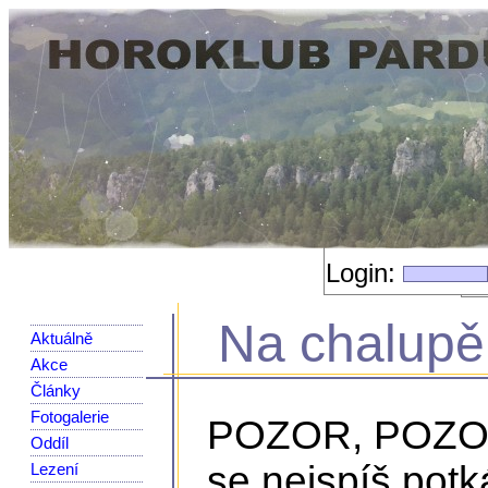
Login:
Na chalupě 
Aktuálně
Akce
Články
Fotogalerie
POZOR, POZOR:
Oddíl
se nejspíš potk
Lezení