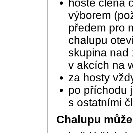
hosté člena 
výborem (pož
předem pro m
chalupu otev
skupina nad 
v akcích na 
za hosty vždy
po příchodu j
s ostatními č
Chalupu může 