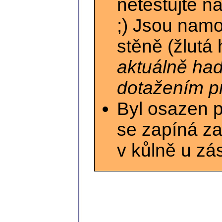
netestujte n
;) Jsou namo
stěně (žlutá
aktuálně had
dotažením pr
Byl osazen 
se zapíná za
v kůlně u zá