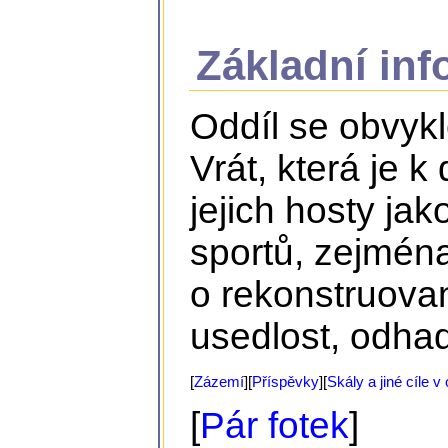
Základní in
Oddíl se obvykl
Vrát, která je k
jejich hosty ja
sportů, zejména
o rekonstruov
usedlost, odhad
[
Zázemí
][
Přís­pěvky
][
Skály a jiné cíle v 
[
Pár fotek
]