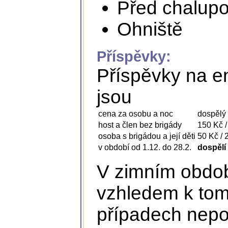
Před chalupou
Ohniště
Příspěvky:
Příspěvky na e
jsou
cena za osobu a noc
dospělý /
host a člen bez brigády
150 Kč /
osoba s brigádou a její děti
50 Kč / 
v období od 1.12. do 28.2.
dospělí 
V zimním obdob
vzhledem k tom
případech nepok