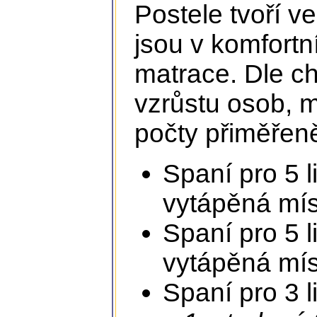
Postele tvoří v
jsou v komfortn
matrace. Dle ch
vzrůstu osob, m
počty přiměřen
Spaní pro 5 l
vytápěná mís
Spaní pro 5 l
vytápěná mís
Spaní pro 3 l