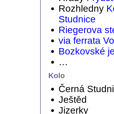
Rozhledny
K
Studnice
Riegerova st
via ferrata V
Bozkovské j
…
Kolo
Černá Studn
Ještěd
Jizerky