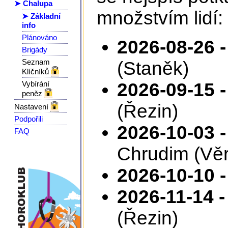
➤ Chalupa
množstvím lidí:
➤ Základní
info
Plánováno
2026-08-26 -
Brigády
Seznam
(Staněk)
Klíčníků
Vybírání
2026-09-15 -
peněz
(Řezin)
Nastavení
Podpořili
2026-10-03 -
FAQ
Chrudim (Věr
2026-10-10 -
2026-11-14 -
(Řezin)