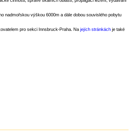
ké činnosti, správě skalních oblastí, propagaci lezení, vydávání
ezeno nadmořskou výškou 6000m a dále dobou souvislého pobytu
edkovatelem pro sekci Innsbruck-Praha. Na
jejích stránkách
je také