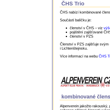
ČHS Trio
ČHS nabízí kombinované členst
Součástí balíčku je:
členství v ČHS – viz
výš
pojištění zajišťované ČH
členství v PZS
Členství v PZS zajišťuje svý
i Lichtenštejnsku.
Více informací na webu
ČHS Tr
kombinované člens
Alpenverein jakožto rakouský,