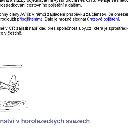
ávat a služby dojednávat na vyšší úrovni než ČHS. Věnuje se metodic
prostředkování cestovního pojištění a dalším.
echny členy AV již v rámci zaplacení příspěvku za členství. Je om
prodloužit
připojištěním
). Dále je možné sjednat
úrazové pojištění
.
né v ČR zajistit například přes společnost alpy.cz, která je zprostř
e v češtině.
nství v horolezeckých svazech