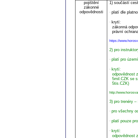
pojištění
1) součástí ces
zákonné
odpovědnosti
·
platí dle platno
·
krytí:
zákonná odpo
právní ochran
https://www.horosv
2) pro instrukt
·
platí pro územ
·
krytí:
odpovědnost 
5mil.CZK se s
5tis.CZK)
http://www.horosva
3) pro trenéry –
·
pro všechny od
·
platí pouze pr
·
krytí:
odpovědnost 