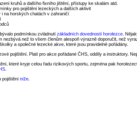
azení kruhů a dalšího fixního jištění, přístupy ke skalám atd.
ínky pro pojištění lezeckých a dalších aktivit
y i na horských chatách v zahraničí
í
vodců
 bývalo podmínkou zvládnutí
základních dovedností horolezce
. Nějak
ám nezbývá než to všem členům alespoň výrazně doporučit, než vyraz
kolky a společné lezecké akve, které jsou pravidelně pořádány.
ové pojištění. Platí pro akce pořádané ČHS, oddíly a instruktory. Nep
ění, které kryje celou řadu rizikových sportu, zejména pak horolezec
HS
.
 pojištění
níže
.