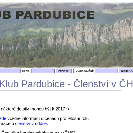
|
Heslo:
Vyhledávání:
Klub Pardubice - Členství v Č
 některé detaily mohou být k 2017 ;)
zde
včetně informací o cenách pro letošní rok.
fomace o
členství v oddíle
.
m Českého horolozeckého svazu (ČHS).