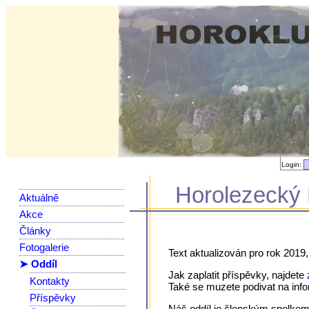
Login:
Horolezecký 
Aktuálně
Akce
Články
Fotogalerie
Text aktualizován pro rok 2019,
➤ Oddíl
Jak zaplatit příspěvky, najdete
Kontakty
Také se muzete podivat na in
Příspěvky
Náš oddíl je členským spolke