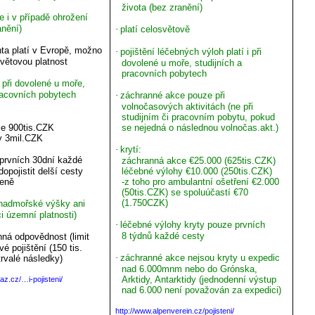
života (bez zranění)
 i v případě ohrožení
anění)
·
platí celosvětově
nta platí v Evropě, možno
·
pojištění léčebných výloh platí i při
světovou platnost
dovolené u moře, studijních a
pracovních pobytech
 i při dovolené u moře,
pracovních pobytech
·
záchranné akce pouze při
volnočasových aktivitách (ne při
studijním či pracovním pobytu, pokud
e 900tis.CZK
se nejedná o následnou volnočas.akt.)
y 3mil.CZK
·
krytí:
e prvních 30dní každé
záchranná akce €25.000 (625tis.CZK)
opojistit delší cesty
léčebné výlohy €10.000 (250tis.CZK)
ceně
-z toho pro ambulantní ošetření €2.000
(50tis.CZK) se spoluúčastí €70
(1.750CZK)
nadmořské výšky ani
ci územní platnosti)
·
léčebné výlohy kryty pouze prvních
8 týdnů každé cesty
ná odpovědnost (limit
vé pojištění (150 tis.
·
záchranné akce nejsou kryty u expedic
trvalé následky)
nad 6.000mnm nebo do Grónska,
Arktidy, Antarktidy (jednodenní výstup
az.cz/…i-pojisteni/
nad 6.000 není považován za expedici)
http://www.alpenverein.cz/pojisteni/