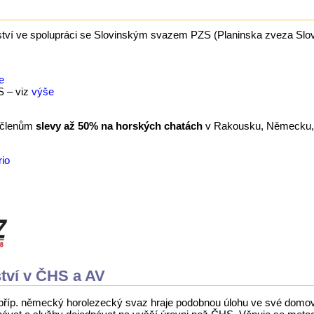
ví ve spolupráci se Slovinským svazem PZS (Planinska zveza Slov
e
S – viz
výše
m členům
slevy až 50% na horských chatách
v Rakousku, Německu, Fr
io
tví v ČHS a AV
 příp. německý horolezecký svaz hraje podobnou úlohu ve své domovi