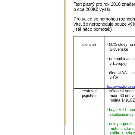
Text platný pro rok 2016 znače
o cca 200Kč vyšší.
Pro ty, co se nemohou rozhodno
víte, že nerozhoduje pouze výš
jistě něco pomotal;)
členství
·
50% slevy na 
Slovensku
·
(v kombinaci s
v Evropě)
·
člen UIAA – m
v ČR
http://www.horosva
cestovní
·
základní vari
pojištění
max. 30 dní v 
rodina 1491C
·
kryje VHT, hor
skialpinismu
·
nekryje pouze „
motoristické s
sněhu a ledu a