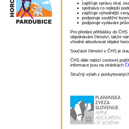
zajišťuje správu skal, os
sjednává co nejlepší podm
zajišťuje výhodnější cen
podporuje soutěžní lezen
podporuje vydávání prů
Pro předání přihlíášky do ČHS
objednávání členství, takže n
vhodné absolvovat nějaké horoš
Součástí členství v ČHS je úraz
ČHS dále nabízí cestovní pojišt
informace jsou na stránkách
Č
Stručný výtah z poskytovaných