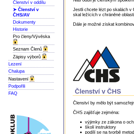
Členství v oddílu
➤ Členství v
Jestli chcete lézt po skalách 
skal ležících v chráněné oblast
ČHS/AV
Dokumenty
Dále je možné získat kombino
Historie
Pro členy/Vývěska
Seznam Členů
Zápisy výborů
Lezení
Chalupa
Nastavení
Podpořili
Členství v ČHS
FAQ
Členství by mělo být samozřejm
ČHS zajišťuje zejména:
výjimky ze zákona o och
školí instruktory
podílí se na tvorbě meto