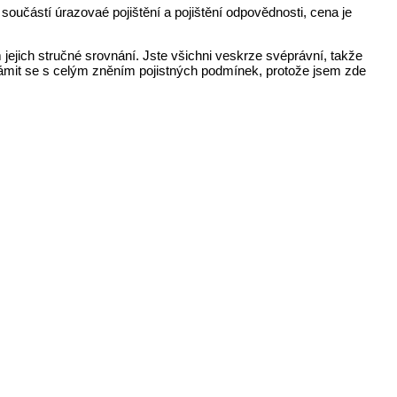
oučástí úrazovaé pojištění a pojištění odpovědnosti, cena je
ejich stručné srovnání. Jste všichni veskrze svéprávní, takže
námit se s celým zněním pojistných podmínek, protože jsem zde