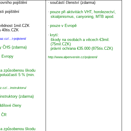
tovního pojištění
·
součástí členství (zdarma)
sti pojištění
·
pouze při aktivitách VHT, horolezectví,
skialpinismus, canyoning, MTB apod.
vědnost 1mil.CZK
·
pouze v Evropě
a 40tis.CZK
·
krytí:
az.cz/…i-pojisteni/
škody na osobách a věcech €3mil.
(75mil.CZK)
ory ČHS (zdarma)
právní ochrana €35.000 (875tis.CZK)
í Evropy
http://www.alpenverein.cz/pojisteni/
za způsobenou škodu
poluúčastí 5 % (min.
z.cz/…instruktoru/
 instruktory (zdarma)
dílové členy
o ČR
za způsobenou škodu