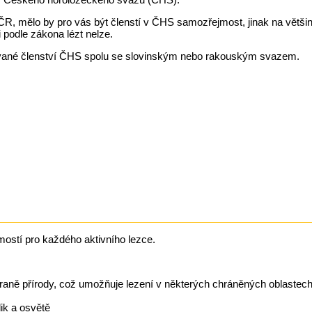
v ČR, mělo by pro vás být členstí v ČHS samozřejmost, jinak na větši
i podle zákona lézt nelze.
vané členství ČHS spolu se slovinským nebo rakouským svazem.
ostí pro každého aktivního lezce.
raně přírody, což umožňuje lezení v některých chráněných oblastec
dik a osvětě