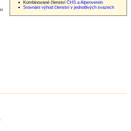
Kombinované členství
ČHS a Alpenverein
Srovnání výhod členství v jednotlivých svazech
nu
h