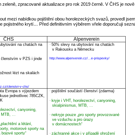
n zeleně, zpracované aktualizace pro rok 2019 černě. V ČHS je nově s
ut mezi nabídkou pojištění obou horolezeckých svazů, provedl jsem j
e pojistného krytí… Před definitivním výběrem vřele doporučuji sez
ČHS
Alpenverein
ubytování na chatách na
·
50% slevy na ubytování na chatách
v Rakousku a Německu
 členstvím v PZS i jinde
http://www.alpenverein.cz/…e-prispevky/
ožnost lézt na skalách
z.cz/clenstvi-v-chs/
anta Evropa s výjezdem
·
pojištění součástí členství (zdarma)
kuse jednotlivec
785CZK,
ZK
·
kryje i VHT, horolezectví, canyoning,
skialpinismus, MTB, …
olezectví, canyoning,
s, MTB, …
·
nekryje pouze „pro sporty provozované
ve vzduchu a pro úrazy
plachtění a létání,
v domácnostech“
porty, motorové sporty na
 bojové sporty“
·
záchranné akce i v případě ohrožení