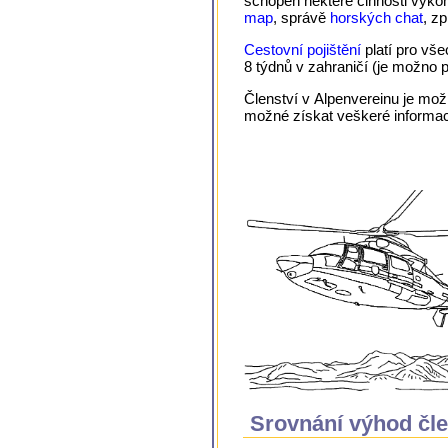
schopen některé činnosti vykon
map
, správě
horských chat
, z
Cestovní pojištění
platí pro vš
8 týdnů v zahraničí (je možno 
Členství v Alpenvereinu je mož
možné získat veškeré informac
Srovnání výhod čle