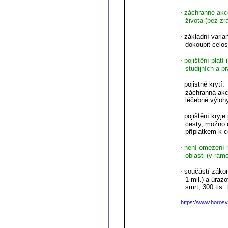
·
záchranné akce
života (bez zr
·
základní varia
dokoupit celo
·
pojištění platí
studijních a 
·
pojistné krytí:
záchranná akc
léčebné výloh
·
pojištění kryj
cesty, možno d
příplatkem k 
·
není omezení 
oblasti (v rám
·
součástí zákon
1 mil.) a úrazo
smrt, 300 tis. 
https://www.horosv