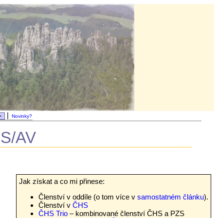
|
Novinky?
HS/AV
Jak získat a co mi přinese:
Členství v oddíle (o tom více v
samostatném článku
).
Členství v
ČHS
ČHS Trio
– kombinované členství ČHS a PZS