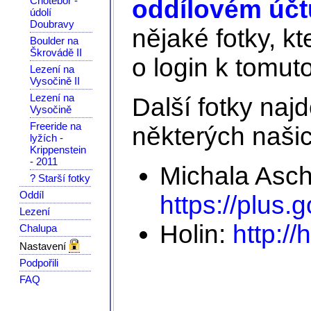
Chotěboř -
oddílovém účtu
údolí
Doubravy
nějaké fotky, kt
Boulder na
Škrovádě II
o login k tomuto
Lezení na
Vysočině II
Lezení na
Další fotky na
Vysočině
Freeride na
některých našic
lyžích -
Krippenstein
- 2011
Michala Asc
? Starší fotky
Oddíl
https://plus
Lezení
Holin:
http://
Chalupa
Nastavení
Podpořili
FAQ