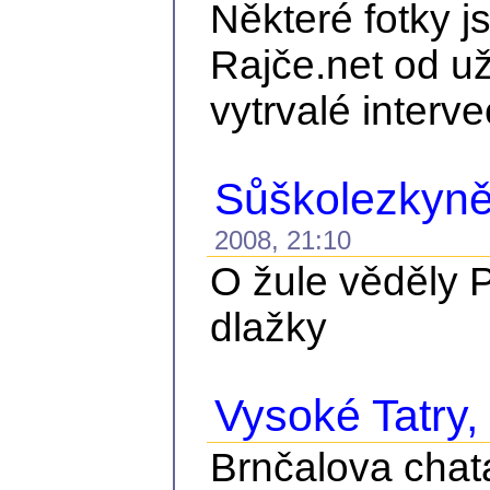
Některé fotky j
Rajče.net od už
vytrvalé interve
Sůškolezkyně
2008, 21:10
O žule věděly P
dlažky
Vysoké Tatry, č
Brnčalova chat