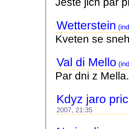
Jeste jich par 
Wetterstein
(ind
Kveten se sne
Val di Mello
(in
Par dni z Mella.
Kdyz jaro pri
2007, 21:35