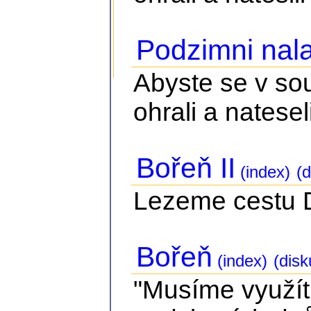
Podzimni nala
Abyste se v so
ohrali a nateseli
Bořeň II
(index)
(d
Lezeme cestu Dv
Bořeň
(index)
(disk
"Musíme využít