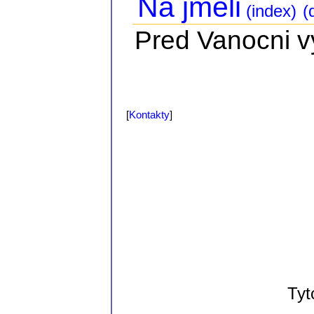
Na jmeli
(index)
(d
Pred Vanocni vy
[
Kontakty
]
Tyt