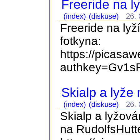
Freeride na ly
(index)
(diskuse)
26. 0
Freeride na lyž
fotkyna:
https://picasa
authkey=Gv1sR
Skialp a lyže
(index)
(diskuse)
26. 0
Skialp a lyžová
na RudolfsHutte