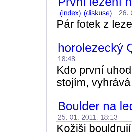
První lezení 
(index)
(diskuse)
26. 0
Pár fotek z lez
horolezecký Q
18:48
Kdo první uhodn
stojím, vyhrává
Boulder na l
25. 01. 2011, 18:13
Kožiši bouldru