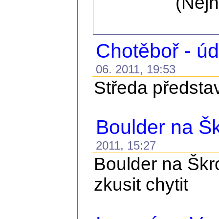
(Nejn
Chotěboř - ú
06. 2011, 19:53
Středa představ
Boulder na Š
2011, 15:27
Boulder na Škro
zkusit chytit