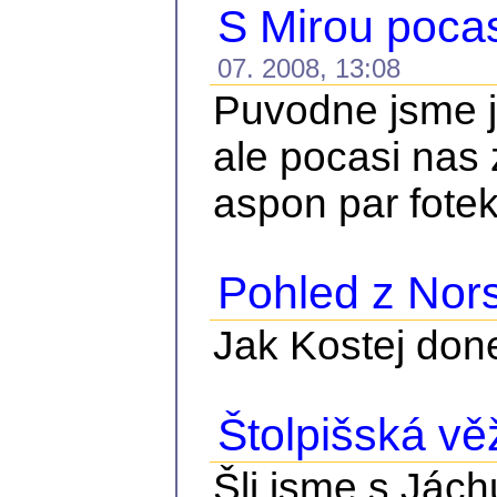
S Mirou pocas
07. 2008, 13:08
Puvodne jsme je
ale pocasi nas 
aspon par fote
Pohled z Nor
Jak Kostej done
Štolpišská vě
Šli jsme s Jách