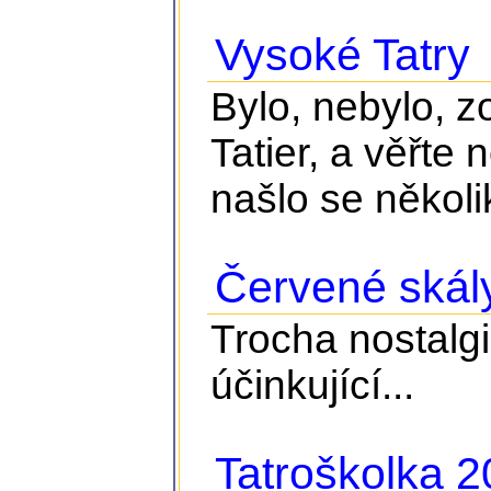
Vysoké Tatry
Bylo, nebylo, z
Tatier, a věřte 
našlo se několik
Červené skál
Trocha nostalgie
účinkující...
Tatroškolka 