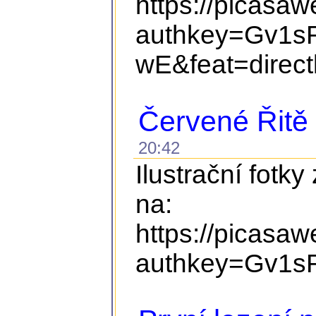
https://picasa
authkey=Gv1s
wE&feat=direct
Červené Řitě
20:42
Ilustrační fotky
na:
https://picasa
authkey=Gv1s