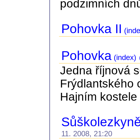
podzimních dnů.
Pohovka II
(inde
Pohovka
(index)
Jedna říjnová 
Frýdlantského 
Hajním kostele 
Sůškolezkyně 
11. 2008, 21:20