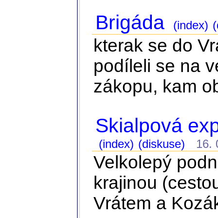
Brigáda
(index)
(
kterak se do Vr
podíleli se na 
zákopu, kam ob
Skialpová ex
(index)
(diskuse)
16. 0
Velkolepý podn
krajinou (cest
Vrátem a Kozá