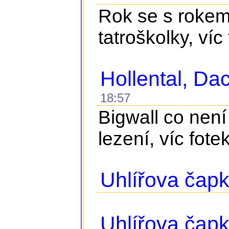
Rok se s rokem 
tatroškolky, víc
Hollental, D
18:57
Bigwall co není
lezení, víc fote
Uhlířova čapk
Uhlířova čap