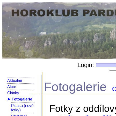
Login:
Aktuálně
Fotogalerie
Akce
C
Články
➤ Fotogalerie
Picasa (nové
Fotky z oddílo
fotky)