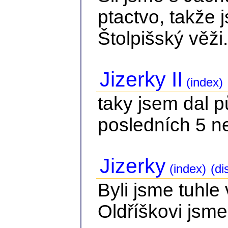
ptactvo, takže 
Štolpišský věži.
Jizerky II
(index)
taky jsem dal 
posledních 5 n
Jizerky
(index)
(di
Byli jsme tuhle
Oldříškovi jsme