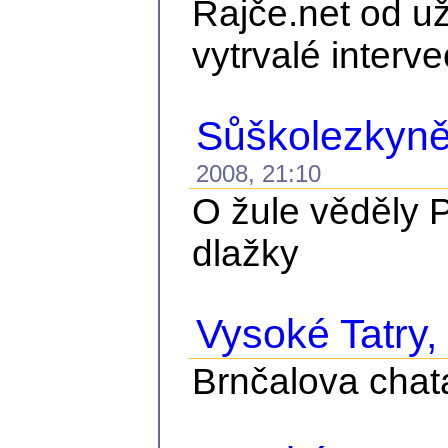
Rajče.net od už
vytrvalé interve
Sůškolezkyně
2008, 21:10
O žule věděly P
dlažky
Vysoké Tatry, č
Brnčalova chat