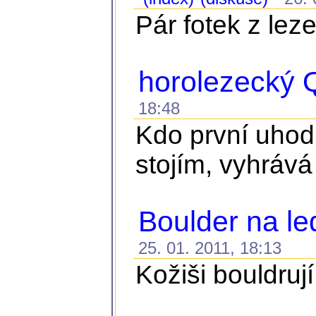
Pár fotek z lez
horolezecký Q
18:48
Kdo první uhodn
stojím, vyhrává
Boulder na l
25. 01. 2011, 18:13
Kožiši bouldru