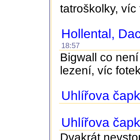
tatroškolky, víc
Hollental, D
18:57
Bigwall co není
lezení, víc fote
Uhlířova čapk
Uhlířova čap
Dvakrát nevstou