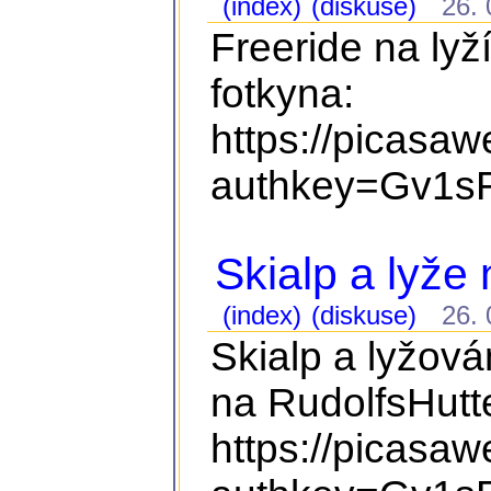
(index)
(diskuse)
26. 0
Freeride na lyž
fotkyna:
https://picasa
authkey=Gv1sR
Skialp a lyže
(index)
(diskuse)
26. 0
Skialp a lyžová
na RudolfsHutte
https://picasa