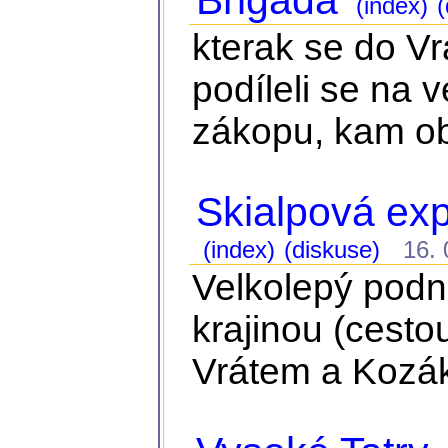
Brigáda
(index)
(
kterak se do Vr
podíleli se na 
zákopu, kam ob
Skialpová ex
(index)
(diskuse)
16. 0
Velkolepý podn
krajinou (cest
Vrátem a Kozá