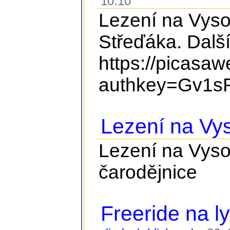
10:10
Lezení na Vyso
Střeďáka. Další
https://picasa
authkey=Gv1sR
Lezení na Vy
Lezení na Vyso
čarodějnice
Freeride na ly