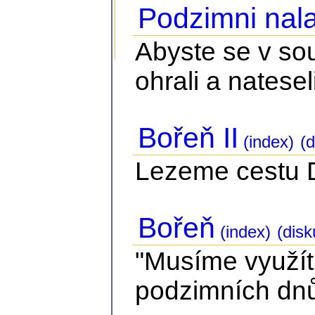
Podzimni nala
Abyste se v so
ohrali a nateseli
Bořeň II
(index)
(d
Lezeme cestu Dv
Bořeň
(index)
(disk
"Musíme využít
podzimních dnů.