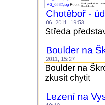
Utek pred mlhou do ud
IMG_0532.jpg
Popis:
Durststrecke.
Chotěboř - ú
06. 2011, 19:53
Středa představ
Boulder na Š
2011, 15:27
Boulder na Škro
zkusit chytit
Lezení na Vys