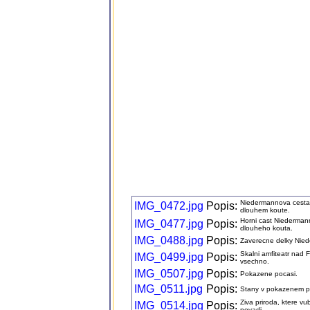
Niedermannova cesta 
IMG_0472.jpg
Popis:
dlouhem koute.
Horni cast Niedermanno
IMG_0477.jpg
Popis:
dlouheho kouta.
IMG_0488.jpg
Popis:
Zaverecne delky Nied
Skalni amfiteatr nad
IMG_0499.jpg
Popis:
vsechno.
IMG_0507.jpg
Popis:
Pokazene pocasi.
IMG_0511.jpg
Popis:
Stany v pokazenem p
Ziva priroda, ktere v
IMG_0514.jpg
Popis:
nevadi.