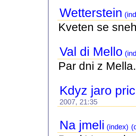
Wetterstein
(ind
Kveten se sne
Val di Mello
(in
Par dni z Mella.
Kdyz jaro pri
2007, 21:35
Na jmeli
(index)
(d