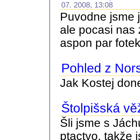
07. 2008, 13:08
Puvodne jsme je
ale pocasi nas 
aspon par fote
Pohled z Nor
Jak Kostej done
Štolpišská vě
Šli jsme s Jách
ptactvo, takže 