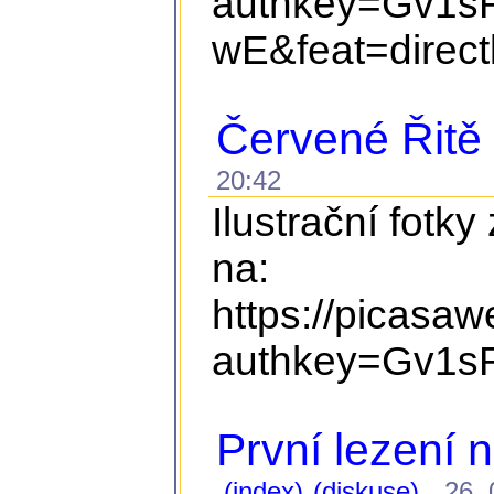
authkey=Gv1s
wE&feat=direct
Červené Řitě
20:42
Ilustrační fotky
na:
https://picasa
authkey=Gv1s
První lezení 
(index)
(diskuse)
26. 0