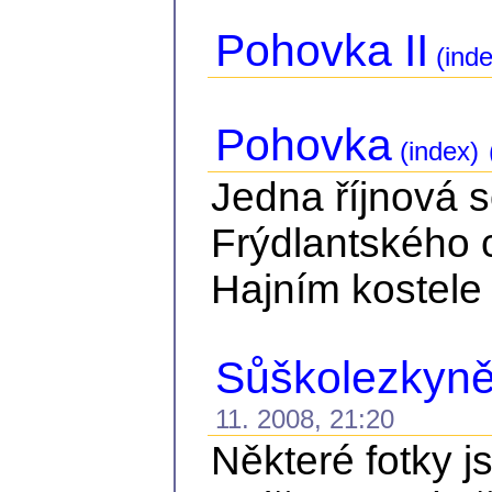
Pohovka II
(inde
Pohovka
(index)
Jedna říjnová 
Frýdlantského 
Hajním kostele 
Sůškolezkyně 
11. 2008, 21:20
Některé fotky j