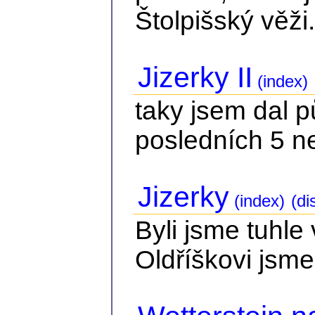
Štolpišský věži.
Jizerky II
(index)
taky jsem dal 
posledních 5 n
Jizerky
(index)
(di
Byli jsme tuhle
Oldříškovi jsme