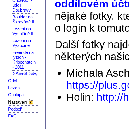
Chotěboř -
oddílovém účtu
údolí
Doubravy
nějaké fotky, kt
Boulder na
Škrovádě II
o login k tomuto
Lezení na
Vysočině II
Lezení na
Další fotky na
Vysočině
Freeride na
některých našic
lyžích -
Krippenstein
- 2011
Michala Asc
? Starší fotky
Oddíl
https://plus
Lezení
Holin:
http://
Chalupa
Nastavení
Podpořili
FAQ