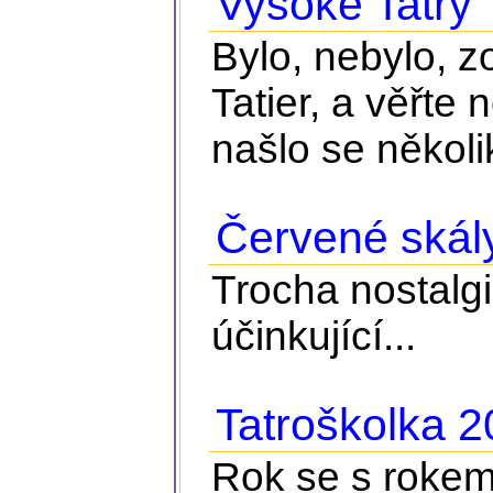
Vysoké Tatry
Bylo, nebylo, z
Tatier, a věřte 
našlo se několik
Červené skál
Trocha nostalgie
účinkující...
Tatroškolka 
Rok se s rokem 