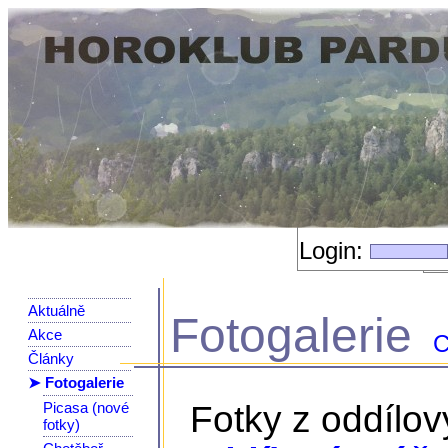
Login:
Aktuálně
Fotogalerie
Akce
C
Články
➤ Fotogalerie
Picasa (nové
Fotky z oddílo
fotky)