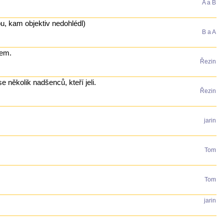
A a B
pu, kam objektiv nedohlédl)
B a A
vem.
Řezin
e několik nadšenců, kteří jeli.
Řezin
jarin
Tom
Tom
jarin