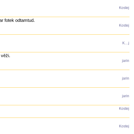
Kostej
ar fotek odtamtud.
Kostej
K....j
 věži.
jarin
jarin
jarin
Kostej
Kostej