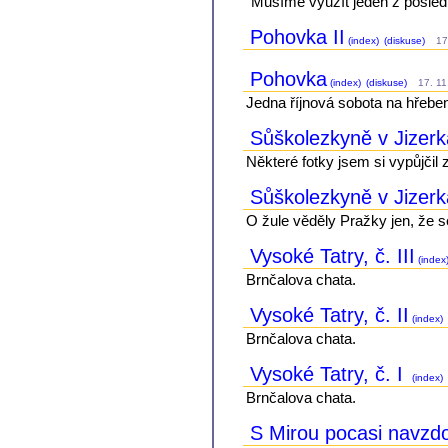
"Musíme využít jeden z posled
Pohovka II
(index)
(diskuse)
17.
Pohovka
(index)
(diskuse)
17. 11.
Jedna říjnová sobota na hřeben
Sůškolezkyně v Jizerk
Některé fotky jsem si vypůjčil 
Sůškolezkyně v Jizer
O žule věděly Pražky jen, že se
Vysoké Tatry, č. III
(index
Brnčalova chata.
Vysoké Tatry, č. II
(index)
Brnčalova chata.
Vysoké Tatry, č. I
(index)
Brnčalova chata.
S Mirou pocasi navzdor