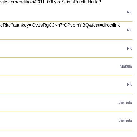
google.com/radikozi/2011_03LyzeSkialpRufolfsHutte?
RK
1_04RudeRite?authkey=Gv1sRgCJKn7rCPvemYBQ&feat=directlink
RK
RK
Makula
RK
Jáchula
Jáchula