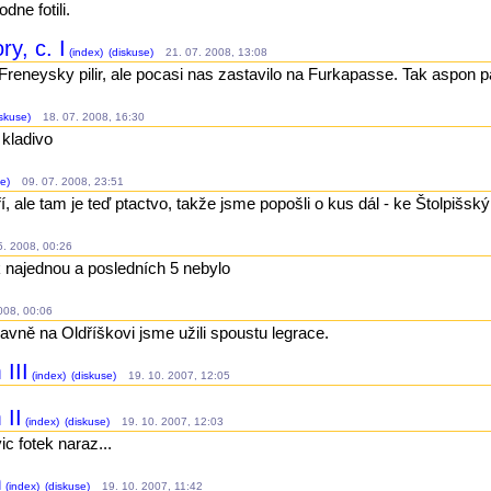
dne fotili.
y, c. I
(index)
(diskuse)
21. 07. 2008, 13:08
Freneysky pilir, ale pocasi nas zastavilo na Furkapasse. Tak aspon p
skuse)
18. 07. 2008, 16:30
 kladivo
e)
09. 07. 2008, 23:51
, ale tam je teď ptactvo, takže jsme popošli o kus dál - ke Štolpišský
. 2008, 00:26
k najednou a posledních 5 nebylo
08, 00:06
lavně na Oldříškovi jsme užili spoustu legrace.
III
(index)
(diskuse)
19. 10. 2007, 12:05
 II
(index)
(diskuse)
19. 10. 2007, 12:03
c fotek naraz...
m
(index)
(diskuse)
19. 10. 2007, 11:42