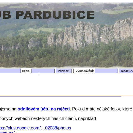
|
Heslo:
Vyhledávání:
ujeme na
oddílovém účtu na rajčeti
. Pokud máte nějaké fotky, které 
dobných webech některých našich členů, například
tps://plus.google.com/…02088/photos
idnes.cz/