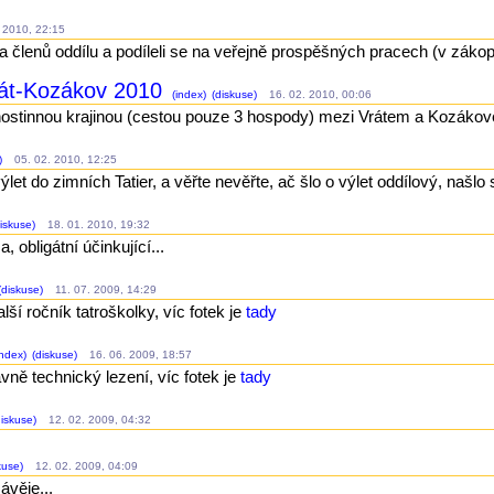
 2010, 22:15
ta členů oddílu a podíleli se na veřejně prospěšných pracech (v záko
rát-Kozákov 2010
(index)
(diskuse)
16. 02. 2010, 00:06
hostinnou krajinou (cestou pouze 3 hospody) mezi Vrátem a Kozáko
)
05. 02. 2010, 12:25
let do zimních Tatier, a věřte nevěřte, ač šlo o výlet oddílový, našlo s
iskuse)
18. 01. 2010, 19:32
a, obligátní účinkující...
(diskuse)
11. 07. 2009, 14:29
lší ročník tatroškolky, víc fotek je
tady
ndex)
(diskuse)
16. 06. 2009, 18:57
avně technický lezení, víc fotek je
tady
iskuse)
12. 02. 2009, 04:32
kuse)
12. 02. 2009, 04:09
ávěje...