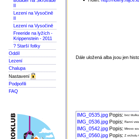
Boulder na Škrovádě
II
Lezení na Vysočině
II
Lezení na Vysočině
Freeride na lyžích -
Krippenstein - 2011
? Starší fotky
Oddíl
Dále uložená alba jsou jen hist
Lezení
Chalupa
Nastavení
Podpořili
FAQ
IMG_0535.jpg
Popis:
bez titulk
IMG_0536.jpg
Popis:
Ranni vst
IMG_0542.jpg
Popis:
Mirovo so
IMG_0560.jpg
Popis:
Z vrchol