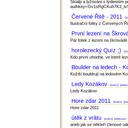
Skialp a lyžování s týdenním p
authkey=Gv1sRgCKuh7K3_lvSa
Červené Řitě - 2011
(i
Ilustrační fotky z Červených
První lezení na Škrov
Pár fotek z lezení na škrovádě
horolezecký Quíz ;)
(in
Kdo první uhodne, ve které lez
Boulder na ledech - 
Kožiši bouldrují na ledovém K
Ledy Kozákov
(index)
(disku
Ledy Kozákov
Hore zdar 2011
(index)
(di
Hore zdar 2011
útěk z vrátu
(index)
(diskuse)
aneb jak se někteří členové od