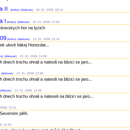
a II
(index)
(diskuse)
19. 01. 2009, 18:14
a I
(index)
(diskuse)
19. 01. 2009, 17:54
strovskych hor na lyzich
009
(index)
(diskuse)
13. 01. 2009, 21:31
ek ulovit ňákej Horezdar...
ex)
(diskuse)
13. 01. 2009, 13:09
nech trochu ohrali a natesili na blizici se jaro...
(diskuse)
13. 01. 2009, 12:58
nech trochu ohrali a natesili na blizici se jaro...
(diskuse)
13. 01. 2009, 12:39
nech trochu ohrali a nateseli na blizici se jaro...
2008, 22:11
everním pilíři.
8, 21:53