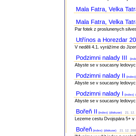
Mala Fatra, Velka Tatr
Mala Fatra, Velka Tatr
Par fotek z proslunenych silve
Utřínos a Horezdar 2
V neděli 4.1. vyrážíme do Jizer
Podzimni nalady III
(ind
Abyste se v soucasny ledovych d
Podzimni nalady II
(index)
Abyste se v soucasny ledovych d
Podzimni nalady I
(index)
Abyste se v soucasny ledovych d
Bořeň II
(index)
(diskuse)
21. 12. 
Lezeme cestu Dvojspára 5+ v S
Bořeň
(index)
(diskuse)
21. 12. 200