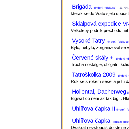
Brigáda
(index)
(diskuse)
11. 04.
kterak se do Vrátu sjelo spous
Skialpová expedice V
Velkolepý podnik přechodu ne
Vysoké Tatry
(index)
(diskuse
Bylo, nebylo, zorganizoval se vý
Červené skály +
(index)
(d
Trocha nostalgie, obligátní kulis
Tatroškolka 2009
(index)
Rok se s rokem sešel a je tu da
Hollental, Dacherweg
(i
Bigwall co není až tak big... Hl
Uhlířova čapka II
(index)
(d
Uhlířova čapka
(index)
(dis
Dvakrát nevstoupíš do stejné z