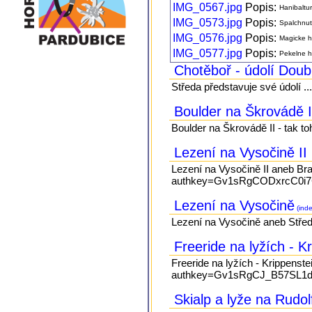
IMG_0567.jpg
Popis:
Hanibaltu
IMG_0573.jpg
Popis:
Spalchnut
IMG_0576.jpg
Popis:
Magicke h
IMG_0577.jpg
Popis:
Pekelne h
Chotěboř - údolí Dou
Středa představuje své údolí ..
Boulder na Škrovádě 
Boulder na Škrovádě II - tak to
Lezení na Vysočině II
Lezení na Vysočině II aneb Br
authkey=Gv1sRgCODxrcC0i7C
Lezení na Vysočině
(inde
Lezení na Vysočině aneb Střeď
Freeride na lyžích - K
Freeride na lyžích - Krippenst
authkey=Gv1sRgCJ_B57SL1d66
Skialp a lyže na Rudo