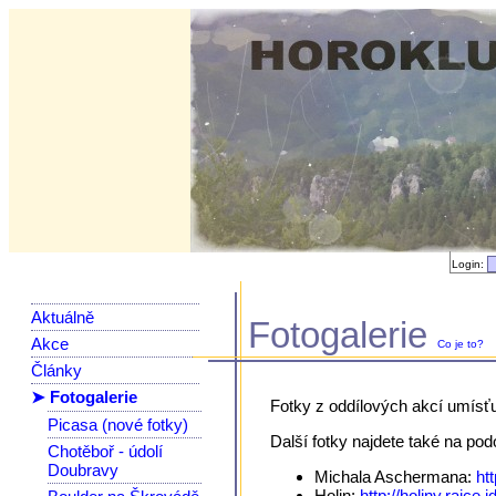
Login:
Aktuálně
Fotogalerie
Akce
Co je to?
Články
➤ Fotogalerie
Fotky z oddílových akcí umísť
Picasa (nové fotky)
Další fotky najdete také na po
Chotěboř - údolí
Doubravy
Michala Aschermana:
ht
Holin:
http://holiny.rajce.