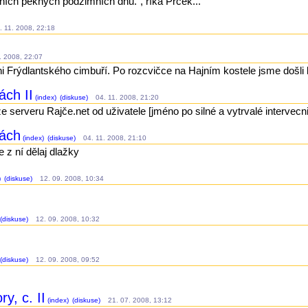
ních pěkných podzimních dnů.", říká Prcek...
 11. 2008, 22:18
 2008, 22:07
i Frýdlantského cimbuří. Po rozcvičce na Hajním kostele jsme došli 
ách II
(index)
(diskuse)
04. 11. 2008, 21:20
ze serveru Rajče.net od uživatele [jméno po silné a vytrvalé intervecni
kách
(index)
(diskuse)
04. 11. 2008, 21:10
 z ní dělaj dlažky
)
(diskuse)
12. 09. 2008, 10:34
(diskuse)
12. 09. 2008, 10:32
(diskuse)
12. 09. 2008, 09:52
y, c. II
(index)
(diskuse)
21. 07. 2008, 13:12