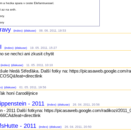
rm a hezka spara v ceste Elefantruessel.
i az na snih.
ory.
ory
bravy
(index)
(diskuse)
08. 06. 2011, 19:53
.
II
(index)
(diskuse)
19. 05. 2011, 15:27
ho se nechci ani zkusit chytit
(index)
(diskuse)
11. 05. 2011, 10:10
ašule hledá Střeďáka. Další fotky na: https://picasaweb.google.com/
OSQ&feat=directlink
x)
(diskuse)
01. 05. 2011, 19:56
ák honí čarodějnice
rippenstein - 2011
(index)
(diskuse)
26. 04. 2011, 20:56
ein - 2011 Další fotkyna: https://picasaweb.google.com/radikozi/2011
CA&feat=directlink
lfsHutte - 2011
(index)
(diskuse)
26. 04. 2011, 20:50