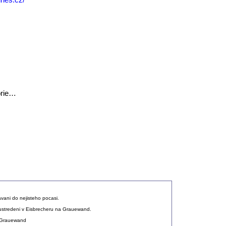
orie…
u
avani do nejisteho pocasi.
ustredeni v Eisbrecheru na Grauewand.
u Grauewand