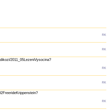
RK
RK
radikozi/2011_05LezeniVysocina?
RK
RK
_02FreerideKrippenstein?
RK