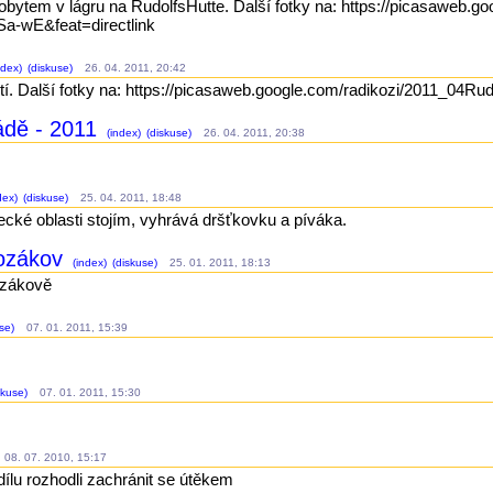
obytem v lágru na RudolfsHutte. Další fotky na: https://picasaweb.
-wE&feat=directlink
ndex)
(diskuse)
26. 04. 2011, 20:42
 Řití. Další fotky na: https://picasaweb.google.com/radikozi/201
ádě - 2011
(index)
(diskuse)
26. 04. 2011, 20:38
dex)
(diskuse)
25. 04. 2011, 18:48
ecké oblasti stojím, vyhrává dršťkovku a píváka.
Kozákov
(index)
(diskuse)
25. 01. 2011, 18:13
ozákově
se)
07. 01. 2011, 15:39
skuse)
07. 01. 2011, 15:30
08. 07. 2010, 15:17
dílu rozhodli zachránit se útěkem