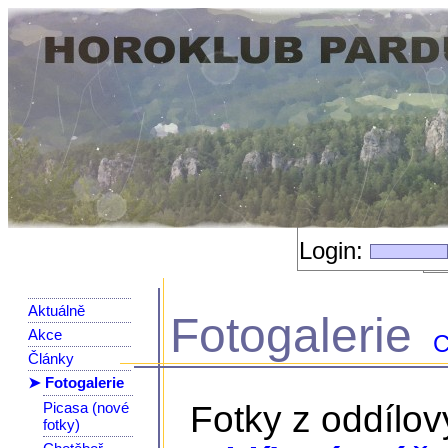
Login:
Aktuálně
Fotogalerie
Akce
C
Články
➤ Fotogalerie
Picasa (nové
Fotky z oddílo
fotky)