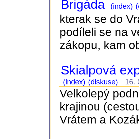
Brigáda
(index)
(
kterak se do Vr
podíleli se na 
zákopu, kam ob
Skialpová ex
(index)
(diskuse)
16. 0
Velkolepý podn
krajinou (cest
Vrátem a Kozá