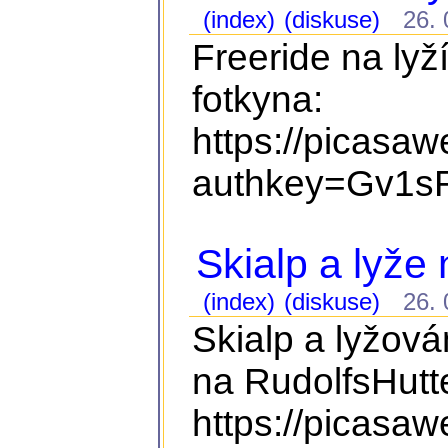
(index)
(diskuse)
26. 0
Freeride na lyž
fotkyna:
https://picasa
authkey=Gv1sR
Skialp a lyže
(index)
(diskuse)
26. 0
Skialp a lyžová
na RudolfsHutte
https://picasa