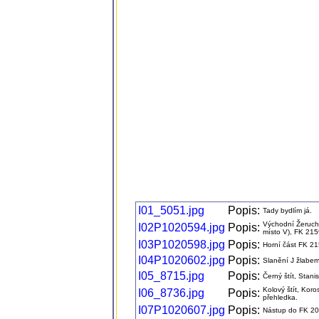
I01_5051.jpg
Popis:
Tady bydlím já.
Východní Žeruchov
I02P1020594.jpg
Popis:
místo V), FK 215
I03P1020598.jpg
Popis:
Horní část FK 21
I04P1020602.jpg
Popis:
Slanění J žlabem 
I05_8715.jpg
Popis:
Černý štít, Stani
Kolový štít, Kor
I06_8736.jpg
Popis:
přehledka.
I07P1020607.jpg
Popis:
Nástup do FK 20