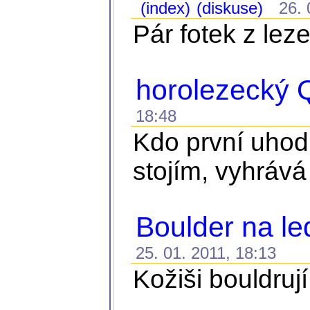
(index)
(diskuse)
26. 0
Pár fotek z lez
horolezecký Q
18:48
Kdo první uhodn
stojím, vyhrává
Boulder na l
25. 01. 2011, 18:13
Kožiši bouldru