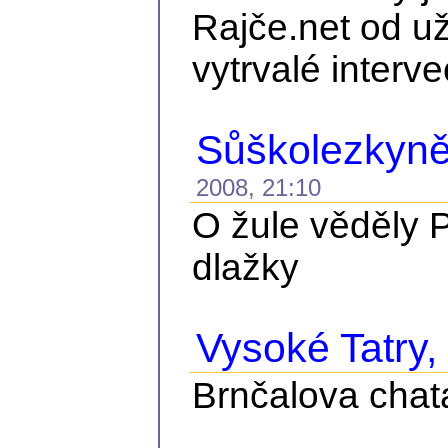
Rajče.net od už
vytrvalé interve
Sůškolezkyně
2008, 21:10
O žule věděly P
dlažky
Vysoké Tatry, č
Brnčalova chat