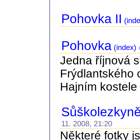
Pohovka II
(inde
Pohovka
(index)
Jedna říjnová 
Frýdlantského 
Hajním kostele 
Sůškolezkyně 
11. 2008, 21:20
Některé fotky j