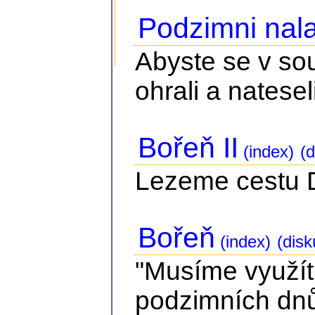
Podzimni nala
Abyste se v so
ohrali a nateseli
Bořeň II
(index)
(d
Lezeme cestu Dv
Bořeň
(index)
(disk
"Musíme využít
podzimních dnů.