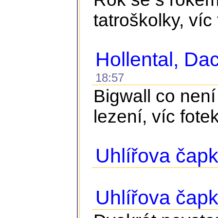
tatroškolky, víc
Hollental, D
18:57
Bigwall co není
lezení, víc fote
Uhlířova čapk
Uhlířova čap