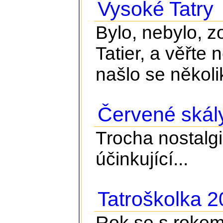
Vysoké Tatry
Bylo, nebylo, z
Tatier, a věřte 
našlo se několik
Červené skál
Trocha nostalgie
účinkující...
Tatroškolka 
Rok se s rokem 