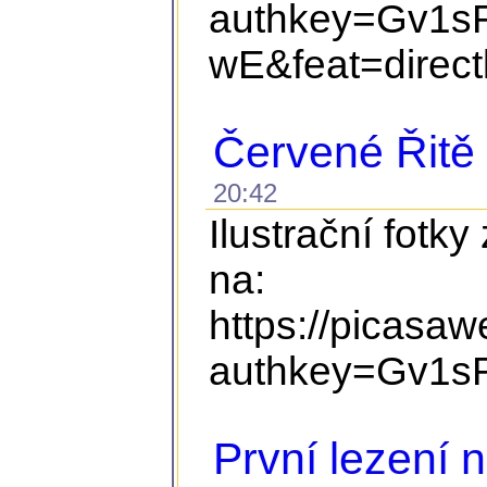
authkey=Gv1s
wE&feat=direct
Červené Řitě
20:42
Ilustrační fotky
na:
https://picasa
authkey=Gv1s
První lezení 