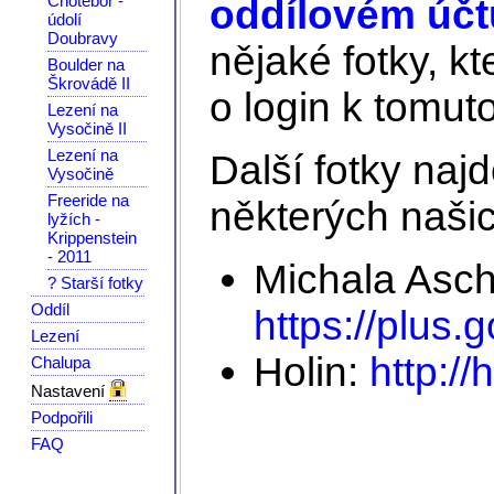
Chotěboř -
oddílovém účtu
údolí
Doubravy
nějaké fotky, kt
Boulder na
Škrovádě II
o login k tomuto
Lezení na
Vysočině II
Lezení na
Další fotky na
Vysočině
Freeride na
některých našic
lyžích -
Krippenstein
- 2011
Michala Asc
? Starší fotky
Oddíl
https://plus
Lezení
Holin:
http://
Chalupa
Nastavení
Podpořili
FAQ