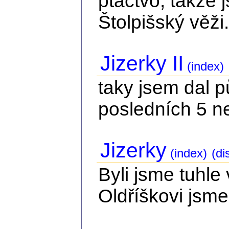
ptactvo, takže 
Štolpišský věži.
Jizerky II
(index)
taky jsem dal 
posledních 5 n
Jizerky
(index)
(di
Byli jsme tuhle
Oldříškovi jsme