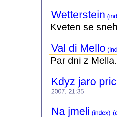
Wetterstein
(ind
Kveten se sne
Val di Mello
(in
Par dni z Mella.
Kdyz jaro pri
2007, 21:35
Na jmeli
(index)
(d