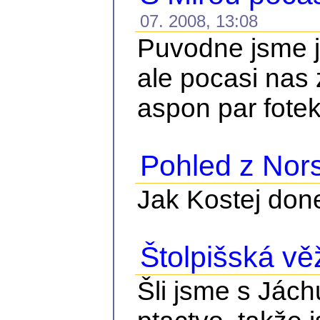
07. 2008, 13:08
Puvodne jsme je
ale pocasi nas 
aspon par fote
Pohled z Nor
Jak Kostej done
Štolpišská vě
Šli jsme s Jách