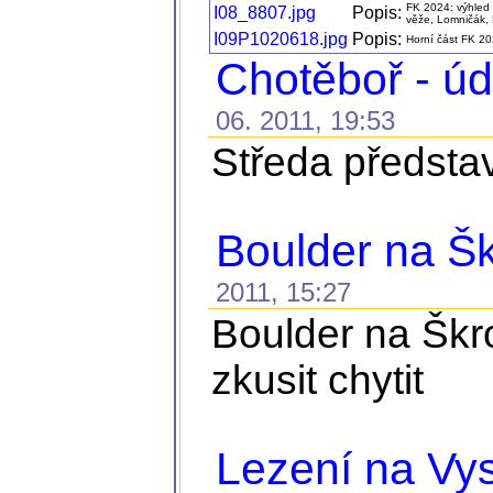
FK 2024: výhled
I08_8807.jpg
Popis:
věže, Lomničák, P
I09P1020618.jpg
Popis:
Horní část FK 20
Chotěboř - ú
06. 2011, 19:53
Středa představ
Boulder na Š
2011, 15:27
Boulder na Škro
zkusit chytit
Lezení na Vys