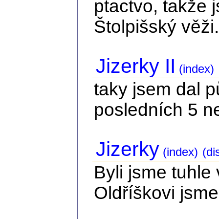
ptactvo, takže 
Štolpišský věži.
Jizerky II
(index)
taky jsem dal 
posledních 5 n
Jizerky
(index)
(di
Byli jsme tuhle
Oldříškovi jsme