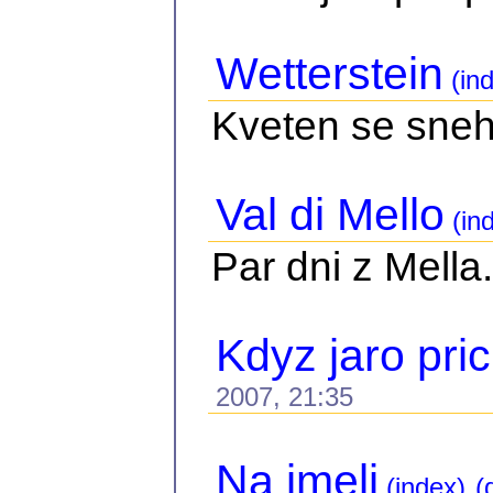
Wetterstein
(ind
Kveten se sne
Val di Mello
(in
Par dni z Mella.
Kdyz jaro pri
2007, 21:35
Na jmeli
(index)
(d