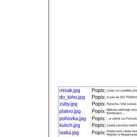
misak.jpg
Popis:
Lezec si v poklidu pr
do_toho.jpg
Popis:
A pak de DO TOHO!!
zuby.jpg
Popis:
Pyranha. Víte kulový, 
Makula odehraje svou 
platno.jpg
Popis:
Bambulovi...
pohovka.jpg
Popis:
...a ulehá na Pohovk
kulich.jpg
Popis:
Láská prochází kulic
Kdyby tam Láska neza
laska.jpg
Popis:
Hejnice a Raspenava