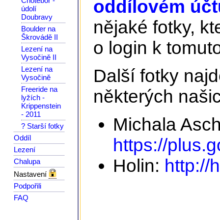
Chotěboř -
oddílovém účtu
údolí
Doubravy
nějaké fotky, kt
Boulder na
Škrovádě II
o login k tomuto
Lezení na
Vysočině II
Lezení na
Další fotky na
Vysočině
Freeride na
některých našic
lyžích -
Krippenstein
- 2011
Michala Asc
? Starší fotky
Oddíl
https://plus
Lezení
Holin:
http://
Chalupa
Nastavení
Podpořili
FAQ