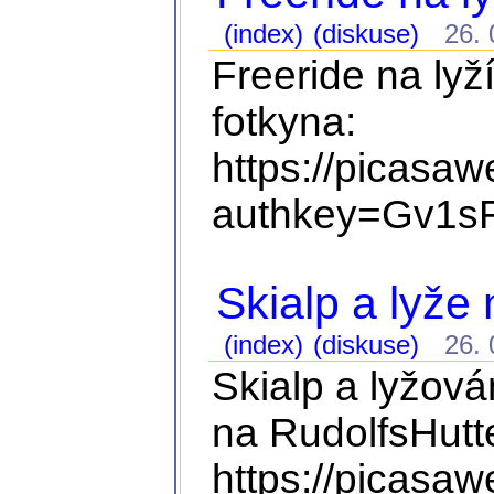
(index)
(diskuse)
26. 0
Freeride na lyž
fotkyna:
https://picasa
authkey=Gv1sR
Skialp a lyže
(index)
(diskuse)
26. 0
Skialp a lyžová
na RudolfsHutte
https://picasa