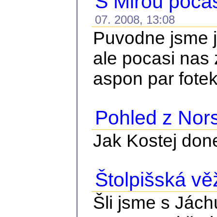
S Mirou pocas
07. 2008, 13:08
Puvodne jsme je
ale pocasi nas 
aspon par fote
Pohled z Nor
Jak Kostej done
Štolpišská vě
Šli jsme s Jách