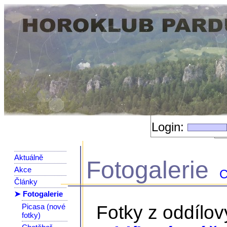
Login:
Aktuálně
Fotogalerie
Akce
C
Články
➤ Fotogalerie
Picasa (nové
Fotky z oddílo
fotky)