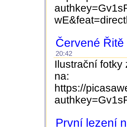
authkey=Gv1s
wE&feat=direct
Červené Řitě
20:42
Ilustrační fotky
na:
https://picasa
authkey=Gv1s
První lezení 