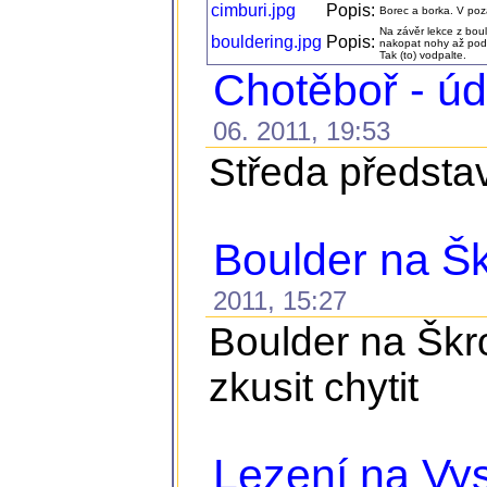
cimburi.jpg
Popis:
Borec a borka. V poza
Na závěr lekce z bou
bouldering.jpg
Popis:
nakopat nohy až pod 
Tak (to) vodpalte.
Chotěboř - ú
06. 2011, 19:53
Středa představ
Boulder na Š
2011, 15:27
Boulder na Škro
zkusit chytit
Lezení na Vys