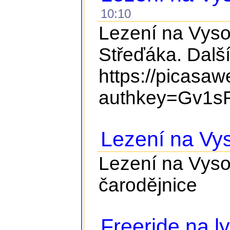
10:10
Lezení na Vyso
Střeďáka. Další
https://picasa
authkey=Gv1sR
Lezení na Vy
Lezení na Vyso
čarodějnice
Freeride na ly