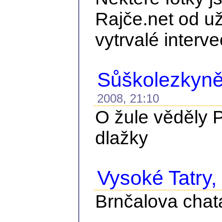
Rajče.net od už
vytrvalé interve
Sůškolezkyně
2008, 21:10
O žule věděly P
dlažky
Vysoké Tatry, č
Brnčalova chat