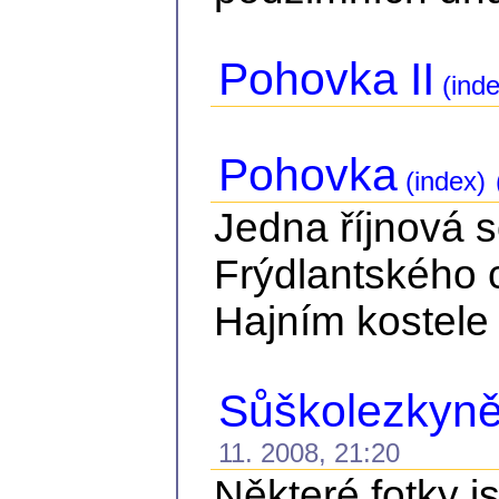
Pohovka II
(inde
Pohovka
(index)
Jedna říjnová 
Frýdlantského 
Hajním kostele 
Sůškolezkyně 
11. 2008, 21:20
Některé fotky j