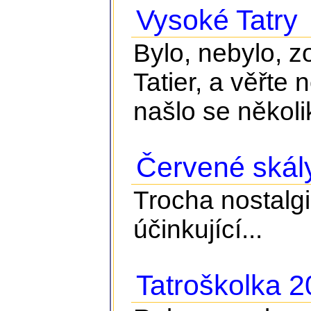
Vysoké Tatry
Bylo, nebylo, z
Tatier, a věřte 
našlo se několik
Červené skál
Trocha nostalgie
účinkující...
Tatroškolka 