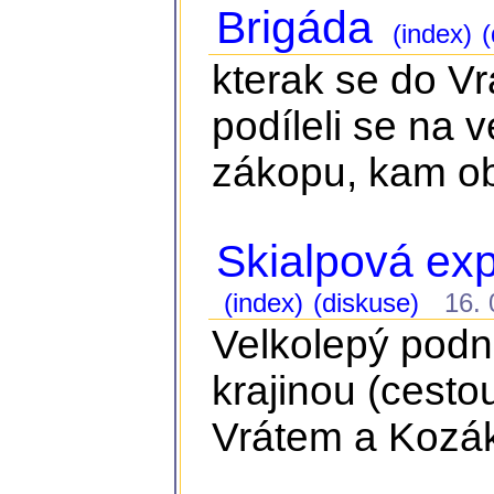
Brigáda
(index)
(
kterak se do Vr
podíleli se na 
zákopu, kam ob
Skialpová ex
(index)
(diskuse)
16. 0
Velkolepý podn
krajinou (cest
Vrátem a Kozá