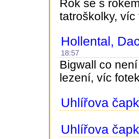
Rok se s rokem 
tatroškolky, víc
Hollental, D
18:57
Bigwall co není
lezení, víc fote
Uhlířova čapk
Uhlířova čap