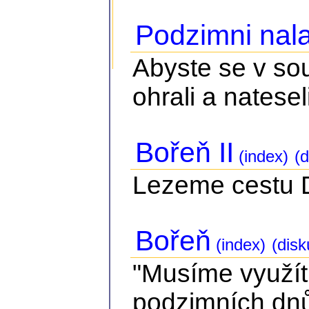
Podzimni nala
Abyste se v so
ohrali a nateseli
Bořeň II
(index)
(d
Lezeme cestu Dv
Bořeň
(index)
(disk
"Musíme využít
podzimních dnů.