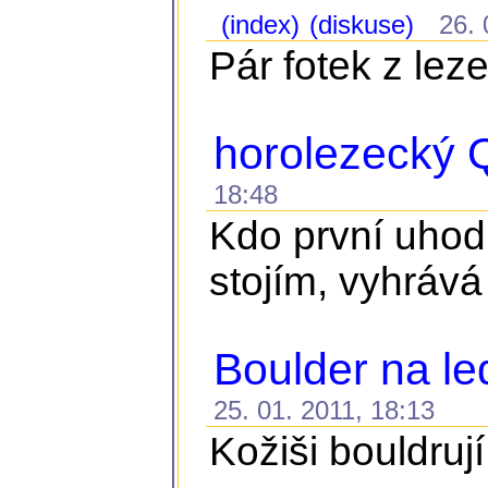
(index)
(diskuse)
26. 0
Pár fotek z lez
horolezecký Q
18:48
Kdo první uhodn
stojím, vyhrává
Boulder na l
25. 01. 2011, 18:13
Kožiši bouldru