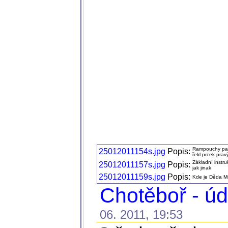
Rampouchy pada
25012011154s.jpg
Popis:
řekl prcek prav
Základní instru
25012011157s.jpg
Popis:
jak jinak
25012011159s.jpg
Popis:
Kde je Děda Mr
Chotěboř - ú
06. 2011, 19:53