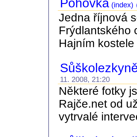
Pohovka
(index)
Jedna říjnová 
Frýdlantského 
Hajním kostele 
Sůškolezkyně 
11. 2008, 21:20
Některé fotky j
Rajče.net od už
vytrvalé interve