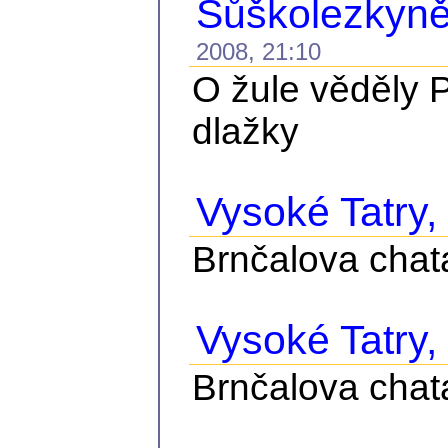
Sůškolezkyně
2008, 21:10
O žule věděly P
dlažky
Vysoké Tatry, č
Brnčalova chat
Vysoké Tatry, č
Brnčalova chat