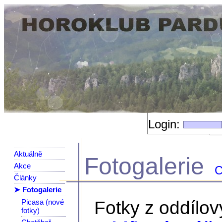
Login:
Aktuálně
Fotogalerie
Akce
C
Články
➤ Fotogalerie
Picasa (nové
Fotky z oddílo
fotky)