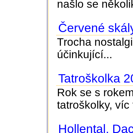
našlo se několik
Červené skál
Trocha nostalgie
účinkující...
Tatroškolka 
Rok se s rokem 
tatroškolky, víc
Hollental, D