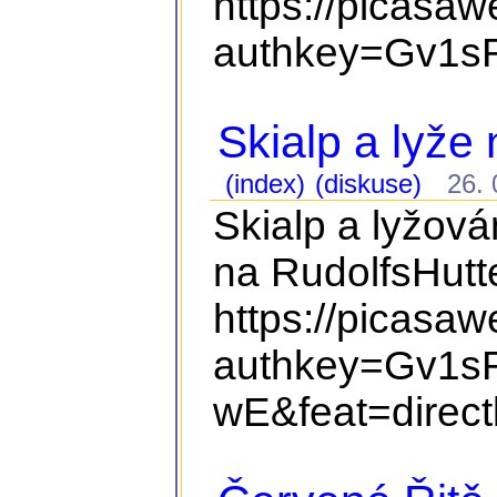
https://picasa
authkey=Gv1sR
Skialp a lyže
(index)
(diskuse)
26. 0
Skialp a lyžová
na RudolfsHutte
https://picasa
authkey=Gv1s
wE&feat=direct