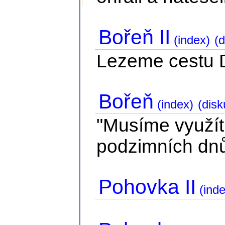
Bořeň II
(index)
(d
Lezeme cestu Dv
Bořeň
(index)
(disk
"Musíme využít
podzimních dnů.
Pohovka II
(inde