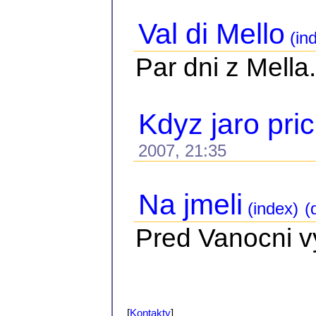
Val di Mello
(in
Par dni z Mella.
Kdyz jaro pri
2007, 21:35
Na jmeli
(index)
(d
Pred Vanocni vy
[
Kontakty
]