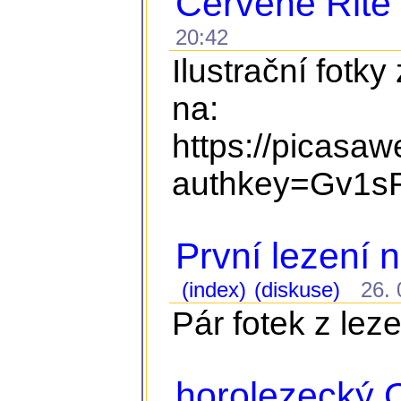
Červené Řitě
20:42
Ilustrační fotky
na:
https://picasa
authkey=Gv1s
První lezení 
(index)
(diskuse)
26. 0
Pár fotek z lez
horolezecký Q