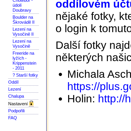
Chotěboř -
oddílovém účtu
údolí
Doubravy
nějaké fotky, kt
Boulder na
Škrovádě II
o login k tomuto
Lezení na
Vysočině II
Lezení na
Další fotky na
Vysočině
Freeride na
některých našic
lyžích -
Krippenstein
- 2011
Michala Asc
? Starší fotky
Oddíl
https://plus
Lezení
Holin:
http://
Chalupa
Nastavení
Podpořili
FAQ