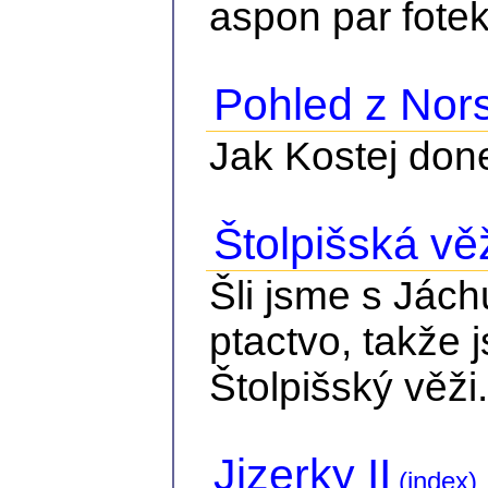
aspon par fote
Pohled z Nor
Jak Kostej done
Štolpišská vě
Šli jsme s Jách
ptactvo, takže 
Štolpišský věži.
Jizerky II
(index)