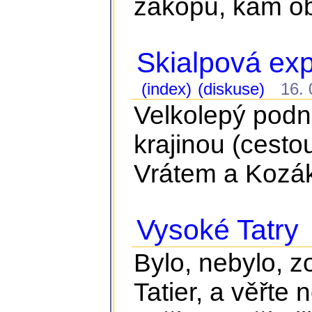
zákopu, kam ob
Skialpová ex
(index)
(diskuse)
16. 0
Velkolepý podn
krajinou (cest
Vrátem a Kozá
Vysoké Tatry
Bylo, nebylo, z
Tatier, a věřte 