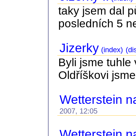
taky jsem dal 
posledních 5 n
Jizerky
(index)
(di
Byli jsme tuhle
Oldříškovi jsme
Wetterstein n
2007, 12:05
Wetterstein n