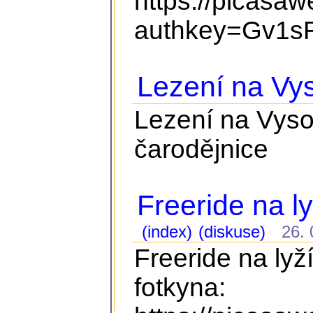
https://picasa
authkey=Gv1sR
Lezení na Vy
Lezení na Vyso
čarodějnice
Freeride na ly
(index)
(diskuse)
26. 0
Freeride na lyž
fotkyna: