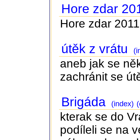
Hore zdar 20
Hore zdar 2011
útěk z vrátu
(i
aneb jak se něk
zachránit se ú
Brigáda
(index)
(
kterak se do Vr
podíleli se na 