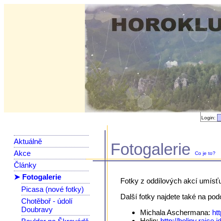
Login:
Aktuálně
Fotogalerie
Akce
Co je to?
Články
➤ Fotogalerie
Fotky z oddílových akcí umísť
Picasa (nové fotky)
Další fotky najdete také na po
Chotěboř - údolí
Doubravy
Michala Aschermana:
ht
Holin:
http://holiny.rajce.