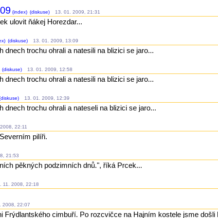
009
(index)
(diskuse)
13. 01. 2009, 21:31
ek ulovit ňákej Horezdar...
ex)
(diskuse)
13. 01. 2009, 13:09
nech trochu ohrali a natesili na blizici se jaro...
(diskuse)
13. 01. 2009, 12:58
nech trochu ohrali a natesili na blizici se jaro...
(diskuse)
13. 01. 2009, 12:39
nech trochu ohrali a nateseli na blizici se jaro...
2008, 22:11
everním pilíři.
8, 21:53
ních pěkných podzimních dnů.", říká Prcek...
 11. 2008, 22:18
 2008, 22:07
i Frýdlantského cimbuří. Po rozcvičce na Hajním kostele jsme došli 