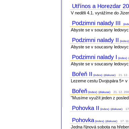
Utřínos a Horezdar 2
V neděli 4.1. vyrážíme do Jizer
Podzimni nalady III
(ind
Abyste se v soucasny ledovych d
Podzimni nalady II
(index)
Abyste se v soucasny ledovych d
Podzimni nalady I
(index)
Abyste se v soucasny ledovych d
Bořeň II
(index)
(diskuse)
21. 12. 
Lezeme cestu Dvojspára 5+ v S
Bořeň
(index)
(diskuse)
21. 12. 200
"Musíme využít jeden z posled
Pohovka II
(index)
(diskuse)
17.
Pohovka
(index)
(diskuse)
17. 11.
Jedna říjnová sobota na hřeben