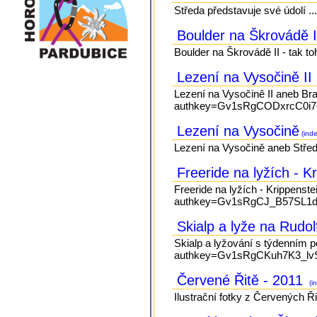
Středa představuje své údolí ..
Boulder na Škrovádě 
Boulder na Škrovádě II - tak to
Lezení na Vysočině II
Lezení na Vysočině II aneb Br
authkey=Gv1sRgCODxrcC0i7C
Lezení na Vysočině
(inde
Lezení na Vysočině aneb Střeď
Freeride na lyžích - K
Freeride na lyžích - Krippenst
authkey=Gv1sRgCJ_B57SL1d66
Skialp a lyže na Rudo
Skialp a lyžování s týdenním p
authkey=Gv1sRgCKuh7K3_lvSa
Červené Řitě - 2011
(i
Ilustrační fotky z Červených