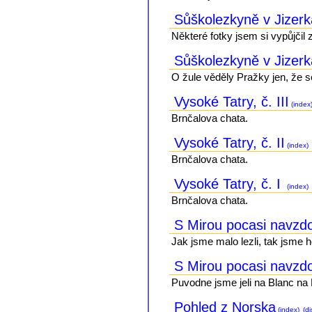
Sůškolezkyně v Jizerk
Některé fotky jsem si vypůjčil 
Sůškolezkyně v Jizer
O žule věděly Pražky jen, že se
Vysoké Tatry, č. III
(index
Brnčalova chata.
Vysoké Tatry, č. II
(index)
Brnčalova chata.
Vysoké Tatry, č. I
(index)
Brnčalova chata.
S Mirou pocasi navzdor
Jak jsme malo lezli, tak jsme ho
S Mirou pocasi navzdor
Puvodne jsme jeli na Blanc na 
Pohled z Norska
(index)
(di