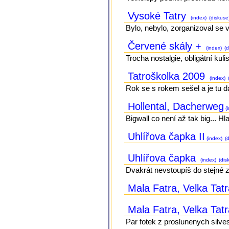
Vysoké Tatry
(index)
(diskuse
Bylo, nebylo, zorganizoval se vý
Červené skály +
(index)
(d
Trocha nostalgie, obligátní kulis
Tatroškolka 2009
(index)
Rok se s rokem sešel a je tu da
Hollental, Dacherweg
(i
Bigwall co není až tak big... Hl
Uhlířova čapka II
(index)
(d
Uhlířova čapka
(index)
(dis
Dvakrát nevstoupíš do stejné z
Mala Fatra, Velka Tatr
Mala Fatra, Velka Tatr
Par fotek z proslunenych silve