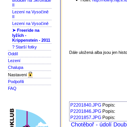
Boulder na Škrovádě
II
Lezení na Vysočině
II
Lezení na Vysočině
➤ Freeride na
lyžích -
Krippenstein - 2011
? Starší fotky
Dále uložená alba jsou jen hist
Oddíl
Lezení
Chalupa
Nastavení
Podpořili
FAQ
P2201840.JPG
Popis:
P2201846.JPG
Popis:
P2201857.JPG
Popis:
Chotěboř - údolí Dou