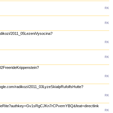
RK
RK
radikozi/2011_05LezeniVysocina?
RK
RK
_02FreerideKrippenstein?
RK
google.com/radikozi/2011_03LyzeSkialpRufolfsHutte?
RK
1_04RudeRite?authkey=Gv1sRgCJKn7rCPvemYBQ&feat=directlink
RK