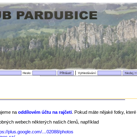
|
Heslo:
Vyhledávání:
ujeme na
oddílovém účtu na rajčeti
. Pokud máte nějaké fotky, které 
dobných webech některých našich členů, například
tps://plus.google.com/…02088/photos
idnes.cz/