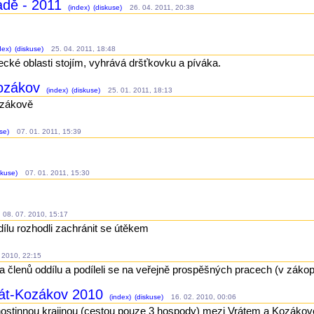
ádě - 2011
(index)
(diskuse)
26. 04. 2011, 20:38
dex)
(diskuse)
25. 04. 2011, 18:48
ecké oblasti stojím, vyhrává dršťkovku a píváka.
Kozákov
(index)
(diskuse)
25. 01. 2011, 18:13
ozákově
se)
07. 01. 2011, 15:39
skuse)
07. 01. 2011, 15:30
08. 07. 2010, 15:17
dílu rozhodli zachránit se útěkem
 2010, 22:15
ta členů oddílu a podíleli se na veřejně prospěšných pracech (v záko
rát-Kozákov 2010
(index)
(diskuse)
16. 02. 2010, 00:06
hostinnou krajinou (cestou pouze 3 hospody) mezi Vrátem a Kozáko