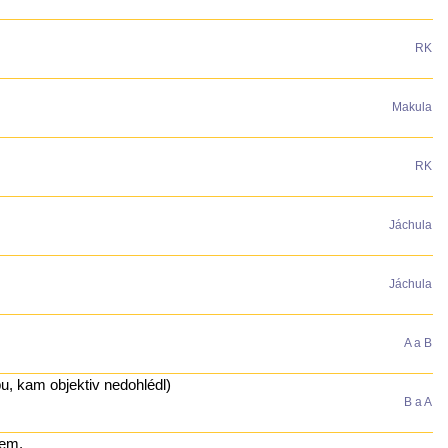
RK
Makula
RK
Jáchula
Jáchula
A a B
pu, kam objektiv nedohlédl)
B a A
vem.