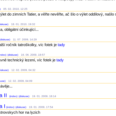
)
05. 02. 2010, 12:25
let do zimních Tatier, a věřte nevěřte, ač šlo o výlet oddílový, našlo s
iskuse)
18. 01. 2010, 19:32
a, obligátní účinkující...
(diskuse)
11. 07. 2009, 14:29
lší ročník tatroškolky, víc fotek je
tady
ndex)
(diskuse)
16. 06. 2009, 18:57
avně technický lezení, víc fotek je
tady
iskuse)
12. 02. 2009, 04:32
kuse)
12. 02. 2009, 04:09
ávěje...
a II
(index)
(diskuse)
19. 01. 2009, 18:14
a I
(index)
(diskuse)
19. 01. 2009, 17:54
strovskych hor na lyzich