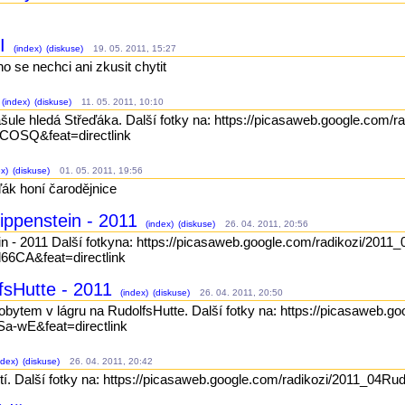
.
II
(index)
(diskuse)
19. 05. 2011, 15:27
ho se nechci ani zkusit chytit
(index)
(diskuse)
11. 05. 2011, 10:10
ašule hledá Střeďáka. Další fotky na: https://picasaweb.google.com/
OSQ&feat=directlink
x)
(diskuse)
01. 05. 2011, 19:56
ák honí čarodějnice
rippenstein - 2011
(index)
(diskuse)
26. 04. 2011, 20:56
ein - 2011 Další fotkyna: https://picasaweb.google.com/radikozi/2011
CA&feat=directlink
lfsHutte - 2011
(index)
(diskuse)
26. 04. 2011, 20:50
obytem v lágru na RudolfsHutte. Další fotky na: https://picasaweb.
-wE&feat=directlink
ndex)
(diskuse)
26. 04. 2011, 20:42
 Řití. Další fotky na: https://picasaweb.google.com/radikozi/201