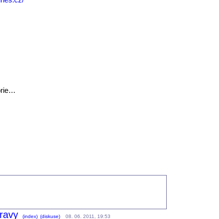
orie…
bravy
(index)
(diskuse)
08. 06. 2011, 19:53