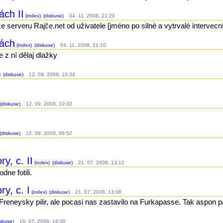
ách II
(index)
(diskuse)
04. 11. 2008, 21:20
ze serveru Rajče.net od uživatele [jméno po silné a vytrvalé intervecni
kách
(index)
(diskuse)
04. 11. 2008, 21:10
 z ní dělaj dlažky
)
(diskuse)
12. 09. 2008, 10:34
(diskuse)
12. 09. 2008, 10:32
(diskuse)
12. 09. 2008, 09:52
y, c. II
(index)
(diskuse)
21. 07. 2008, 13:12
dne fotili.
y, c. I
(index)
(diskuse)
21. 07. 2008, 13:08
Freneysky pilir, ale pocasi nas zastavilo na Furkapasse. Tak aspon p
skuse)
18. 07. 2008, 16:30