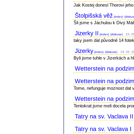
Jak Kostej donesl Thorovi jeho
Štolpišská věž
(index)
(diskus
Šli jsme s Jáchulou k Divý Máří
Jizerky II
(index)
(diskuse)
23. 05
taky jsem dal původně 14 fote
Jizerky
(index)
(diskuse)
23. 05. 20
Byli jsme tuhle v Jizerkách a h
Wetterstein na podzim 
Wetterstein na podzim
Tome, nefunguje moznost dat vi
Wetterstein na podzi
Tentokrat jsme meli docela pro
Tatry na sv. Vaclava II
Tatry na sv. Vaclava I