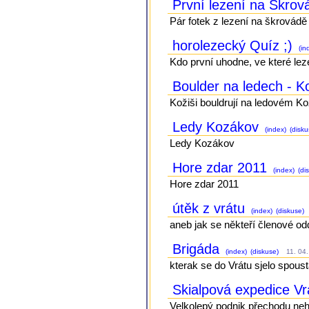
První lezení na Škrov
Pár fotek z lezení na škrovádě
horolezecký Quíz ;)
(in
Kdo první uhodne, ve které lez
Boulder na ledech - 
Kožiši bouldrují na ledovém K
Ledy Kozákov
(index)
(disku
Ledy Kozákov
Hore zdar 2011
(index)
(di
Hore zdar 2011
útěk z vrátu
(index)
(diskuse)
aneb jak se někteří členové od
Brigáda
(index)
(diskuse)
11. 04.
kterak se do Vrátu sjelo spous
Skialpová expedice V
Velkolepý podnik přechodu ne