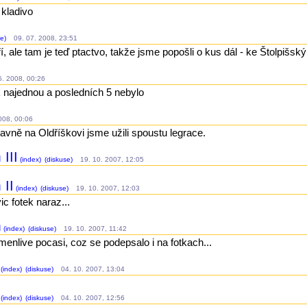
 kladivo
e)
09. 07. 2008, 23:51
, ale tam je teď ptactvo, takže jsme popošli o kus dál - ke Štolpišský
. 2008, 00:26
k najednou a posledních 5 nebylo
08, 00:06
lavně na Oldříškovi jsme užili spoustu legrace.
III
(index)
(diskuse)
19. 10. 2007, 12:05
 II
(index)
(diskuse)
19. 10. 2007, 12:03
c fotek naraz...
m
(index)
(diskuse)
19. 10. 2007, 11:42
menlive pocasi, coz se podepsalo i na fotkach...
(index)
(diskuse)
04. 10. 2007, 13:04
(index)
(diskuse)
04. 10. 2007, 12:56