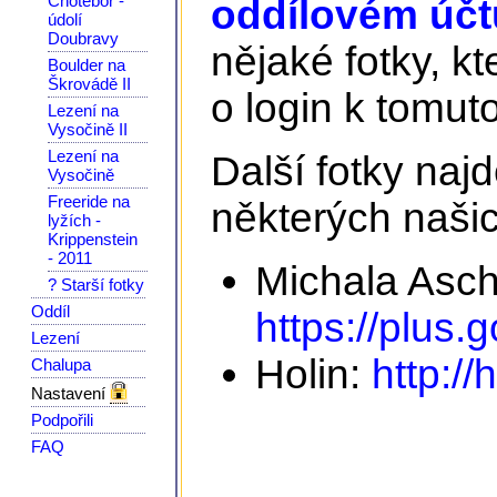
Chotěboř -
oddílovém účtu
údolí
Doubravy
nějaké fotky, kt
Boulder na
Škrovádě II
o login k tomuto
Lezení na
Vysočině II
Lezení na
Další fotky na
Vysočině
Freeride na
některých našic
lyžích -
Krippenstein
- 2011
Michala Asc
? Starší fotky
Oddíl
https://plus
Lezení
Holin:
http://
Chalupa
Nastavení
Podpořili
FAQ