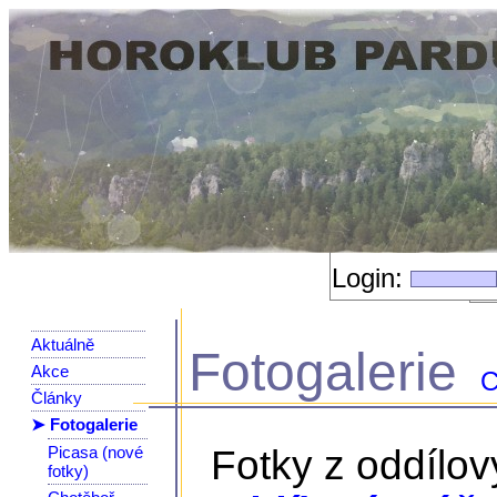
Login:
Aktuálně
Fotogalerie
Akce
C
Články
➤ Fotogalerie
Picasa (nové
Fotky z oddílo
fotky)