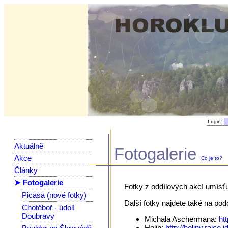
Login:
Aktuálně
Fotogalerie
Akce
Co je to?
Články
➤ Fotogalerie
Fotky z oddílových akcí umísť
Picasa (nové fotky)
Další fotky najdete také na po
Chotěboř - údolí
Doubravy
Michala Aschermana:
ht
Holin:
http://holiny.rajce.