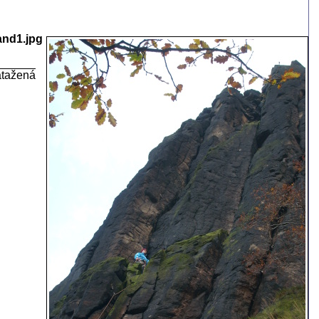
and1.jpg
atažená