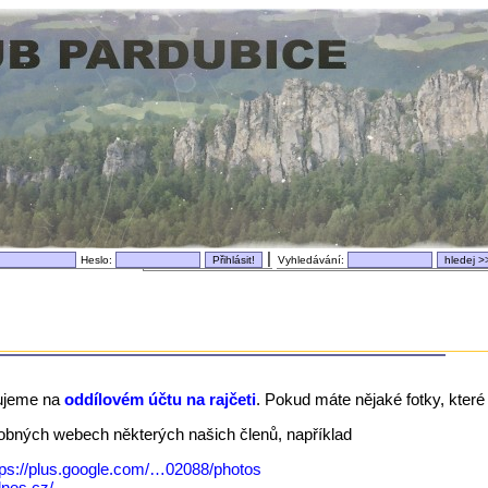
|
Heslo:
Vyhledávání:
ujeme na
oddílovém účtu na rajčeti
. Pokud máte nějaké fotky, které 
dobných webech některých našich členů, například
tps://plus.google.com/…02088/photos
idnes.cz/