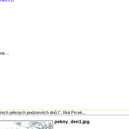
orie…
ních pěkných podzimních dnů.\", říká Prcek...
pekny_den1.jpg