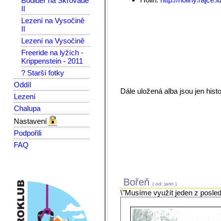
Boulder na Škrovádě
II
Lezení na Vysočině
II
Lezení na Vysočině
Freeride na lyžích -
Krippenstein - 2011
? Starší fotky
Oddíl
Dále uložená alba jsou jen hist
Lezení
Chalupa
Nastavení
Podpořili
FAQ
Bořeň
( od: jarin )
\"Musíme využít jeden z posled