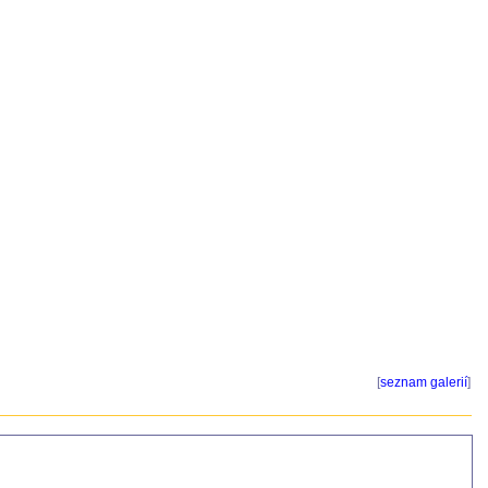
[
seznam galerií
]