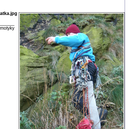
latka.jpg
 motyky