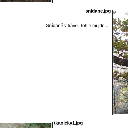
snidane.jpg
Snídaně v trávě. Tohle mi jde...
tkanicky1.jpg