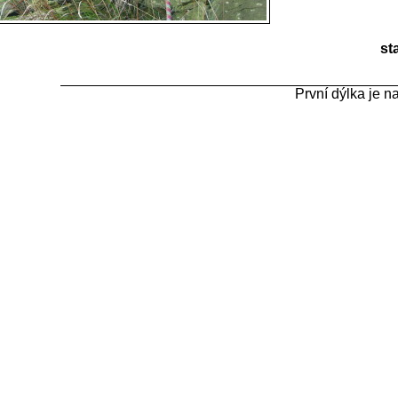
st
První dýlka je n